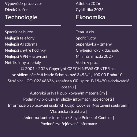
Výpověď z práce vzor
Atletika 2026
Divoký kačer
Cyklistika 2026
Technologie
Ekonomika
SpaceX na burze
Temu a clo
Nejlepší telefony
Spořicí účty
Nejlepší AI zdarma
Superdávka – změny
Nejlepší chytré hodinky
Chybějící roky k důchodu
Nejlepší VPN – srovnání
Minimální mzda 2027
Netflix filmy a seriály
Vedro v práci
© 2001 - 2026 Copyright
CZECH NEWS CENTER a.s.
se sídlem náměstí Marie Schmolkové 3493/1, 100 00 Praha 10 -
Strašnice, IČO: 02346826, zapsána v OR, sp.zn. B 19490 a dodavatelé
obsahu
Autorská práva k publikovaným materiálům
Podmínky pro užívání služby informační společnosti
Informace o zpracování osobních údajů
Cookies
Nastavení soukromí
Vlastnická struktura
Jednotná kontaktní místa / Single Points of Contact
Povinně zveřejňované informace