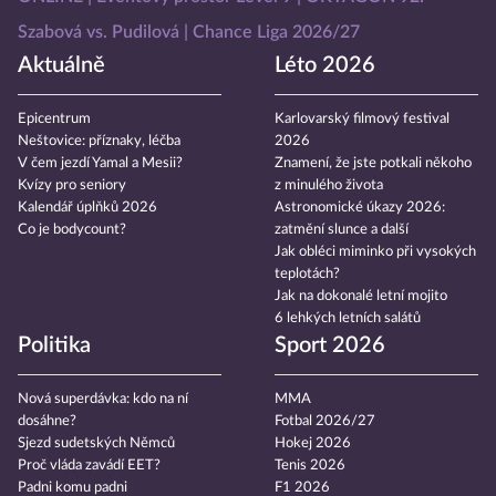
Szabová vs. Pudilová
Chance Liga 2026/27
Aktuálně
Léto 2026
Epicentrum
Karlovarský filmový festival
Neštovice: příznaky, léčba
2026
V čem jezdí Yamal a Mesii?
Znamení, že jste potkali někoho
Kvízy pro seniory
z minulého života
Kalendář úplňků 2026
Astronomické úkazy 2026:
Co je bodycount?
zatmění slunce a další
Jak obléci miminko při vysokých
teplotách?
Jak na dokonalé letní mojito
6 lehkých letních salátů
Politika
Sport 2026
Nová superdávka: kdo na ní
MMA
dosáhne?
Fotbal 2026/27
Sjezd sudetských Němců
Hokej 2026
Proč vláda zavádí EET?
Tenis 2026
Padni komu padni
F1 2026