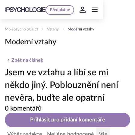
Předplatné
Mojepsychologie.cz
Vztahy
Moderní vztahy
Moderní vztahy
Zpět na článek
Jsem ve vztahu a líbí se mi
někdo jiný. Poblouznění není
nevěra, buďte ale opatrní
0 komentářů
Přihlásit pro přidání komentáře
Výběr redakce
Nejlépe hodnocené
Vše