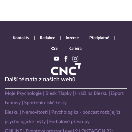
Kontakty
Redakce
Inzerce
Předplatné
RSS
Kariéra
Další témata z našich webů
Moje Psychologie
Blesk Tlapky
Hráči na Blesku
iSport
Fantasy
Spotřebitelské testy
Blesku
Nemovitosti
Psychologika - podcast rozbíjející
psychologické mýty
Fotbalové přestupy
ONLINE
Eventový prostor Level 9
OKTAGON 92: