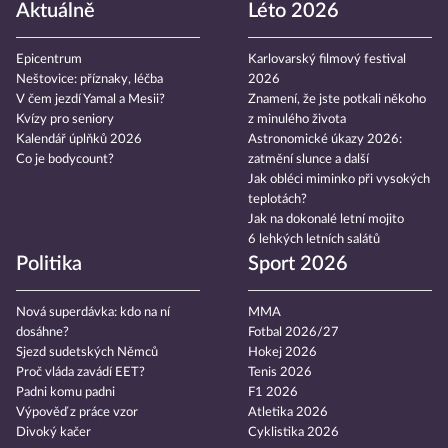
Aktuálně
Léto 2026
Epicentrum
Karlovarský filmový festival
Neštovice: příznaky, léčba
2026
V čem jezdí Yamal a Mesii?
Znamení, že jste potkali někoho
Kvízy pro seniory
z minulého života
Kalendář úplňků 2026
Astronomické úkazy 2026:
Co je bodycount?
zatmění slunce a další
Jak obléci miminko při vysokých
teplotách?
Jak na dokonalé letní mojito
6 lehkých letních salátů
Politika
Sport 2026
Nová superdávka: kdo na ní
MMA
dosáhne?
Fotbal 2026/27
Sjezd sudetských Němců
Hokej 2026
Proč vláda zavádí EET?
Tenis 2026
Padni komu padni
F1 2026
Výpověď z práce vzor
Atletika 2026
Divoký kačer
Cyklistika 2026