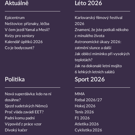
Aktuálně
Léto 2026
Epicentrum
Karlovarský filmový festival
Neštovice: příznaky, léčba
2026
V čem jezdí Yamal a Mesii?
Znamení, že jste potkali někoho
Kvízy pro seniory
z minulého života
Kalendář úplňků 2026
Astronomické úkazy 2026:
Co je bodycount?
zatmění slunce a další
Jak obléci miminko při vysokých
teplotách?
Jak na dokonalé letní mojito
6 lehkých letních salátů
Politika
Sport 2026
Nová superdávka: kdo na ní
MMA
dosáhne?
Fotbal 2026/27
Sjezd sudetských Němců
Hokej 2026
Proč vláda zavádí EET?
Tenis 2026
Padni komu padni
F1 2026
Výpověď z práce vzor
Atletika 2026
Divoký kačer
Cyklistika 2026