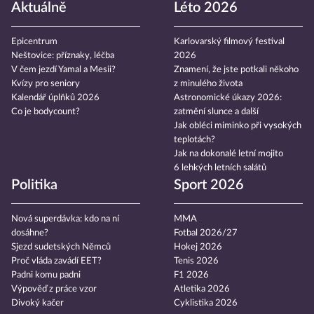
Aktuálně
Léto 2026
Epicentrum
Karlovarský filmový festival
Neštovice: příznaky, léčba
2026
V čem jezdí Yamal a Mesii?
Znamení, že jste potkali někoho
Kvízy pro seniory
z minulého života
Kalendář úplňků 2026
Astronomické úkazy 2026:
Co je bodycount?
zatmění slunce a další
Jak obléci miminko při vysokých
teplotách?
Jak na dokonalé letní mojito
6 lehkých letních salátů
Politika
Sport 2026
Nová superdávka: kdo na ní
MMA
dosáhne?
Fotbal 2026/27
Sjezd sudetských Němců
Hokej 2026
Proč vláda zavádí EET?
Tenis 2026
Padni komu padni
F1 2026
Výpověď z práce vzor
Atletika 2026
Divoký kačer
Cyklistika 2026