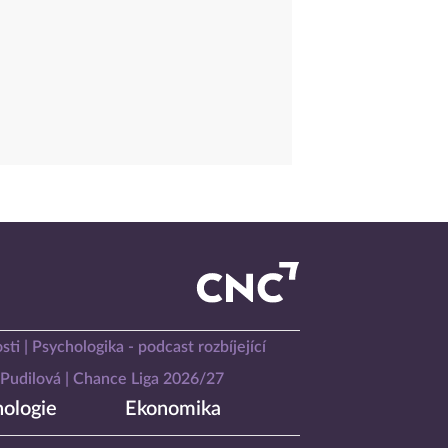
sti
Psychologika - podcast rozbíjející
Pudilová
Chance Liga 2026/27
ologie
Ekonomika