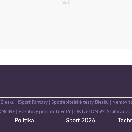
 Blesku
iSport Fantasy
Spotřebitelské testy Blesku
Nemovito
 ONLINE
Eventový prostor Level 9
OKTAGON 92: Szabová vs. 
Politika
Sport 2026
Techn