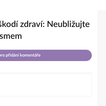
škodí zdraví: Neubližujte
mismem
 pro přidání komentáře