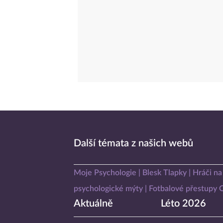
Další témata z našich webů
Moje Psychologie
Blesk Tlapky
Hráči na
psychologické mýty
Fotbalové přestupy
Aktuálně
Léto 2026