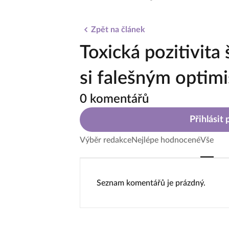
Zpět na článek
Toxická pozitivita 
si falešným opti
0 komentářů
Přihlásit
Výběr redakce
Nejlépe hodnocené
Vše
Seznam komentářů je prázdný.