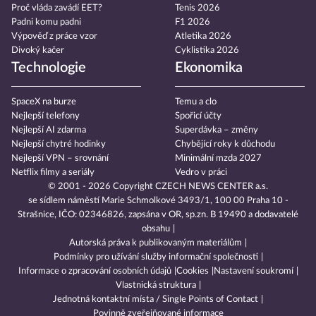
Proč vláda zavádí EET?
Tenis 2026
Padni komu padni
F1 2026
Výpověď z práce vzor
Atletika 2026
Divoký kačer
Cyklistika 2026
Technologie
Ekonomika
SpaceX na burze
Temu a clo
Nejlepší telefony
Spořicí účty
Nejlepší AI zdarma
Superdávka – změny
Nejlepší chytré hodinky
Chybějící roky k důchodu
Nejlepší VPN – srovnání
Minimální mzda 2027
Netflix filmy a seriály
Vedro v práci
© 2001 - 2026 Copyright
CZECH NEWS CENTER a.s.
se sídlem náměstí Marie Schmolkové 3493/1, 100 00 Praha 10 -
Strašnice, IČO: 02346826, zapsána v OR, sp.zn. B 19490 a dodavatelé
obsahu
Autorská práva k publikovaným materiálům
Podmínky pro užívání služby informační společnosti
Informace o zpracování osobních údajů
Cookies
Nastavení soukromí
Vlastnická struktura
Jednotná kontaktní místa / Single Points of Contact
Povinně zveřejňované informace