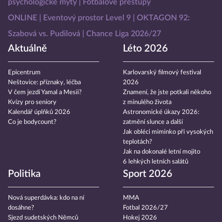
psychologické mýty
Fotbalové přestupy
ONLINE
Eventový prostor Level 9
OKTAGON 92:
Szabová vs. Pudilová
Chance Liga 2026/27
Aktuálně
Léto 2026
Epicentrum
Karlovarský filmový festival
Neštovice: příznaky, léčba
2026
V čem jezdí Yamal a Mesii?
Znamení, že jste potkali někoho
Kvízy pro seniory
z minulého života
Kalendář úplňků 2026
Astronomické úkazy 2026:
Co je bodycount?
zatmění slunce a další
Jak obléci miminko při vysokých
teplotách?
Jak na dokonalé letní mojito
6 lehkých letních salátů
Politika
Sport 2026
Nová superdávka: kdo na ní
MMA
dosáhne?
Fotbal 2026/27
Sjezd sudetských Němců
Hokej 2026