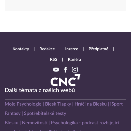
Kontakty
Redakce
Inzerce
Předplatné
RSS
Kariéra
Další témata z našich webů
Moje Psychologie
Blesk Tlapky
Hráči na Blesku
iSport
Fantasy
Spotřebitelské testy
Blesku
Nemovitosti
Psychologika - podcast rozbíjející