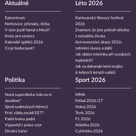
Aktuálně
Léto 2026
Epicentrum
Karlovarský filmový festival
Neštovice: příznaky, léčba
2026
V čem jezdí Yamal a Mesii?
Znamení, že jste potkali někoho
Kvízy pro seniory
z minulého života
Kalendář úplňků 2026
Astronomické úkazy 2026:
Co je bodycount?
zatmění slunce a další
Jak obléci miminko při vysokých
teplotách?
Jak na dokonalé letní mojito
6 lehkých letních salátů
Politika
Sport 2026
Nová superdávka: kdo na ní
MMA
dosáhne?
Fotbal 2026/27
Sjezd sudetských Němců
Hokej 2026
Proč vláda zavádí EET?
Tenis 2026
Padni komu padni
F1 2026
Výpověď z práce vzor
Atletika 2026
Divoký kačer
Cyklistika 2026