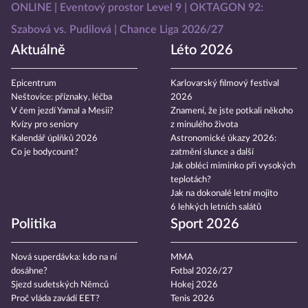
ONLINE
Eventový prostor Level 9
OKTAGON 92:
Szabová vs. Pudilová
Chance Liga 2026/27
Aktuálně
Léto 2026
Epicentrum
Karlovarský filmový festival
Neštovice: příznaky, léčba
2026
V čem jezdí Yamal a Mesii?
Znamení, že jste potkali někoho
Kvízy pro seniory
z minulého života
Kalendář úplňků 2026
Astronomické úkazy 2026:
Co je bodycount?
zatmění slunce a další
Jak obléci miminko při vysokých
teplotách?
Jak na dokonalé letní mojito
6 lehkých letních salátů
Politika
Sport 2026
Nová superdávka: kdo na ní
MMA
dosáhne?
Fotbal 2026/27
Sjezd sudetských Němců
Hokej 2026
Proč vláda zavádí EET?
Tenis 2026