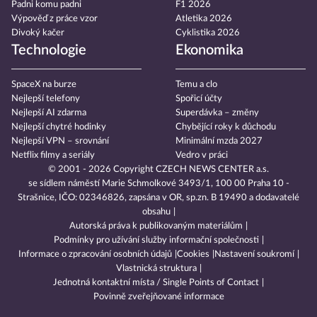
Padni komu padni
F1 2026
Výpověď z práce vzor
Atletika 2026
Divoký kačer
Cyklistika 2026
Technologie
Ekonomika
SpaceX na burze
Temu a clo
Nejlepší telefony
Spořicí účty
Nejlepší AI zdarma
Superdávka – změny
Nejlepší chytré hodinky
Chybějící roky k důchodu
Nejlepší VPN – srovnání
Minimální mzda 2027
Netflix filmy a seriály
Vedro v práci
© 2001 - 2026 Copyright
CZECH NEWS CENTER a.s.
se sídlem náměstí Marie Schmolkové 3493/1, 100 00 Praha 10 -
Strašnice, IČO: 02346826, zapsána v OR, sp.zn. B 19490 a dodavatelé
obsahu
Autorská práva k publikovaným materiálům
Podmínky pro užívání služby informační společnosti
Informace o zpracování osobních údajů
Cookies
Nastavení soukromí
Vlastnická struktura
Jednotná kontaktní místa / Single Points of Contact
Povinně zveřejňované informace