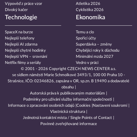
Výpověď z práce vzor
Atletika 2026
Divoký kačer
Cyklistika 2026
Technologie
Ekonomika
SpaceX na burze
Temu a clo
Nejlepší telefony
Spořicí účty
Nejlepší AI zdarma
Superdávka – změny
Nejlepší chytré hodinky
Chybějící roky k důchodu
Nejlepší VPN – srovnání
Minimální mzda 2027
Netflix filmy a seriály
Vedro v práci
© 2001 - 2026 Copyright
CZECH NEWS CENTER a.s.
se sídlem náměstí Marie Schmolkové 3493/1, 100 00 Praha 10 -
Strašnice, IČO: 02346826, zapsána v OR, sp.zn. B 19490 a dodavatelé
obsahu
Autorská práva k publikovaným materiálům
Podmínky pro užívání služby informační společnosti
Informace o zpracování osobních údajů
Cookies
Nastavení soukromí
Vlastnická struktura
Jednotná kontaktní místa / Single Points of Contact
Povinně zveřejňované informace