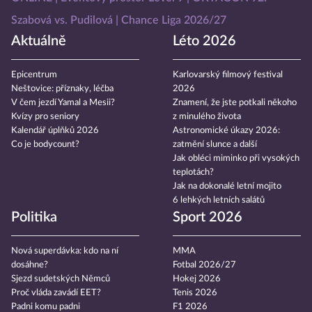
Szabová vs. Pudilová
Chance Liga 2026/27
Aktuálně
Léto 2026
Epicentrum
Karlovarský filmový festival
Neštovice: příznaky, léčba
2026
V čem jezdí Yamal a Mesii?
Znamení, že jste potkali někoho
Kvízy pro seniory
z minulého života
Kalendář úplňků 2026
Astronomické úkazy 2026:
Co je bodycount?
zatmění slunce a další
Jak obléci miminko při vysokých
teplotách?
Jak na dokonalé letní mojito
6 lehkých letních salátů
Politika
Sport 2026
Nová superdávka: kdo na ní
MMA
dosáhne?
Fotbal 2026/27
Sjezd sudetských Němců
Hokej 2026
Proč vláda zavádí EET?
Tenis 2026
Padni komu padni
F1 2026