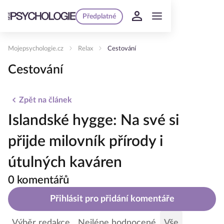
Předplatné
Mojepsychologie.cz
Relax
Cestování
Cestování
Zpět na článek
Islandské hygge: Na své si
přijde milovník přírody i
útulných kaváren
0 komentářů
Přihlásit pro přidání komentáře
Výběr redakce
Nejlépe hodnocené
Vše