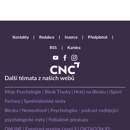
Kontakty
Redakce
Inzerce
Předplatné
RSS
Kariéra
Další témata z našich webů
Moje Psychologie
Blesk Tlapky
Hráči na Blesku
iSport
Fantasy
Spotřebitelské testy
Blesku
Nemovitosti
Psychologika - podcast rozbíjející
psychologické mýty
Fotbalové přestupy
ONLINE
Eventový prostor Level 9
OKTAGON 92: