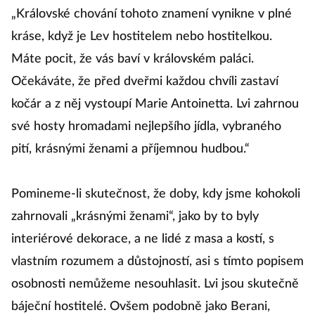
„Královské chování tohoto znamení vynikne v plné
kráse, když je Lev hostitelem nebo hostitelkou.
Máte pocit, že vás baví v královském paláci.
Očekáváte, že před dveřmi každou chvíli zastaví
kočár a z něj vystoupí Marie Antoinetta. Lvi zahrnou
své hosty hromadami nejlepšího jídla, vybraného
pití, krásnými ženami a příjemnou hudbou.“
Pomineme-li skutečnost, že doby, kdy jsme kohokoli
zahrnovali „krásnými ženami“, jako by to byly
interiérové dekorace, a ne lidé z masa a kostí, s
vlastním rozumem a důstojností, asi s tímto popisem
osobnosti nemůžeme nesouhlasit. Lvi jsou skutečně
báječní hostitelé. Ovšem podobně jako Berani,