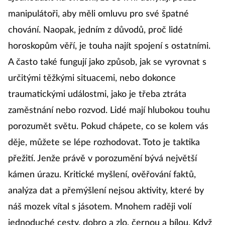
manipulátoři, aby měli omluvu pro své špatné
chování. Naopak, jedním z důvodů, proč lidé
horoskopům věří, je touha najít spojení s ostatními.
A často také fungují jako způsob, jak se vyrovnat s
určitými těžkými situacemi, nebo dokonce
traumatickými událostmi, jako je třeba ztráta
zaměstnání nebo rozvod. Lidé mají hlubokou touhu
porozumět světu. Pokud chápete, co se kolem vás
děje, můžete se lépe rozhodovat. Toto je taktika
přežití. Jenže právě v porozumění bývá největší
kámen úrazu. Kritické myšlení, ověřování faktů,
analýza dat a přemýšlení nejsou aktivity, které by
náš mozek vítal s jásotem. Mnohem raději volí
jednoduché cesty, dobro a zlo, černou a bílou. Když