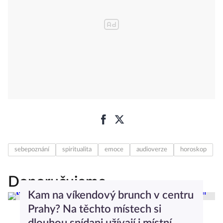
sebepoznání
spiritualita
emoce
audioverze
horoskop
Doporučujeme
Kam na víkendový brunch v centru
Prahy? Na těchto místech si