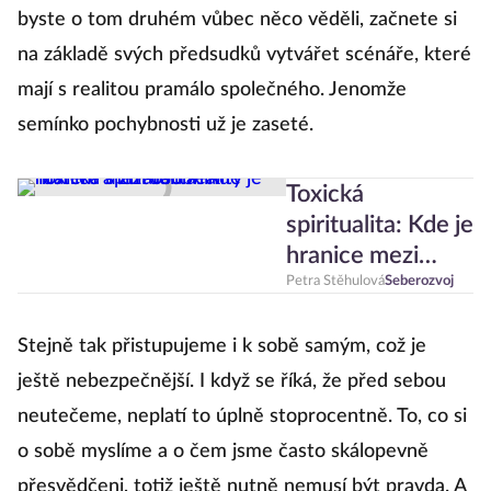
byste o tom druhém vůbec něco věděli, začnete si
na základě svých předsudků vytvářet scénáře, které
mají s realitou pramálo společného. Jenomže
semínko pochybnosti už je zaseté.
Toxická
spiritualita: Kde je
hranice mezi
osobním růstem
Petra Stěhulová
Seberozvoj
a ztrátou reality
Stejně tak přistupujeme i k sobě samým, což je
ještě nebezpečnější. I když se říká, že před sebou
neutečeme, neplatí to úplně stoprocentně. To, co si
o sobě myslíme a o čem jsme často skálopevně
přesvědčeni, totiž ještě nutně nemusí být pravda. A