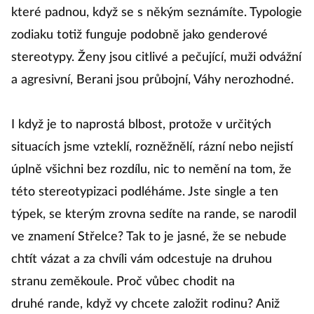
které padnou, když se s někým seznámíte. Typologie
zodiaku totiž funguje podobně jako genderové
stereotypy. Ženy jsou citlivé a pečující, muži odvážní
a agresivní, Berani jsou průbojní, Váhy nerozhodné.
I když je to naprostá blbost, protože v určitých
situacích jsme vzteklí, rozněžnělí, rázní nebo nejistí
úplně všichni bez rozdílu, nic to nemění na tom, že
této stereotypizaci podléháme. Jste single a ten
týpek, se kterým zrovna sedíte na rande, se narodil
ve znamení Střelce? Tak to je jasné, že se nebude
chtít vázat a za chvíli vám odcestuje na druhou
stranu zeměkoule. Proč vůbec chodit na
druhé rande, když vy chcete založit rodinu? Aniž