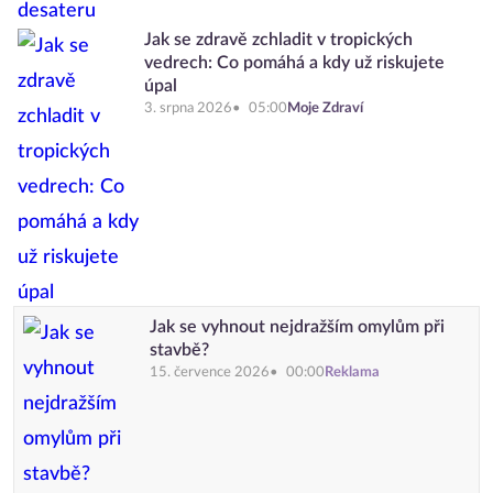
Jak se zdravě zchladit v tropických
vedrech: Co pomáhá a kdy už riskujete
úpal
3. srpna 2026
05:00
Moje Zdraví
Jak se vyhnout nejdražším omylům při
stavbě?
15. července 2026
00:00
Reklama