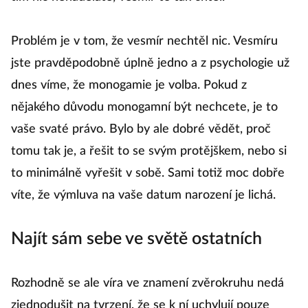
Problém je v tom, že vesmír nechtěl nic. Vesmíru
jste pravděpodobně úplně jedno a z psychologie už
dnes víme, že monogamie je volba. Pokud z
nějakého důvodu monogamní být nechcete, je to
vaše svaté právo. Bylo by ale dobré vědět, proč
tomu tak je, a řešit to se svým protějškem, nebo si
to minimálně vyřešit v sobě. Sami totiž moc dobře
víte, že výmluva na vaše datum narození je lichá.
Najít sám sebe ve světě ostatních
Rozhodně se ale víra ve znamení zvěrokruhu nedá
zjednodušit na tvrzení, že se k ní uchylují pouze