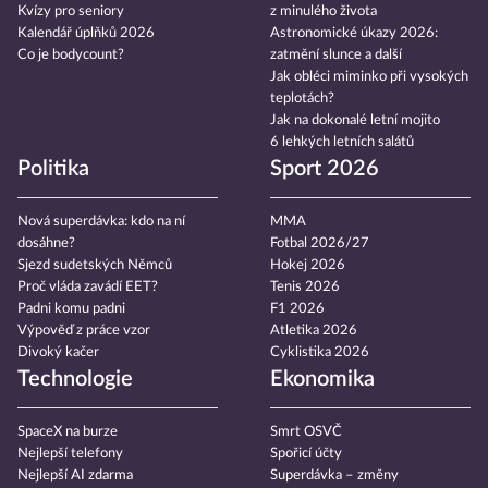
Kvízy pro seniory
z minulého života
Kalendář úplňků 2026
Astronomické úkazy 2026:
Co je bodycount?
zatmění slunce a další
Jak obléci miminko při vysokých
teplotách?
Jak na dokonalé letní mojito
6 lehkých letních salátů
Politika
Sport 2026
Nová superdávka: kdo na ní
MMA
dosáhne?
Fotbal 2026/27
Sjezd sudetských Němců
Hokej 2026
Proč vláda zavádí EET?
Tenis 2026
Padni komu padni
F1 2026
Výpověď z práce vzor
Atletika 2026
Divoký kačer
Cyklistika 2026
Technologie
Ekonomika
SpaceX na burze
Smrt OSVČ
Nejlepší telefony
Spořicí účty
Nejlepší AI zdarma
Superdávka – změny