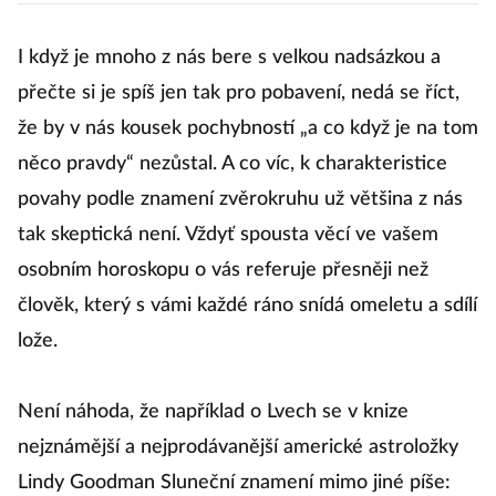
věštbám?
I když je mnoho z nás bere s velkou nadsázkou a
přečte si je spíš jen tak pro pobavení, nedá se říct,
že by v nás kousek pochybností „a co když je na tom
něco pravdy“ nezůstal. A co víc, k charakteristice
povahy podle znamení zvěrokruhu už většina z nás
tak skeptická není. Vždyť spousta věcí ve vašem
osobním horoskopu o vás referuje přesněji než
člověk, který s vámi každé ráno snídá omeletu a sdílí
lože.
Není náhoda, že například o Lvech se v knize
nejznámější a nejprodávanější americké astroložky
Lindy Goodman Sluneční znamení mimo jiné píše: