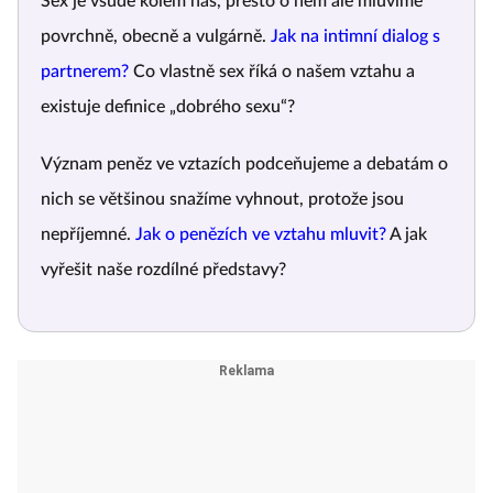
Sex je všude kolem nás, přesto o něm ale mluvíme
povrchně, obecně a vulgárně.
Jak na intimní dialog s
partnerem?
Co vlastně sex říká o našem vztahu a
existuje definice „dobrého sexu“?
Význam peněz ve vztazích podceňujeme a debatám o
nich se většinou snažíme vyhnout, protože jsou
nepříjemné.
Jak o penězích ve vztahu mluvit?
A jak
vyřešit naše rozdílné představy?