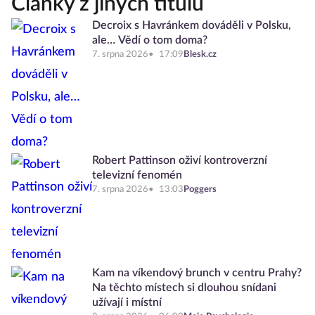
Články z jiných titulů
Decroix s Havránkem dováděli v Polsku,
ale… Vědí o tom doma?
7. srpna 2026
17:09
Blesk.cz
Robert Pattinson oživí kontroverzní
televizní fenomén
7. srpna 2026
13:03
Poggers
Kam na víkendový brunch v centru Prahy?
Na těchto místech si dlouhou snídani
užívají i místní