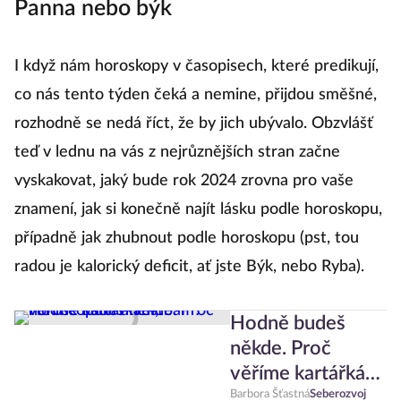
Panna nebo býk
I když nám horoskopy v časopisech, které predikují,
co nás tento týden čeká a nemine, přijdou směšné,
rozhodně se nedá říct, že by jich ubývalo. Obzvlášť
teď v lednu na vás z nejrůznějších stran začne
vyskakovat, jaký bude rok 2024 zrovna pro vaše
znamení, jak si konečně najít lásku podle horoskopu,
případně jak zhubnout podle horoskopu (pst, tou
radou je kalorický deficit, ať jste Býk, nebo Ryba).
Hodně budeš
někde. Proč
věříme kartářkám,
horoskopům a
Barbora Šťastná
Seberozvoj