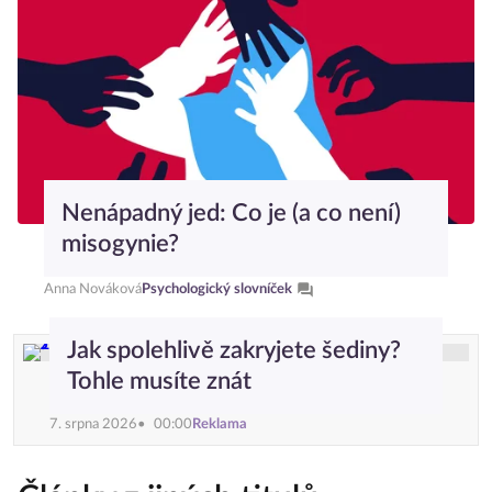
Nenápadný jed: Co je (a co není)
misogynie?
Anna Nováková
Psychologický slovníček
Jak spolehlivě zakryjete šediny?
Tohle musíte znát
7. srpna 2026
00:00
Reklama