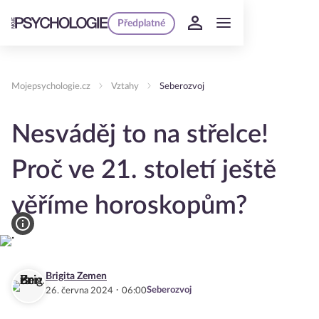
Předplatné
Mojepsychologie.cz
Vztahy
Seberozvoj
Nesváděj to na střelce!
Proč ve 21. století ještě
věříme horoskopům?
Brigita Zemen
·
Seberozvoj
26. června 2024
06:00