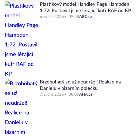
Plastikový model Handley Page Hampden
1:72: Postavili jsme létající kufr RAF od KP
6. srpna 2026
09:58
ABC.cz
Brzobohatý se už neudržel! Reakce na
Danielu v bizarním oblečku
7. srpna 2026
08:09
AHA.cz