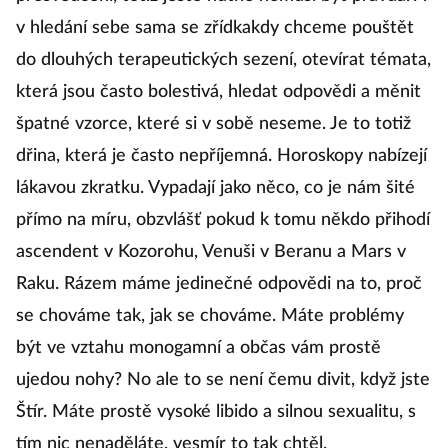
v hledání sebe sama se zřídkakdy chceme pouštět
do dlouhých terapeutických sezení, otevírat témata,
která jsou často bolestivá, hledat odpovědi a měnit
špatné vzorce, které si v sobě neseme. Je to totiž
dřina, která je často nepříjemná. Horoskopy nabízejí
lákavou zkratku. Vypadají jako něco, co je nám šité
přímo na míru, obzvlášť pokud k tomu někdo přihodí
ascendent v Kozorohu, Venuši v Beranu a Mars v
Raku. Rázem máme jedinečné odpovědi na to, proč
se chováme tak, jak se chováme. Máte problémy
být ve vztahu monogamní a občas vám prostě
ujedou nohy? No ale to se není čemu divit, když jste
Štír. Máte prostě vysoké libido a silnou sexualitu, s
tím nic nenaděláte, vesmír to tak chtěl.