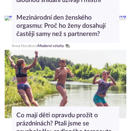
dlouhou snídani užívají i místní
Dominika Stachurová
Gastro
Mezinárodní den ženského
orgasmu: Proč ho ženy dosahují
častěji samy než s partnerem?
Anna Nováková
Moderní vztahy
Co mají děti opravdu prožít o
prázdninách? Ptali jsme se