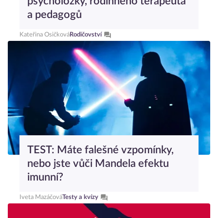
psycholožky, rodinného terapeuta
a pedagogů
Kateřina Osičková
Rodičovství
TEST: Máte falešné vzpomínky,
nebo jste vůči Mandela efektu
imunní?
Iveta Mazáčová
Testy a kvízy