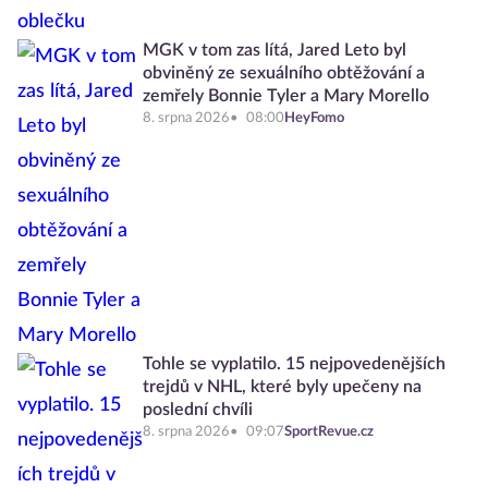
MGK v tom zas lítá, Jared Leto byl
obviněný ze sexuálního obtěžování a
zemřely Bonnie Tyler a Mary Morello
8. srpna 2026
08:00
HeyFomo
Tohle se vyplatilo. 15 nejpovedenějších
trejdů v NHL, které byly upečeny na
poslední chvíli
8. srpna 2026
09:07
SportRevue.cz