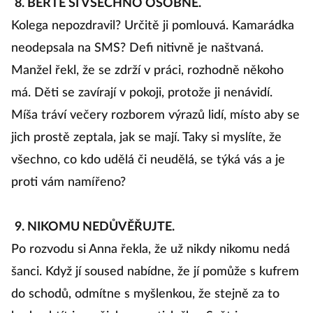
8. BERTE SI VŠECHNO OSOBNĚ.
Kolega nepozdravil? Určitě ji pomlouvá. Kamarádka
neodepsala na SMS? Defi nitivně je naštvaná.
Manžel řekl, že se zdrží v práci, rozhodně někoho
má. Děti se zavírají v pokoji, protože ji nenávidí.
Míša tráví večery rozborem výrazů lidí, místo aby se
jich prostě zeptala, jak se mají. Taky si myslíte, že
všechno, co kdo udělá či neudělá, se týká vás a je
proti vám namířeno?
9. NIKOMU NEDŮVĚŘUJTE.
Po rozvodu si Anna řekla, že už nikdy nikomu nedá
šanci. Když jí soused nabídne, že jí pomůže s kufrem
do schodů, odmítne s myšlenkou, že stejně za to