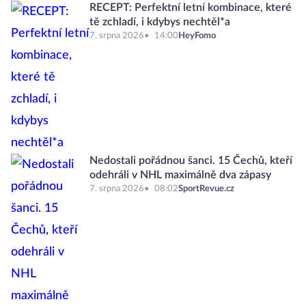
RECEPT: Perfektní letní kombinace, které
tě zchladí, i kdybys nechtěl*a
7. srpna 2026
14:00
HeyFomo
Nedostali pořádnou šanci. 15 Čechů, kteří
odehráli v NHL maximálně dva zápasy
7. srpna 2026
08:02
SportRevue.cz