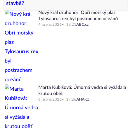
Nový král druhohor: Obří mořský plaz
Tylosaurus rex byl postrachem oceánů
4. srpna 2026
13:21
ABC.cz
Marta Kubišová: Úmorná vedra si vyžádala
krutou oběť
6. srpna 2026
19:26
AHA.cz