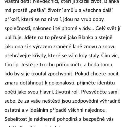
vlastní děti? Nevděčníci, kteří jí zkazili život. Blanka
má prostě „peška“, životní smůlu a všechna další
příkoří, která se na ni valí, jdou na vrub doby,
společnosti, nakonec i té pitomé vlády… Celý svět jí
ubližuje. Jděte na to přesně jako Blanka a stejně
jako ona si s výrazem zraněné laně znovu a znovu
přehrávejte křivdy, které se vám kdy staly. Čím víc,
tím líp. Ještě je trochu přifoukněte a běda tomu,
kdo by si je troufal zpochybnit. Pokud chcete pocit
zmaru dotáhnout k dokonalosti, přijměte identitu
oběti jako svou hlavní, životní roli. Přesvědčte sami
sebe, že za vaše neštěstí jsou zodpovědní výhradně
ostatní a v ideálním případě všichni najednou.
Sebelítost je nádherně pohodlná a bezpečně vás