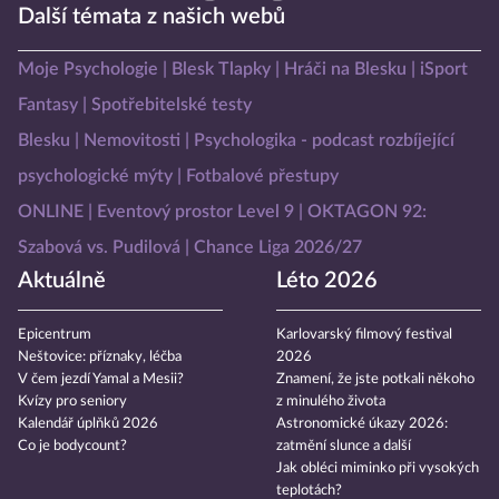
Další témata z našich webů
Moje Psychologie
Blesk Tlapky
Hráči na Blesku
iSport
Fantasy
Spotřebitelské testy
Blesku
Nemovitosti
Psychologika - podcast rozbíjející
psychologické mýty
Fotbalové přestupy
ONLINE
Eventový prostor Level 9
OKTAGON 92:
Szabová vs. Pudilová
Chance Liga 2026/27
Aktuálně
Léto 2026
Epicentrum
Karlovarský filmový festival
Neštovice: příznaky, léčba
2026
V čem jezdí Yamal a Mesii?
Znamení, že jste potkali někoho
Kvízy pro seniory
z minulého života
Kalendář úplňků 2026
Astronomické úkazy 2026:
Co je bodycount?
zatmění slunce a další
Jak obléci miminko při vysokých
teplotách?