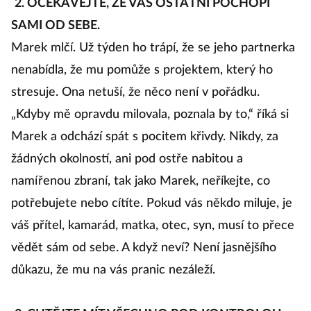
2. OČEKÁVEJTE, ŽE VÁS OSTATNÍ POCHOPÍ
SAMI OD SEBE.
Marek mlčí. Už týden ho trápí, že se jeho partnerka
nenabídla, že mu pomůže s projektem, který ho
stresuje. Ona netuší, že něco není v pořádku.
„Kdyby mě opravdu milovala, poznala by to,“ říká si
Marek a odchází spát s pocitem křivdy. Nikdy, za
žádných okolností, ani pod ostře nabitou a
namířenou zbraní, tak jako Marek, neříkejte, co
potřebujete nebo cítíte. Pokud vás někdo miluje, je
váš přítel, kamarád, matka, otec, syn, musí to přece
vědět sám od sebe. A když neví? Není jasnějšího
důkazu, že mu na vás pranic nezáleží.