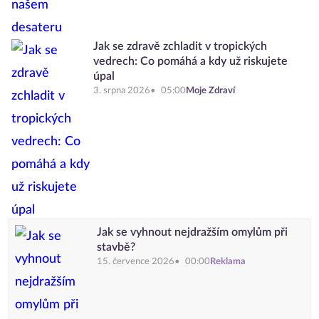
Jak se zdravě zchladit v tropických
vedrech: Co pomáhá a kdy už riskujete
úpal
3. srpna 2026
05:00
Moje Zdraví
Jak se vyhnout nejdražším omylům při
stavbě?
15. července 2026
00:00
Reklama