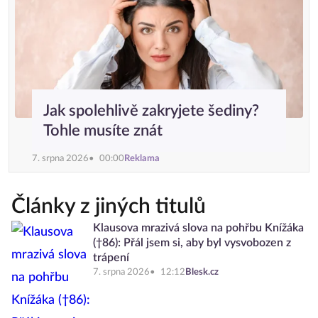
Jak spolehlivě zakryjete šediny?
Tohle musíte znát
7. srpna 2026
00:00
Reklama
Články z jiných titulů
Klausova mrazivá slova na pohřbu Knížáka
(†86): Přál jsem si, aby byl vysvobozen z
trápení
7. srpna 2026
12:12
Blesk.cz