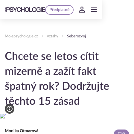
Předplatné
Mojepsychologie.cz
Vztahy
Seberozvoj
Chcete se letos cítit
mizerně a zažít fakt
špatný rok? Dodržujte
těchto 15 zásad
Monika Otmarová