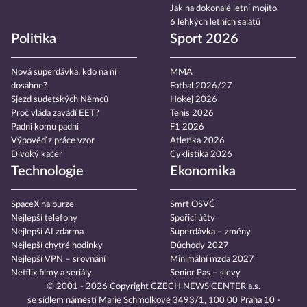
Jak na dokonalé letní mojito
6 lehkých letních salátů
Politika
Sport 2026
Nová superdávka: kdo na ní
MMA
dosáhne?
Fotbal 2026/27
Sjezd sudetských Němců
Hokej 2026
Proč vláda zavádí EET?
Tenis 2026
Padni komu padni
F1 2026
Výpověď z práce vzor
Atletika 2026
Divoký kačer
Cyklistika 2026
Technologie
Ekonomika
SpaceX na burze
Smrt OSVČ
Nejlepší telefony
Spořicí účty
Nejlepší AI zdarma
Superdávka – změny
Nejlepší chytré hodinky
Důchody 2027
Nejlepší VPN – srovnání
Minimální mzda 2027
Netflix filmy a seriály
Senior Pas – slevy
© 2001 - 2026 Copyright
CZECH NEWS CENTER a.s.
se sídlem náměstí Marie Schmolkové 3493/1, 100 00 Praha 10 -