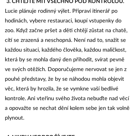
3. CHTĚJTE MÍT VŠECHNO POD KONTROLOU.
Lucie plánuje rodinný výlet. Připraví itinerář po
hodinách, vybere restauraci, koupí vstupenky do
zoo. Když začne pršet a děti chtějí zůstat na chatě,
cítí se zrazená a neschopná. Není nad to, snažit se
každou situaci, každého člověka, každou maličkost,
která by se mohla daný den přihodit, svírat pevně
ve svých otěžích. Doporučujeme nervovat se jen z
pouhé představy, že by se náhodou mohla objevit
věc, která by hrozila, že se vymkne vaší bedlivé
kontrole. Ani vteřinu svého života nebuďte nad věcí
a opovažte se nechat dění kolem sebe jen tak volně
plynout.