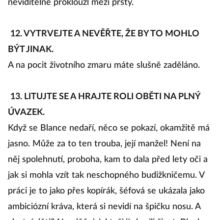
neviditelně proklouzl mezi prsty.
12. VYTRVEJTE A NEVĚŘTE, ŽE BY TO MOHLO
BÝT JINAK.
A na pocit životního zmaru máte slušně zaděláno.
13. LITUJTE SE A HRAJTE ROLI OBĚTI NA PLNÝ
ÚVAZEK.
Když se Blance nedaří, něco se pokazí, okamžitě má
jasno. Může za to ten trouba, její manžel! Není na
něj spolehnutí, proboha, kam to dala před lety oči a
jak si mohla vzít tak neschopného budižkničemu. V
práci je to jako přes kopírák, šéfová se ukázala jako
ambiciózní kráva, která si nevidí na špičku nosu. A