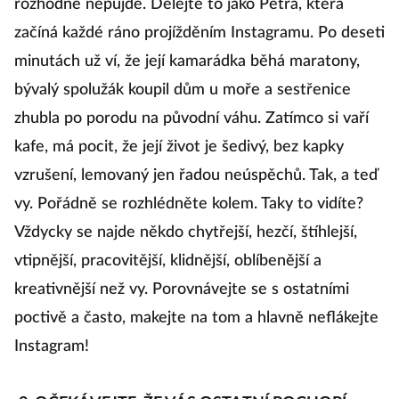
rozhodně nepůjde. Dělejte to jako Petra, která
začíná každé ráno projížděním Instagramu. Po deseti
minutách už ví, že její kamarádka běhá maratony,
bývalý spolužák koupil dům u moře a sestřenice
zhubla po porodu na původní váhu. Zatímco si vaří
kafe, má pocit, že její život je šedivý, bez kapky
vzrušení, lemovaný jen řadou neúspěchů. Tak, a teď
vy. Pořádně se rozhlédněte kolem. Taky to vidíte?
Vždycky se najde někdo chytřejší, hezčí, štíhlejší,
vtipnější, pracovitější, klidnější, oblíbenější a
kreativnější než vy. Porovnávejte se s ostatními
poctivě a často, makejte na tom a hlavně neflákejte
Instagram!