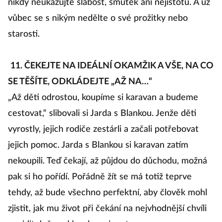
nikdy neukazujte slabost, smutek ani nejistotu. A už
vůbec se s nikým nedělte o své prožitky nebo
starosti.
11. ČEKEJTE NA IDEÁLNÍ OKAMŽIK A VŠE, NA CO
SE TĚŠÍTE, ODKLÁDEJTE „AŽ NA…“
„Až děti odrostou, koupíme si karavan a budeme
cestovat,“ slibovali si Jarda s Blankou. Jenže děti
vyrostly, jejich rodiče zestárli a začali potřebovat
jejich pomoc. Jarda s Blankou si karavan zatím
nekoupili. Teď čekají, až půjdou do důchodu, možná
pak si ho pořídí. Pořádně žít se má totiž teprve
tehdy, až bude všechno perfektní, aby člověk mohl
zjistit, jak mu život při čekání na nejvhodnější chvíli