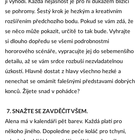
ji vyhodí. Každá nejasnost je pro ni důkazem blížící
se pohromy. Šestý krok je hezkým a kreativním
rozšířením předchozího bodu. Pokud se vám zdá, že
se něco může pokazit, určitě to tak bude. Vyhrajte
si dlouho dopředu se všemi podrobnostmi
hororového scénáře, vypracujte jej do sebemenšího
detailu, až se vám srdce rozbuší nezvladatelnou
úzkostí. Hlavně dostat z hlavy všechno hezké a
nenechat se omámit falešnými představami dobrých
konců. Žijete snad v pohádce?
7. SNAŽTE SE ZAVDĚČIT VŠEM.
Alena má v kalendáři pět barev. Každá platí pro
někoho jiného. Dopoledne peče koláč pro tchyni,