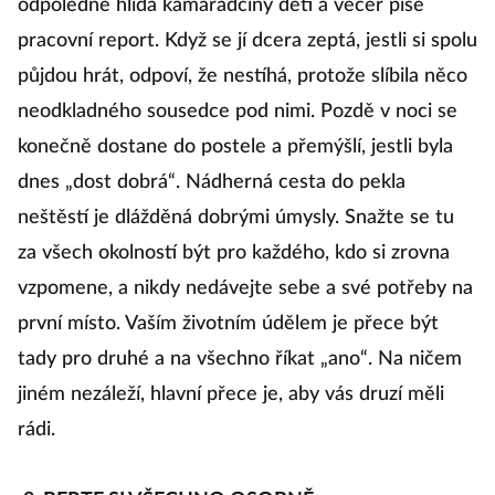
odpoledne hlídá kamarádčiny děti a večer píše
pracovní report. Když se jí dcera zeptá, jestli si spolu
půjdou hrát, odpoví, že nestíhá, protože slíbila něco
neodkladného sousedce pod nimi. Pozdě v noci se
konečně dostane do postele a přemýšlí, jestli byla
dnes „dost dobrá“. Nádherná cesta do pekla
neštěstí je dlážděná dobrými úmysly. Snažte se tu
za všech okolností být pro každého, kdo si zrovna
vzpomene, a nikdy nedávejte sebe a své potřeby na
první místo. Vaším životním údělem je přece být
tady pro druhé a na všechno říkat „ano“. Na ničem
jiném nezáleží, hlavní přece je, aby vás druzí měli
rádi.