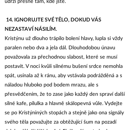
udrží přesně tam, kde jste.
14. IGNORUJTE SVÉ TĚLO, DOKUD VÁS
NEZASTAVÍ NÁSILÍM.
Kristýnu už dlouho trápilo bolení hlavy, lupla si vždy
paralen nebo dva a jela dál. Dlouhodobou únavu
považovala za přechodnou slabost, které se musí
postavit. V noci kvůli silnému bušení srdce nemohla
spát, usínala až k ránu, aby vstávala podrážděná a s
náladou hluboko pod bodem mrazu, ale s
přesvědčením, že to zase jako každý den spraví další
silné kafe, pilulka a hlavně skálopevná vůle. Vydejte
se po Kristýniných stopách a stejně jako ona signály
svého těla považujte za obtěžující šum na pozadí