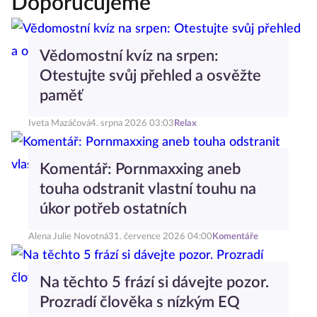
Doporučujeme
Vědomostní kvíz na srpen:
Otestujte svůj přehled a osvěžte
paměť
Iveta Mazáčová
4. srpna 2026 03:03
Relax
Komentář: Pornmaxxing aneb
touha odstranit vlastní touhu na
úkor potřeb ostatních
Alena Julie Novotná
31. července 2026 04:00
Komentáře
Na těchto 5 frází si dávejte pozor.
Prozradí člověka s nízkým EQ