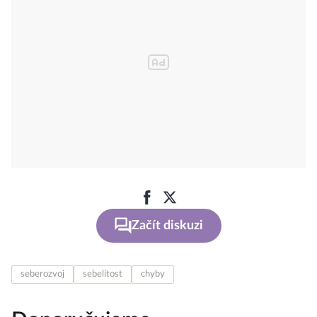
Začít diskuzi
seberozvoj
sebelítost
chyby