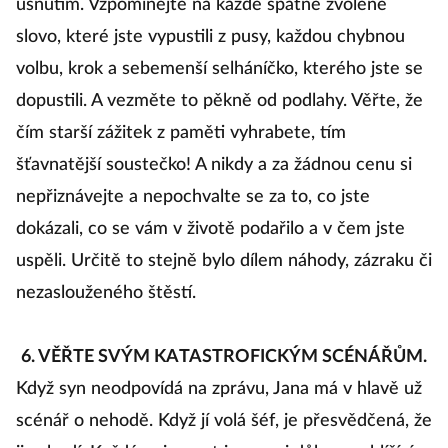
usnutím. Vzpomínejte na každé špatně zvolené
slovo, které jste vypustili z pusy, každou chybnou
volbu, krok a sebemenší selháníčko, kterého jste se
dopustili. A vezměte to pěkně od podlahy. Věřte, že
čím starší zážitek z paměti vyhrabete, tím
šťavnatější soustečko! A nikdy a za žádnou cenu si
nepřiznávejte a nepochvalte se za to, co jste
dokázali, co se vám v životě podařilo a v čem jste
uspěli. Určitě to stejně bylo dílem náhody, zázraku či
nezaslouženého štěstí.
6. VĚŘTE SVÝM KATASTROFICKÝM SCÉNÁŘŮM.
Když syn neodpovídá na zprávu, Jana má v hlavě už
scénář o nehodě. Když jí volá šéf, je přesvědčená, že