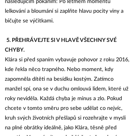
následujícím pokáním: Po letmém momentu
lelkování a bloumání si zaplňte hlavu pocity viny a
bičujte se výčitkami.
5. PŘEHRÁVEJTE SI V HLAVĚ VŠECHNY SVÉ
CHYBY.
Klára si před spaním vybavuje pohovor z roku 2016,
kde řekla něco trapného. Nebo moment, kdy
zapomněla dítěti na besídku kostým. Zatímco
manžel spí, ona se v duchu omlouvá lidem, které už
roky neviděla. Každá chyba je minus a zlo. Pokud
chcete v tomto směru pro sebe udělat co nejvíc,
kruh svých životních přešlapů si rozehrajte v mysli
na plné obrátky ideálně, jako Klára, těsně před