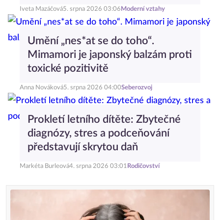
Iveta Mazáčová
5. srpna 2026 03:06
Moderní vztahy
Umění „nes*at se do toho“.
Mimamori je japonský balzám proti
toxické pozitivitě
Anna Nováková
5. srpna 2026 04:00
Seberozvoj
Prokletí letního dítěte: Zbytečné
diagnózy, stres a podceňování
představují skrytou daň
Markéta Burleová
4. srpna 2026 03:01
Rodičovství