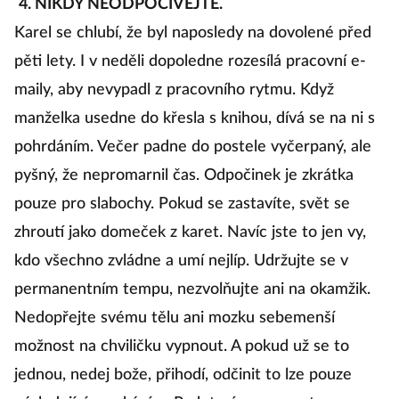
4. NIKDY NEODPOČÍVEJTE.
Karel se chlubí, že byl naposledy na dovolené před
pěti lety. I v neděli dopoledne rozesílá pracovní e-
maily, aby nevypadl z pracovního rytmu. Když
manželka usedne do křesla s knihou, dívá se na ni s
pohrdáním. Večer padne do postele vyčerpaný, ale
pyšný, že nepromarnil čas. Odpočinek je zkrátka
pouze pro slabochy. Pokud se zastavíte, svět se
zhroutí jako domeček z karet. Navíc jste to jen vy,
kdo všechno zvládne a umí nejlíp. Udržujte se v
permanentním tempu, nezvolňujte ani na okamžik.
Nedopřejte svému tělu ani mozku sebemenší
možnost na chviličku vypnout. A pokud už se to
jednou, nedej bože, přihodí, odčinit to lze pouze