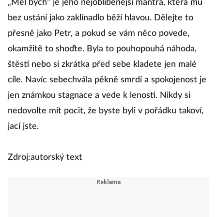
„Měl bych“ je jeho nejoblíbenější mantra, která mu
bez ustání jako zaklínadlo běží hlavou. Dělejte to
přesně jako Petr, a pokud se vám něco povede,
okamžitě to shoďte. Byla to pouhopouhá náhoda,
štěstí nebo si zkrátka před sebe kladete jen malé
cíle. Navíc sebechvála pěkně smrdí a spokojenost je
jen známkou stagnace a vede k lenosti. Nikdy si
nedovolte mít pocit, že byste byli v pořádku takoví,
jací jste.
Zdroj:autorský text