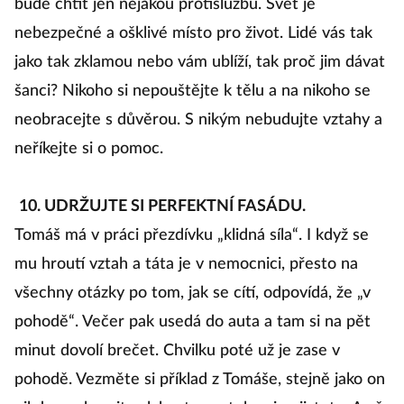
bude chtít jen nějakou protislužbu. Svět je
nebezpečné a ošklivé místo pro život. Lidé vás tak
jako tak zklamou nebo vám ublíží, tak proč jim dávat
šanci? Nikoho si nepouštějte k tělu a na nikoho se
neobracejte s důvěrou. S nikým nebudujte vztahy a
neříkejte si o pomoc.
10. UDRŽUJTE SI PERFEKTNÍ FASÁDU.
Tomáš má v práci přezdívku „klidná síla“. I když se
mu hroutí vztah a táta je v nemocnici, přesto na
všechny otázky po tom, jak se cítí, odpovídá, že „v
pohodě“. Večer pak usedá do auta a tam si na pět
minut dovolí brečet. Chvilku poté už je zase v
pohodě. Vezměte si příklad z Tomáše, stejně jako on