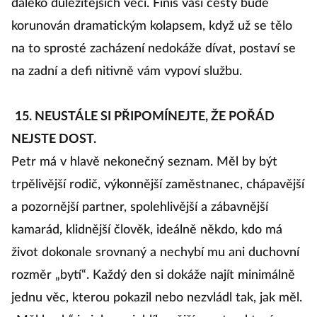
daleko důležitějších věcí. Finiš vaší cesty bude
korunován dramatickým kolapsem, když už se tělo
na to sprosté zacházení nedokáže dívat, postaví se
na zadní a defi nitivně vám vypoví službu.
15. NEUSTÁLE SI PŘIPOMÍNEJTE, ŽE POŘÁD
NEJSTE DOST.
Petr má v hlavě nekonečný seznam. Měl by být
trpělivější rodič, výkonnější zaměstnanec, chápavější
a pozornější partner, spolehlivější a zábavnější
kamarád, klidnější člověk, ideálně někdo, kdo má
život dokonale srovnaný a nechybí mu ani duchovní
rozměr „bytí“. Každý den si dokáže najít minimálně
jednu věc, kterou pokazil nebo nezvládl tak, jak měl.