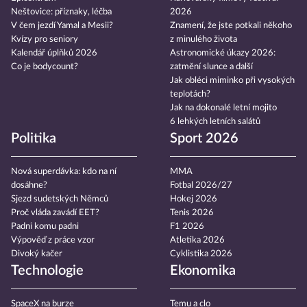
Neštovice: příznaky, léčba
2026
V čem jezdí Yamal a Mesii?
Znamení, že jste potkali někoho
Kvízy pro seniory
z minulého života
Kalendář úplňků 2026
Astronomické úkazy 2026:
Co je bodycount?
zatmění slunce a další
Jak obléci miminko při vysokých
teplotách?
Jak na dokonalé letní mojito
6 lehkých letních salátů
Politika
Sport 2026
Nová superdávka: kdo na ní
MMA
dosáhne?
Fotbal 2026/27
Sjezd sudetských Němců
Hokej 2026
Proč vláda zavádí EET?
Tenis 2026
Padni komu padni
F1 2026
Výpověď z práce vzor
Atletika 2026
Divoký kačer
Cyklistika 2026
Technologie
Ekonomika
SpaceX na burze
Temu a clo