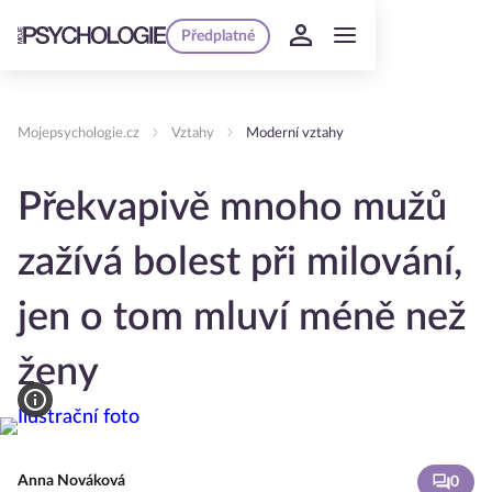
Předplatné
Mojepsychologie.cz
Vztahy
Moderní vztahy
Překvapivě mnoho mužů
zažívá bolest při milování,
jen o tom mluví méně než
ženy
Anna Nováková
0