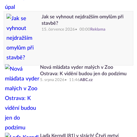
Jak se vyhnout nejdražším omylům při
stavbě?
15. července 2026
00:00
Reklama
Nová mláďata vyder malých v Zoo
Ostrava: K vidění budou jen do podzimu
5. srpna 2026
11:46
ABC.cz
Laďa Kerndl (81) v slzách! Čtyři mrtví