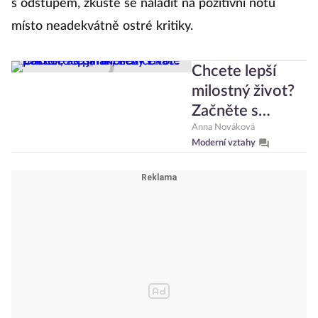
s odstupem, zkuste se naladit na pozitivní notu
místo neadekvátně ostré kritiky.
Chcete lepší
milostný život?
Začněte s
partnerem v
Anna Nováková
Moderní vztahy
posteli, ale jinak,
než čekáte