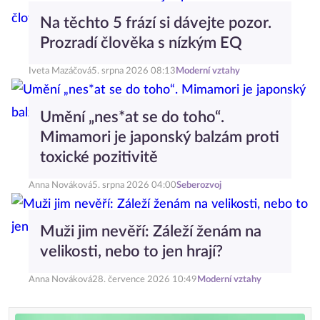
Na těchto 5 frází si dávejte pozor.
Prozradí člověka s nízkým EQ
Iveta Mazáčová
5. srpna 2026 08:13
Moderní vztahy
Umění „nes*at se do toho“.
Mimamori je japonský balzám proti
toxické pozitivitě
Anna Nováková
5. srpna 2026 04:00
Seberozvoj
Muži jim nevěří: Záleží ženám na
velikosti, nebo to jen hrají?
Anna Nováková
28. července 2026 10:49
Moderní vztahy