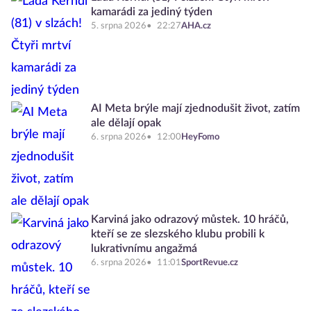
kamarádi za jediný týden
5. srpna 2026
22:27
AHA.cz
AI Meta brýle mají zjednodušit život, zatím
ale dělají opak
6. srpna 2026
12:00
HeyFomo
Karviná jako odrazový můstek. 10 hráčů,
kteří se ze slezského klubu probili k
lukrativnímu angažmá
6. srpna 2026
11:01
SportRevue.cz