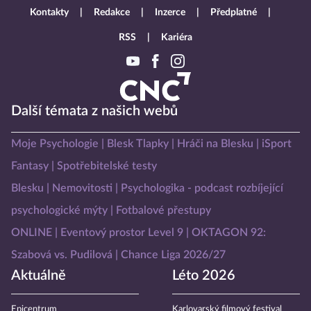
Kontakty
Redakce
Inzerce
Předplatné
RSS
Kariéra
Další témata z našich webů
Moje Psychologie
Blesk Tlapky
Hráči na Blesku
iSport
Fantasy
Spotřebitelské testy
Blesku
Nemovitosti
Psychologika - podcast rozbíjející
psychologické mýty
Fotbalové přestupy
ONLINE
Eventový prostor Level 9
OKTAGON 92:
Szabová vs. Pudilová
Chance Liga 2026/27
Aktuálně
Léto 2026
Epicentrum
Karlovarský filmový festival