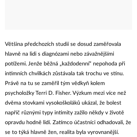
Většina předchozích studií se dosud zaměřovala
hlavně na lidi s diagnózami nebo závažnějšími
potížemi. Jenže běžná „každodenní“ nepohoda při
intimních chvilkách zůstávala tak trochu ve stínu.
Právě na tu se zaměřil tým vědkyň kolem
psycholožky Terri D. Fisher. Výzkum mezi více než
dvěma stovkami vysokoškoláků ukázal, že bolest
napříč různými typy intimity zažilo někdy v životě
opravdu hodně lidí. Zatímco účastníci odhadovali, že
se to týká hlavně žen, realita byla vyrovnanější.