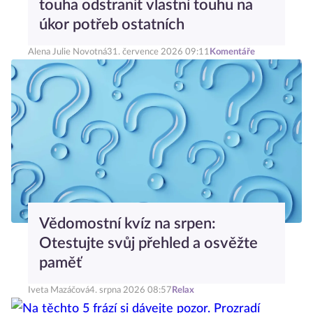
touha odstranit vlastní touhu na
úkor potřeb ostatních
Alena Julie Novotná
31. července 2026 09:11
Komentáře
Vědomostní kvíz na srpen:
Otestujte svůj přehled a osvěžte
paměť
Iveta Mazáčová
4. srpna 2026 08:57
Relax