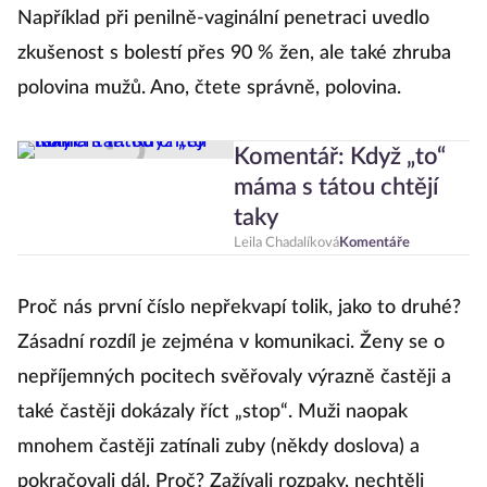
Například při penilně-vaginální penetraci uvedlo
zkušenost s bolestí přes 90 % žen, ale také zhruba
polovina mužů. Ano, čtete správně, polovina.
Komentář: Když „to“
máma s tátou chtějí
taky
Leila Chadalíková
Komentáře
Proč nás první číslo nepřekvapí tolik, jako to druhé?
Zásadní rozdíl je zejména v komunikaci. Ženy se o
nepříjemných pocitech svěřovaly výrazně častěji a
také častěji dokázaly říct „stop“. Muži naopak
mnohem častěji zatínali zuby (někdy doslova) a
pokračovali dál. Proč? Zažívali rozpaky, nechtěli