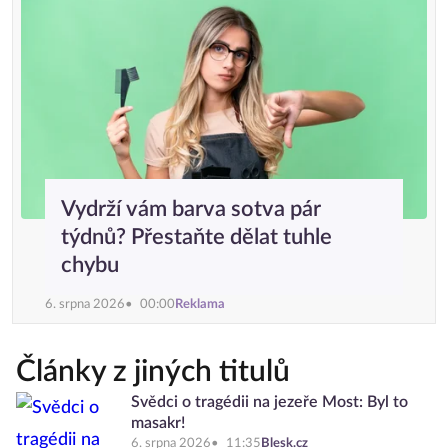
Vydrží vám barva sotva pár
týdnů? Přestaňte dělat tuhle
chybu
6. srpna 2026
00:00
Reklama
Články z jiných titulů
Svědci o tragédii na jezeře Most: Byl to
masakr!
6. srpna 2026
11:35
Blesk.cz