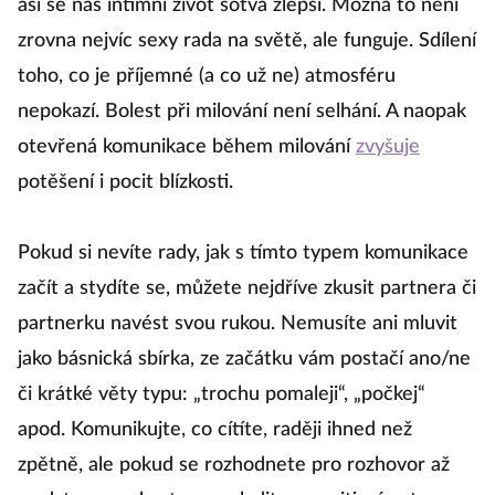
asi se náš intimní život sotva zlepší. Možná to není
zrovna nejvíc sexy rada na světě, ale funguje. Sdílení
toho, co je příjemné (a co už ne) atmosféru
nepokazí. Bolest při milování není selhání. A naopak
otevřená komunikace během milování
zvyšuje
potěšení i pocit blízkosti.
Pokud si nevíte rady, jak s tímto typem komunikace
začít a stydíte se, můžete nejdříve zkusit partnera či
partnerku navést svou rukou. Nemusíte ani mluvit
jako básnická sbírka, ze začátku vám postačí ano/ne
či krátké věty typu: „trochu pomaleji“, „počkej“
apod. Komunikujte, co cítíte, raději ihned než
zpětně, ale pokud se rozhodnete pro rozhovor až