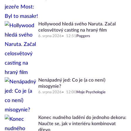
Hollywood hledá svého Naruta. Začal
celosvětový casting na hraný film
6. srpna 2026
12:51
Poggers
Nenápadný jed: Co je (a co není)
misogynie?
6. srpna 2026
12:00
Moje Psychologie
Konec nudného ladění do jednoho dekoru:
Naučte se, jak v interiéru kombinovat
dřevo