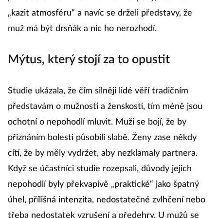
„kazit atmosféru“ a navíc se drželi představy, že
muž má být drsňák a nic ho nerozhodí.
Mýtus, který stojí za to opustit
Studie ukázala, že čím silněji lidé věří tradičním
představám o mužnosti a ženskosti, tím méně jsou
ochotní o nepohodlí mluvit. Muži se bojí, že by
přiznáním bolesti působili slabě. Ženy zase někdy
cítí, že by měly vydržet, aby nezklamaly partnera.
Když se účastníci studie rozepsali, důvody jejich
nepohodlí byly překvapivě „praktické“ jako špatný
úhel, přílišná intenzita, nedostatečné zvlhčení nebo
třeba nedostatek vzrušení a předehry. U mužů se