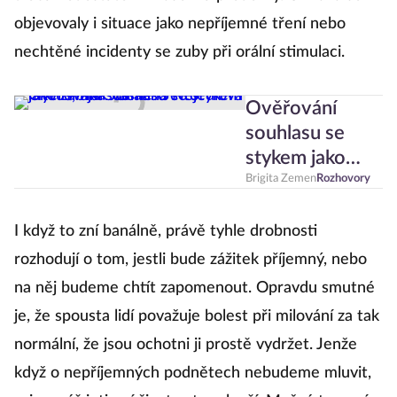
objevovaly i situace jako nepříjemné tření nebo
nechtěné incidenty se zuby při orální stimulaci.
Ověřování
souhlasu se
stykem jako
zabiják vášně?
Brigita Zemen
Rozhovory
Je to mýtus,
říká Johanna
I když to zní banálně, právě tyhle drobnosti
Nejedlová
rozhodují o tom, jestli bude zážitek příjemný, nebo
na něj budeme chtít zapomenout. Opravdu smutné
je, že spousta lidí považuje bolest při milování za tak
normální, že jsou ochotni ji prostě vydržet. Jenže
když o nepříjemných podnětech nebudeme mluvit,