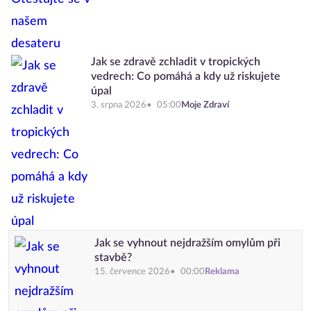
Jak se zdravě zchladit v tropických
vedrech: Co pomáhá a kdy už riskujete
úpal
3. srpna 2026
05:00
Moje Zdraví
Jak se vyhnout nejdražším omylům při
stavbě?
15. července 2026
00:00
Reklama