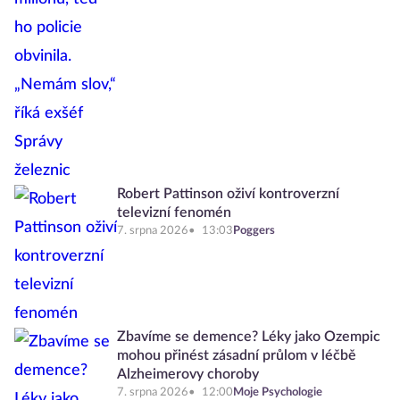
Robert Pattinson oživí kontroverzní
televizní fenomén
7. srpna 2026
13:03
Poggers
Zbavíme se demence? Léky jako Ozempic
mohou přinést zásadní průlom v léčbě
Alzheimerovy choroby
7. srpna 2026
12:00
Moje Psychologie