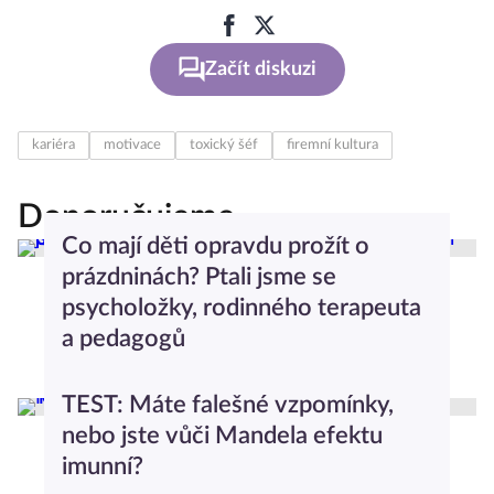
Začít diskuzi
kariéra
motivace
toxický šéf
firemní kultura
Doporučujeme
Co mají děti opravdu prožít o
prázdninách? Ptali jsme se
psycholožky, rodinného terapeuta
a pedagogů
Kateřina Osičková
Rodičovství
TEST: Máte falešné vzpomínky,
nebo jste vůči Mandela efektu
imunní?