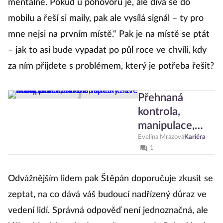
mentálně. Pokud u pohovoru je, ale dívá se do
mobilu a řeší si maily, pak ale vysílá signál – ty pro
mne nejsi na prvním místě.“ Pak je na místě se ptát
– jak to asi bude vypadat po půl roce ve chvíli, kdy
za ním přijdete s problémem, který je potřeba řešit?
Přehnaná
kontrola,
manipulace,
stres. Toxický
Evelína Mrázová
Kariéra
1
šéf škodí
pohodě lidí i
Odvážnějším lidem pak Štěpán doporučuje zkusit se
úspěchu své
firmy
zeptat, na co dává váš budoucí nadřízený důraz ve
vedení lidí. Správná odpověď není jednoznačná, ale