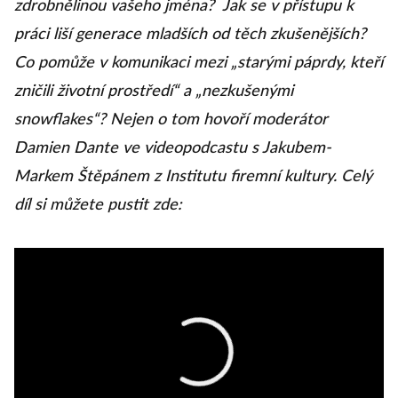
zdrobnělinou vašeho jména? Jak se v přístupu k
práci liší generace mladších od těch zkušenějších?
Co pomůže v komunikaci mezi „starými páprdy, kteří
zničili životní prostředí“ a „nezkušenými
snowflakes“? Nejen o tom hovoří moderátor
Damien Dante ve videopodcastu s Jakubem-
Markem Štěpánem z Institutu firemní kultury. Celý
díl si můžete pustit zde: