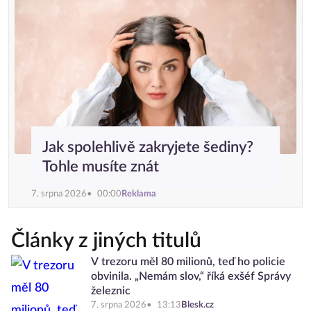
Jak spolehlivě zakryjete šediny?
Tohle musíte znát
7. srpna 2026
00:00
Reklama
Články z jiných titulů
V trezoru měl 80 milionů, teď ho policie
obvinila. „Nemám slov,“ říká exšéf Správy
železnic
7. srpna 2026
13:13
Blesk.cz