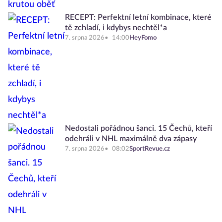
RECEPT: Perfektní letní kombinace, které
tě zchladí, i kdybys nechtěl*a
7. srpna 2026
14:00
HeyFomo
Nedostali pořádnou šanci. 15 Čechů, kteří
odehráli v NHL maximálně dva zápasy
7. srpna 2026
08:02
SportRevue.cz