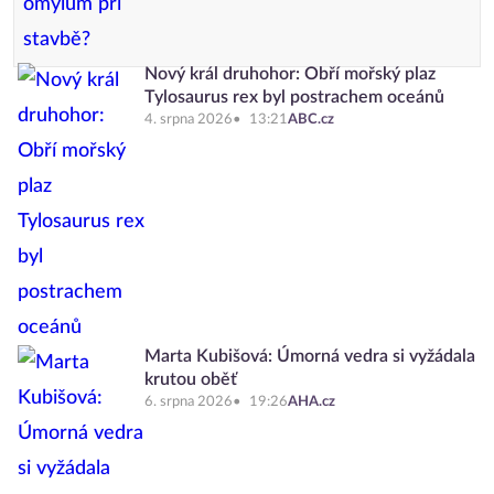
Nový král druhohor: Obří mořský plaz
Tylosaurus rex byl postrachem oceánů
4. srpna 2026
13:21
ABC.cz
Marta Kubišová: Úmorná vedra si vyžádala
krutou oběť
6. srpna 2026
19:26
AHA.cz