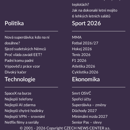
teplotách?
Jak na dokonalé letní mojito
6 lehkých letních salátů
Politika
Sport 2026
Nová superdávka: kdo na ní
MMA
dosáhne?
Fotbal 2026/27
Sjezd sudetských Němců
Hokej 2026
Proč vláda zavádí EET?
Tenis 2026
Padni komu padni
F1 2026
Výpověď z práce vzor
Atletika 2026
Divoký kačer
Cyklistika 2026
Technologie
Ekonomika
SpaceX na burze
Smrt OSVČ
Nejlepší telefony
Spořicí účty
Nejlepší AI zdarma
Superdávka – změny
Nejlepší chytré hodinky
Důchody 2027
Nejlepší VPN – srovnání
Minimální mzda 2027
Netflix filmy a seriály
Senior Pas – slevy
© 2001 - 2026 Copyright
CZECH NEWS CENTER a.s.