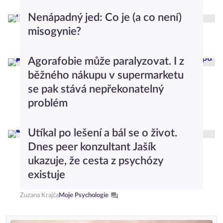
Iveta Mazáčová
Testy a kvízy
Nenápadný jed: Co je (a co není)
misogynie?
Anna Nováková
Psychologický slovníček
Agorafobie může paralyzovat. I z
běžného nákupu v supermarketu
se pak stává nepřekonatelný
problém
Markéta Grosmanová
Průvodce světem psychologie
Utíkal po lešení a bál se o život.
Dnes peer konzultant Jašík
ukazuje, že cesta z psychózy
existuje
Zuzana Krajča
Moje Psychologie