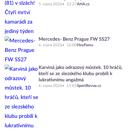
5. srpna 2026
22:27
AHA.cz
Mercedes- Benz Prague FW SS27
6. srpna 2026
16:00
HeyFomo
Karviná jako odrazový můstek. 10 hráčů,
kteří se ze slezského klubu probili k
lukrativnímu angažmá
6. srpna 2026
11:01
SportRevue.cz