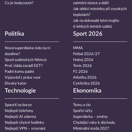
Co je bodycount?
zatmění slunce a další
Jak obléci miminko při vysokých
teplotách?
Jak na dokonalé letní mojito
6 lehkých letních salátů
Politika
Sport 2026
Nová superdávka: kdo na ní
MMA
dosáhne?
Fotbal 2026/27
Sjezd sudetských Němců
Hokej 2026
Proč vláda zavádí EET?
Tenis 2026
Padni komu padni
F1 2026
Výpověď z práce vzor
Atletika 2026
Divoký kačer
Cyklistika 2026
Technologie
Ekonomika
SpaceX na burze
Temu a clo
Nejlepší telefony
Spořicí účty
Nejlepší AI zdarma
Superdávka – změny
Nejlepší chytré hodinky
Chybějící roky k důchodu
Nejlepší VPN – srovnání
Minimální mzda 2027