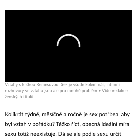
Vztahy s Eliškou Remešovou: Sex je všude kolem nás, intimní
rozhovory ve vztahu jsou ale pro mnohé problém • Videoredakce
ženských titulů
Kolikrát týdně, měsíčně a ročně je sex potřbea, aby
byl vztah v pořádku? Těžko říct, obecná ideální míra
sexu totiž neexistuje. Dá se ale podle sexu určit