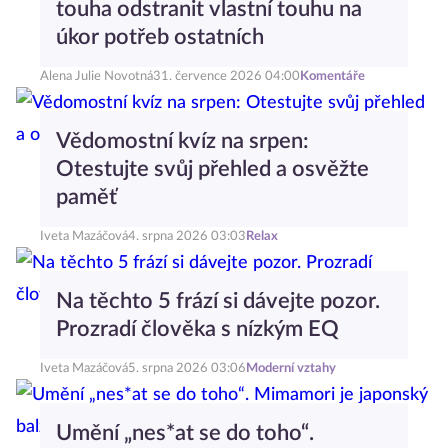
touha odstranit vlastní touhu na
úkor potřeb ostatních
Alena Julie Novotná
31. července 2026 04:00
Komentáře
Vědomostní kvíz na srpen:
Otestujte svůj přehled a osvěžte
paměť
Iveta Mazáčová
4. srpna 2026 03:03
Relax
Na těchto 5 frází si dávejte pozor.
Prozradí člověka s nízkým EQ
Iveta Mazáčová
5. srpna 2026 03:06
Moderní vztahy
Umění „nes*at se do toho“.