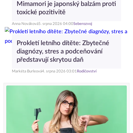
Mimamori je japonský balzám proti
toxické pozitivitě
Anna Nováková
5. srpna 2026 04:00
Seberozvoj
Prokletí letního dítěte: Zbytečné
diagnózy, stres a podceňování
představují skrytou daň
Markéta Burleová
4. srpna 2026 03:01
Rodičovství