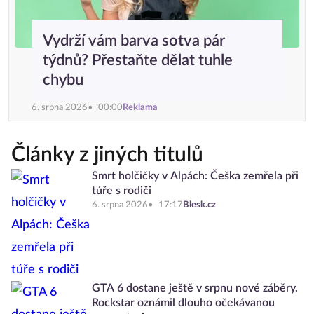
Vydrží vám barva sotva pár
týdnů? Přestaňte dělat tuhle
chybu
6. srpna 2026
00:00
Reklama
Články z jiných titulů
Smrt holčičky v Alpách: Češka zemřela při
túře s rodiči
6. srpna 2026
17:17
Blesk.cz
GTA 6 dostane ještě v srpnu nové záběry.
Rockstar oznámil dlouho očekávanou