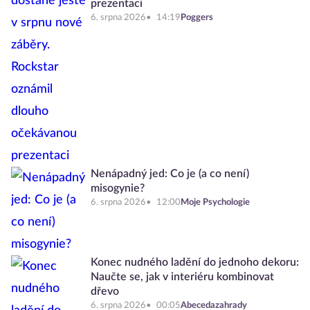
prezentaci
6. srpna 2026
14:19
Poggers
Nenápadný jed: Co je (a co není)
misogynie?
6. srpna 2026
12:00
Moje Psychologie
Konec nudného ladění do jednoho dekoru:
Naučte se, jak v interiéru kombinovat
dřevo
6. srpna 2026
00:05
Abecedazahrady