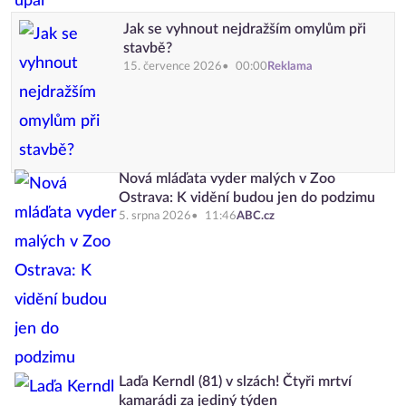
Jak se vyhnout nejdražším omylům při
stavbě?
15. července 2026
00:00
Reklama
Nová mláďata vyder malých v Zoo
Ostrava: K vidění budou jen do podzimu
5. srpna 2026
11:46
ABC.cz
Laďa Kerndl (81) v slzách! Čtyři mrtví
kamarádi za jediný týden