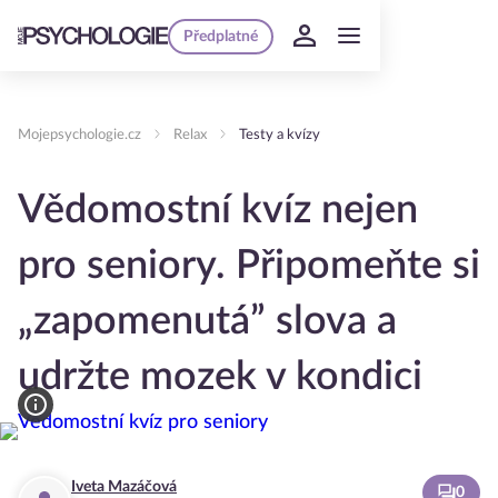
Předplatné
Mojepsychologie.cz
Relax
Testy a kvízy
Vědomostní kvíz nejen
pro seniory. Připomeňte si
„zapomenutá” slova a
udržte mozek v kondici
Iveta Mazáčová
0