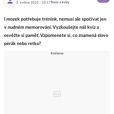
·
Testy a kvízy
5. května 2025
10:17
I mozek potřebuje trénink, nemusí ale spočívat jen
v nudném memorování. Vyzkoušejte náš kvíz a
osvěžte si paměť. Vzpomenete si, co znamená slovo
pérák nebo retko?