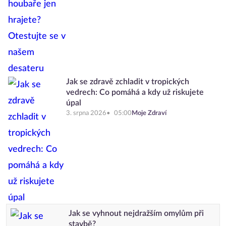
Jak se zdravě zchladit v tropických
vedrech: Co pomáhá a kdy už riskujete
úpal
3. srpna 2026
05:00
Moje Zdraví
Jak se vyhnout nejdražším omylům při
stavbě?