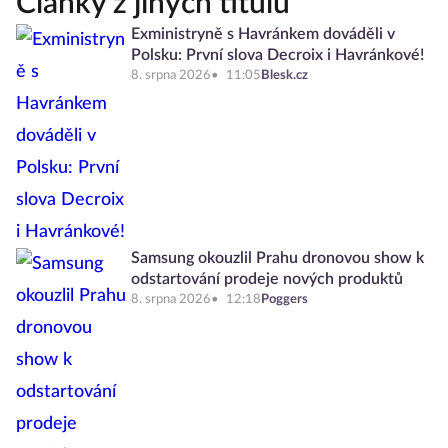
Články z jiných titulů
Exministryně s Havránkem dováděli v
Polsku: První slova Decroix i Havránkové!
8. srpna 2026
11:05
Blesk.cz
Samsung okouzlil Prahu dronovou show k
odstartování prodeje nových produktů
8. srpna 2026
12:18
Poggers