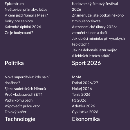
Epicentrum
Karlovarský filmový festival
Neštovice: příznaky, léčba
2026
V čem jezdí Yamal a Mesii?
Znamení, že jste potkali někoho
Kvízy pro seniory
z minulého života
Kalendář úplňků 2026
Astronomické úkazy 2026:
Co je bodycount?
zatmění slunce a další
Jak obléci miminko při vysokých
teplotách?
Jak na dokonalé letní mojito
6 lehkých letních salátů
Politika
Sport 2026
Nová superdávka: kdo na ní
MMA
dosáhne?
Fotbal 2026/27
Sjezd sudetských Němců
Hokej 2026
Proč vláda zavádí EET?
Tenis 2026
Padni komu padni
F1 2026
Výpověď z práce vzor
Atletika 2026
Divoký kačer
Cyklistika 2026
Technologie
Ekonomika