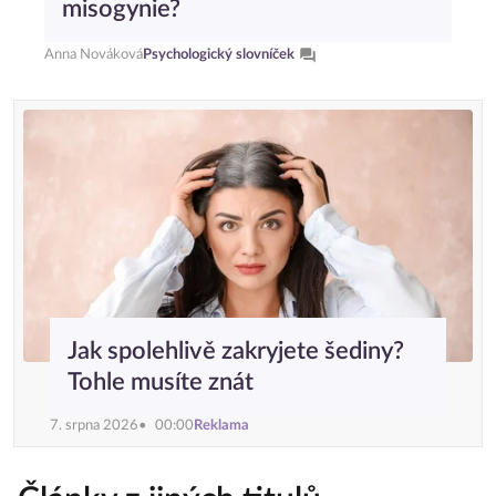
misogynie?
Anna Nováková
Psychologický slovníček
Jak spolehlivě zakryjete šediny?
Tohle musíte znát
7. srpna 2026
00:00
Reklama