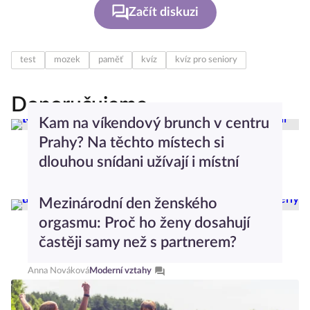
Začít diskuzi
test
mozek
paměť
kvíz
kvíz pro seniory
Doporučujeme
Kam na víkendový brunch v centru
Prahy? Na těchto místech si
dlouhou snídani užívají i místní
Dominika Stachurová
Gastro
Mezinárodní den ženského
orgasmu: Proč ho ženy dosahují
častěji samy než s partnerem?
Anna Nováková
Moderní vztahy