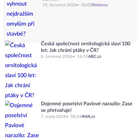
15. července 2026
00:00
Reklama
Česká společnost ornitologická slaví 100
let: Jak chrání ptáky v ČR?
8. července 2026
16:55
ABC.cz
Dojemné poselství Pavlové narazilo: Zase
se přetvařuje!
7. srpna 2026
08:24
AHA.cz