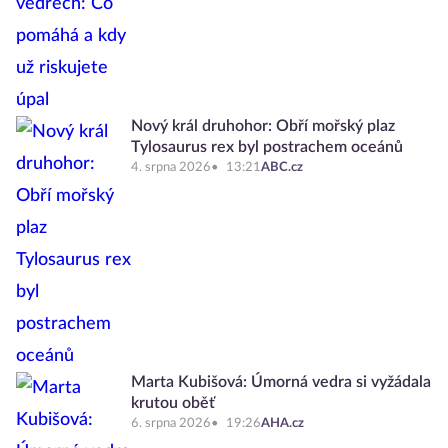
Nový král druhohor: Obří mořský plaz
Tylosaurus rex byl postrachem oceánů
4. srpna 2026
13:21
ABC.cz
Marta Kubišová: Úmorná vedra si vyžádala
krutou oběť
6. srpna 2026
19:26
AHA.cz