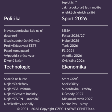
teplotách?
Jak na dokonalé letní mojito
6 lehkých letních salátů
Politika
Sport 2026
Nová superdávka: kdo na ní
MMA
dosáhne?
Fotbal 2026/27
Sjezd sudetských Němců
Hokej 2026
Proč vláda zavádí EET?
Tenis 2026
Padni komu padni
F1 2026
Výpověď z práce vzor
Atletika 2026
Divoký kačer
Cyklistika 2026
Technologie
Ekonomika
SpaceX na burze
Smrt OSVČ
Nejlepší telefony
Spořicí účty
Nejlepší AI zdarma
Superdávka – změny
Nejlepší chytré hodinky
Důchody 2027
Nejlepší VPN – srovnání
Minimální mzda 2027
Netflix filmy a seriály
Senior Pas – slevy
© 2001 - 2026 Copyright
CZECH NEWS CENTER a.s.