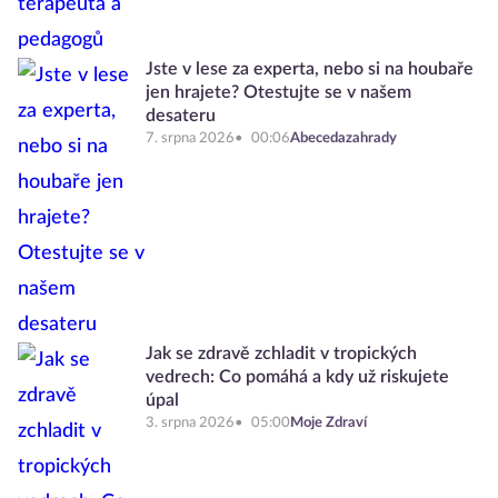
Jste v lese za experta, nebo si na houbaře
jen hrajete? Otestujte se v našem
desateru
7. srpna 2026
00:06
Abecedazahrady
Jak se zdravě zchladit v tropických
vedrech: Co pomáhá a kdy už riskujete
úpal
3. srpna 2026
05:00
Moje Zdraví