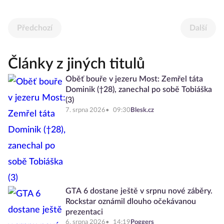
Předchozí
Další
Články z jiných titulů
Oběť bouře v jezeru Most: Zemřel táta
Dominik (†28), zanechal po sobě Tobiáška
(3)
7. srpna 2026
09:30
Blesk.cz
GTA 6 dostane ještě v srpnu nové záběry.
Rockstar oznámil dlouho očekávanou
prezentaci
6. srpna 2026
14:19
Poggers