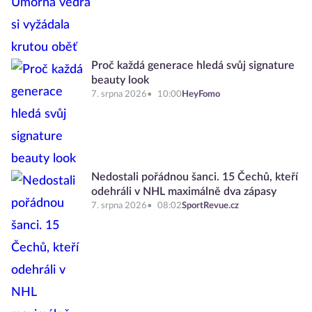
Proč každá generace hledá svůj signature
beauty look
7. srpna 2026
10:00
HeyFomo
Nedostali pořádnou šanci. 15 Čechů, kteří
odehráli v NHL maximálně dva zápasy
7. srpna 2026
08:02
SportRevue.cz