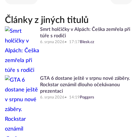
Články z jiných titulů
Smrt holčičky v Alpách: Češka zemřela při
túře s rodiči
6. srpna 2026
17:17
Blesk.cz
GTA 6 dostane ještě v srpnu nové záběry.
Rockstar oznámil dlouho očekávanou
prezentaci
6. srpna 2026
14:19
Poggers