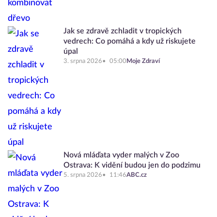
Jak se zdravě zchladit v tropických
vedrech: Co pomáhá a kdy už riskujete
úpal
3. srpna 2026
05:00
Moje Zdraví
Nová mláďata vyder malých v Zoo
Ostrava: K vidění budou jen do podzimu
5. srpna 2026
11:46
ABC.cz