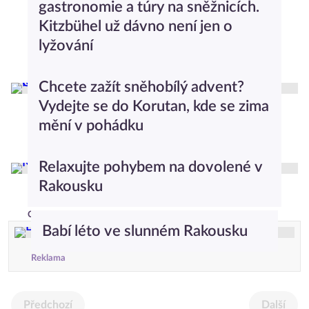
gastronomie a túry na sněžnicích.
Kitzbühel už dávno není jen o
lyžování
Cestování
Chcete zažít sněhobílý advent?
Vydejte se do Korutan, kde se zima
mění v pohádku
Cestování
Relaxujte pohybem na dovolené v
Rakousku
Cestování
Babí léto ve slunném Rakousku
Reklama
Předchozí
Další