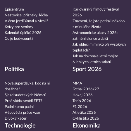
Epicentrum
Karlovarský filmový festival
Neštovice: příznaky, léčba
2026
V čem jezdí Yamal a Mesii?
Znamení, že jste potkali někoho
Kvízy pro seniory
z minulého života
Kalendář úplňků 2026
Astronomické úkazy 2026:
Co je bodycount?
zatmění slunce a další
Jak obléci miminko při vysokých
teplotách?
Jak na dokonalé letní mojito
6 lehkých letních salátů
Politika
Sport 2026
Nová superdávka: kdo na ní
MMA
dosáhne?
Fotbal 2026/27
Sjezd sudetských Němců
Hokej 2026
Proč vláda zavádí EET?
Tenis 2026
Padni komu padni
F1 2026
Výpověď z práce vzor
Atletika 2026
Divoký kačer
Cyklistika 2026
Technologie
Ekonomika