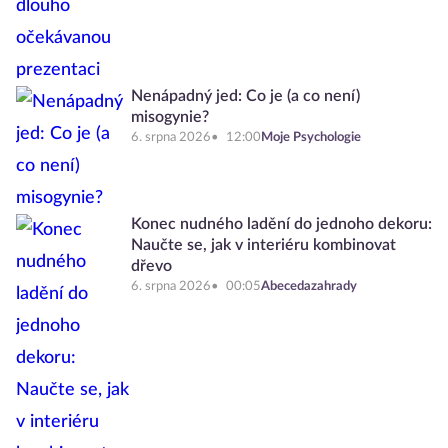
Nenápadný jed: Co je (a co není)
misogynie?
6. srpna 2026
12:00
Moje Psychologie
Konec nudného ladění do jednoho dekoru:
Naučte se, jak v interiéru kombinovat
dřevo
6. srpna 2026
00:05
Abecedazahrady