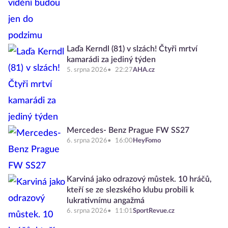
Laďa Kerndl (81) v slzách! Čtyři mrtví
kamarádi za jediný týden
5. srpna 2026
22:27
AHA.cz
Mercedes- Benz Prague FW SS27
6. srpna 2026
16:00
HeyFomo
Karviná jako odrazový můstek. 10 hráčů,
kteří se ze slezského klubu probili k
lukrativnímu angažmá
6. srpna 2026
11:01
SportRevue.cz