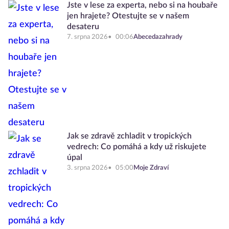
Jste v lese za experta, nebo si na houbaře
jen hrajete? Otestujte se v našem
desateru
7. srpna 2026
00:06
Abecedazahrady
Jak se zdravě zchladit v tropických
vedrech: Co pomáhá a kdy už riskujete
úpal
3. srpna 2026
05:00
Moje Zdraví