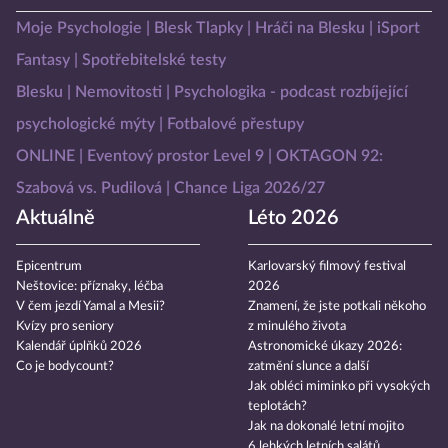
Moje Psychologie
Blesk Tlapky
Hráči na Blesku
iSport
Fantasy
Spotřebitelské testy
Blesku
Nemovitosti
Psychologika - podcast rozbíjející
psychologické mýty
Fotbalové přestupy
ONLINE
Eventový prostor Level 9
OKTAGON 92:
Szabová vs. Pudilová
Chance Liga 2026/27
Aktuálně
Léto 2026
Epicentrum
Karlovarský filmový festival
Neštovice: příznaky, léčba
2026
V čem jezdí Yamal a Mesii?
Znamení, že jste potkali někoho
Kvízy pro seniory
z minulého života
Kalendář úplňků 2026
Astronomické úkazy 2026:
Co je bodycount?
zatmění slunce a další
Jak obléci miminko při vysokých
teplotách?
Jak na dokonalé letní mojito
6 lehkých letních salátů