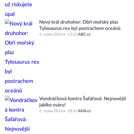
Nový král druhohor: Obří mořský plaz
Tylosaurus rex byl postrachem oceánů
4. srpna 2026
13:21
ABC.cz
Vondráčková kontra Šafářová: Nejnovější
jablko sváru!
6. srpna 2026
08:41
AHA.cz