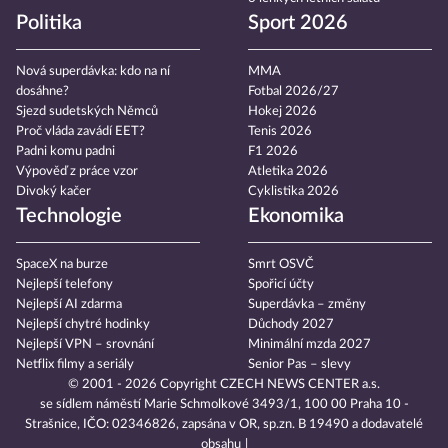
Politika
Sport 2026
Nová superdávka: kdo na ní
MMA
dosáhne?
Fotbal 2026/27
Sjezd sudetských Němců
Hokej 2026
Proč vláda zavádí EET?
Tenis 2026
Padni komu padni
F1 2026
Výpověď z práce vzor
Atletika 2026
Divoký kačer
Cyklistika 2026
Technologie
Ekonomika
SpaceX na burze
Smrt OSVČ
Nejlepší telefony
Spořicí účty
Nejlepší AI zdarma
Superdávka – změny
Nejlepší chytré hodinky
Důchody 2027
Nejlepší VPN – srovnání
Minimální mzda 2027
Netflix filmy a seriály
Senior Pas – slevy
© 2001 - 2026 Copyright
CZECH NEWS CENTER a.s.
se sídlem náměstí Marie Schmolkové 3493/1, 100 00 Praha 10 -
Strašnice, IČO: 02346826, zapsána v OR, sp.zn. B 19490 a dodavatelé
obsahu