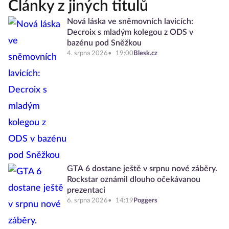
Články z jiných titulů
Nová láska ve sněmovních lavicích:
Decroix s mladým kolegou z ODS v
bazénu pod Sněžkou
4. srpna 2026
19:00
Blesk.cz
GTA 6 dostane ještě v srpnu nové záběry.
Rockstar oznámil dlouho očekávanou
prezentaci
6. srpna 2026
14:19
Poggers