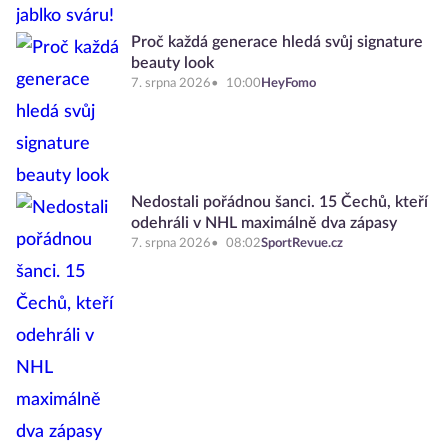
Proč každá generace hledá svůj signature
beauty look
7. srpna 2026
10:00
HeyFomo
Nedostali pořádnou šanci. 15 Čechů, kteří
odehráli v NHL maximálně dva zápasy
7. srpna 2026
08:02
SportRevue.cz