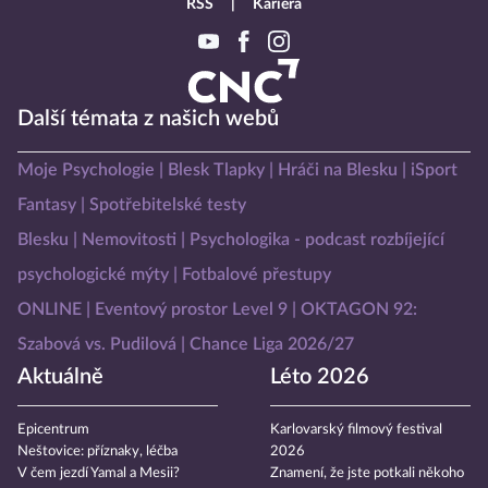
RSS
Kariéra
Další témata z našich webů
Moje Psychologie
Blesk Tlapky
Hráči na Blesku
iSport
Fantasy
Spotřebitelské testy
Blesku
Nemovitosti
Psychologika - podcast rozbíjející
psychologické mýty
Fotbalové přestupy
ONLINE
Eventový prostor Level 9
OKTAGON 92:
Szabová vs. Pudilová
Chance Liga 2026/27
Aktuálně
Léto 2026
Epicentrum
Karlovarský filmový festival
Neštovice: příznaky, léčba
2026
V čem jezdí Yamal a Mesii?
Znamení, že jste potkali někoho