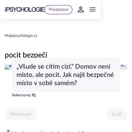
Předplatné
Mojepsychologie.cz
pocit bezpečí
„Všude se cítím cizí.“ Domov není
místo, ale pocit. Jak najít bezpečné
místo v sobě samém?
Seberozvoj
Předchozí
Další