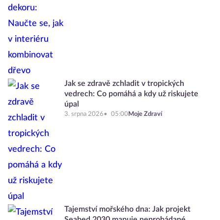
Jak se zdravě zchladit v tropických
vedrech: Co pomáhá a kdy už riskujete
úpal
3. srpna 2026
05:00
Moje Zdraví
Tajemství mořského dna: Jak projekt
Seabed 2030 mapuje neprobádané