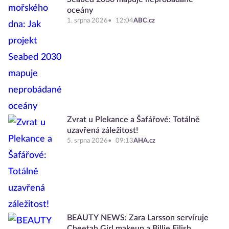
oceány
1. srpna 2026
12:04
ABC.cz
Zvrat u Plekance a Šafářové: Totálně
uzavřená záležitost!
5. srpna 2026
09:13
AHA.cz
BEAUTY NEWS: Zara Larsson servíruje
Cheetah Girl makeup a Billie Eilish