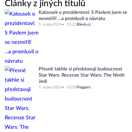
Články z jiných titulů
Kalousek o prezidentovi: S Pavlem jsem se
nesmířil! ...a promluvil o návratu
5. srpna 2026
15:23
Blesk.cz
Přesně takhle si představuji budoucnost
Star Wars. Recenze Star Wars: The Ninth
Jedi
5. srpna 2026
10:30
Poggers