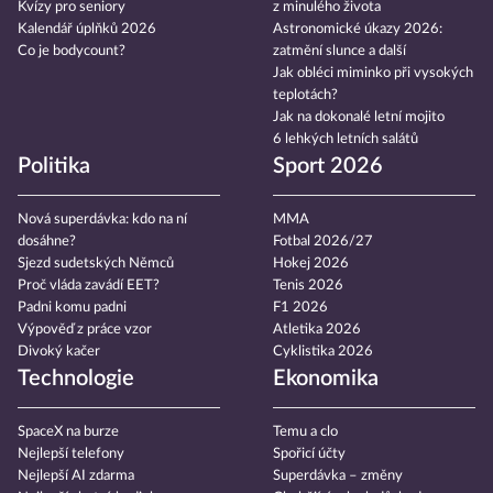
Kvízy pro seniory
z minulého života
Kalendář úplňků 2026
Astronomické úkazy 2026:
Co je bodycount?
zatmění slunce a další
Jak obléci miminko při vysokých
teplotách?
Jak na dokonalé letní mojito
6 lehkých letních salátů
Politika
Sport 2026
Nová superdávka: kdo na ní
MMA
dosáhne?
Fotbal 2026/27
Sjezd sudetských Němců
Hokej 2026
Proč vláda zavádí EET?
Tenis 2026
Padni komu padni
F1 2026
Výpověď z práce vzor
Atletika 2026
Divoký kačer
Cyklistika 2026
Technologie
Ekonomika
SpaceX na burze
Temu a clo
Nejlepší telefony
Spořicí účty
Nejlepší AI zdarma
Superdávka – změny