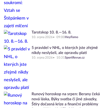
Tarotskop 10. 8.—16. 8.
10. srpna 2026
09:00
HeyFomo
5 pravidel v NHL, o kterých jste zřejmě
nikdy neslyšeli, ale opravdu platí
10. srpna 2026
10:31
SportRevue.cz
Runový horoskop na srpen: Berany čeká
nová láska, Býky svatba či jiné závazky,
Štíry dočasná krize a finanční problémy