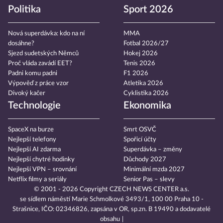
Politika
Sport 2026
Nová superdávka: kdo na ní
MMA
dosáhne?
Fotbal 2026/27
Sjezd sudetských Němců
Hokej 2026
Proč vláda zavádí EET?
Tenis 2026
Padni komu padni
F1 2026
Výpověď z práce vzor
Atletika 2026
Divoký kačer
Cyklistika 2026
Technologie
Ekonomika
SpaceX na burze
Smrt OSVČ
Nejlepší telefony
Spořicí účty
Nejlepší AI zdarma
Superdávka – změny
Nejlepší chytré hodinky
Důchody 2027
Nejlepší VPN – srovnání
Minimální mzda 2027
Netflix filmy a seriály
Senior Pas – slevy
© 2001 - 2026 Copyright
CZECH NEWS CENTER a.s.
se sídlem náměstí Marie Schmolkové 3493/1, 100 00 Praha 10 -
Strašnice, IČO: 02346826, zapsána v OR, sp.zn. B 19490 a dodavatelé
obsahu