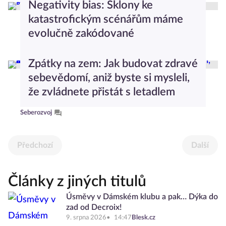
Negativity bias: Sklony ke
katastrofickým scénářům máme
evolučně zakódované
Psychologický slovníček
Zpátky na zem: Jak budovat zdravé
sebevědomí, aniž byste si mysleli,
že zvládnete přistát s letadlem
Seberozvoj
Předchozí
Další
Články z jiných titulů
Úsměvy v Dámském klubu a pak… Dýka do
zad od Decroix!
9. srpna 2026
14:47
Blesk.cz