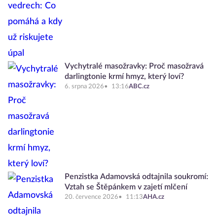
Vychytralé masožravky: Proč masožravá
darlingtonie krmí hmyz, který loví?
6. srpna 2026
13:16
ABC.cz
Penzistka Adamovská odtajnila soukromí:
Vztah se Štěpánkem v zajetí mlčení
20. července 2026
11:13
AHA.cz