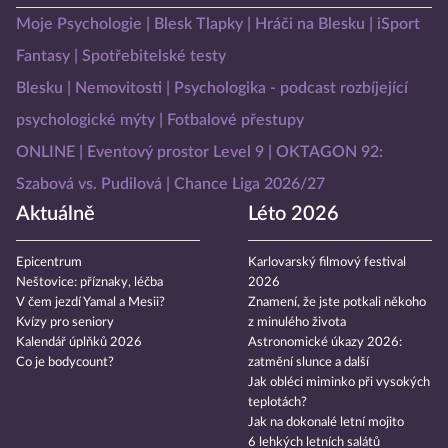
Moje Psychologie
Blesk Tlapky
Hráči na Blesku
iSport
Fantasy
Spotřebitelské testy
Blesku
Nemovitosti
Psychologika - podcast rozbíjející
psychologické mýty
Fotbalové přestupy
ONLINE
Eventový prostor Level 9
OKTAGON 92:
Szabová vs. Pudilová
Chance Liga 2026/27
Aktuálně
Léto 2026
Epicentrum
Karlovarský filmový festival
Neštovice: příznaky, léčba
2026
V čem jezdí Yamal a Mesii?
Znamení, že jste potkali někoho
Kvízy pro seniory
z minulého života
Kalendář úplňků 2026
Astronomické úkazy 2026:
Co je bodycount?
zatmění slunce a další
Jak obléci miminko při vysokých
teplotách?
Jak na dokonalé letní mojito
6 lehkých letních salátů