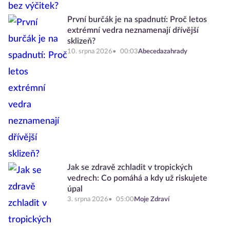
První burčák je na spadnutí: Proč letos
extrémní vedra neznamenají dřívější
sklizeň?
10. srpna 2026
00:03
Abecedazahrady
Jak se zdravě zchladit v tropických
vedrech: Co pomáhá a kdy už riskujete
úpal
3. srpna 2026
05:00
Moje Zdraví