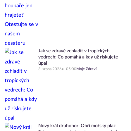
Jak se zdravě zchladit v tropických
vedrech: Co pomáhá a kdy už riskujete
úpal
3. srpna 2026
05:00
Moje Zdraví
Nový král druhohor: Obří mořský plaz