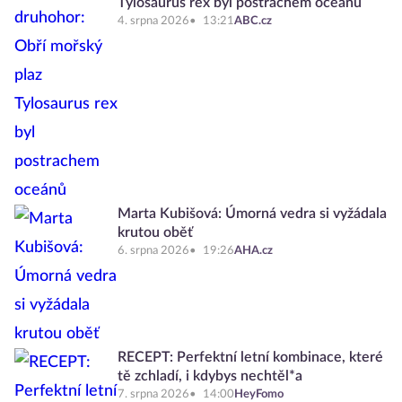
Tylosaurus rex byl postrachem oceánů
4. srpna 2026
13:21
ABC.cz
Marta Kubišová: Úmorná vedra si vyžádala
krutou oběť
6. srpna 2026
19:26
AHA.cz
RECEPT: Perfektní letní kombinace, které
tě zchladí, i kdybys nechtěl*a
7. srpna 2026
14:00
HeyFomo