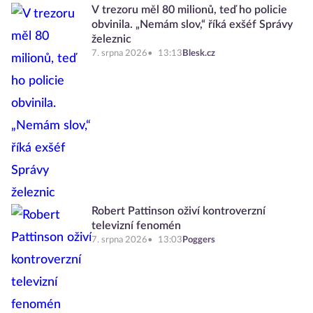
V trezoru měl 80 milionů, teď ho policie
obvinila. „Nemám slov,“ říká exšéf Správy
železnic
7. srpna 2026
13:13
Blesk.cz
Robert Pattinson oživí kontroverzní
televizní fenomén
7. srpna 2026
13:03
Poggers