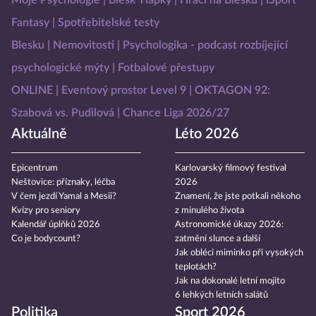
Moje Psychologie
Blesk Tlapky
Hráči na Blesku
iSport
Fantasy
Spotřebitelské testy
Blesku
Nemovitosti
Psychologika - podcast rozbíjející
psychologické mýty
Fotbalové přestupy
ONLINE
Eventový prostor Level 9
OKTAGON 92:
Szabová vs. Pudilová
Chance Liga 2026/27
Aktuálně
Léto 2026
Epicentrum
Karlovarský filmový festival
Neštovice: příznaky, léčba
2026
V čem jezdí Yamal a Mesii?
Znamení, že jste potkali někoho
Kvízy pro seniory
z minulého života
Kalendář úplňků 2026
Astronomické úkazy 2026:
Co je bodycount?
zatmění slunce a další
Jak obléci miminko při vysokých
teplotách?
Jak na dokonalé letní mojito
6 lehkých letních salátů
Politika
Sport 2026