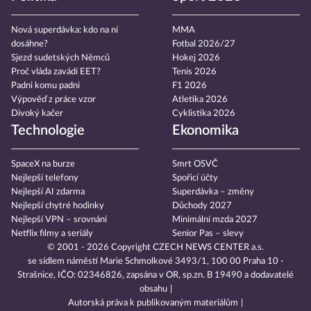
Nová superdávka: kdo na ní
MMA
dosáhne?
Fotbal 2026/27
Sjezd sudetských Němců
Hokej 2026
Proč vláda zavádí EET?
Tenis 2026
Padni komu padni
F1 2026
Výpověď z práce vzor
Atletika 2026
Divoký kačer
Cyklistika 2026
Technologie
Ekonomika
SpaceX na burze
Smrt OSVČ
Nejlepší telefony
Spořicí účty
Nejlepší AI zdarma
Superdávka – změny
Nejlepší chytré hodinky
Důchody 2027
Nejlepší VPN – srovnání
Minimální mzda 2027
Netflix filmy a seriály
Senior Pas – slevy
© 2001 - 2026 Copyright
CZECH NEWS CENTER a.s.
se sídlem náměstí Marie Schmolkové 3493/1, 100 00 Praha 10 -
Strašnice, IČO: 02346826, zapsána v OR, sp.zn. B 19490 a dodavatelé
obsahu
Autorská práva k publikovaným materiálům