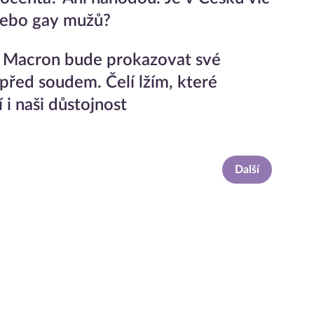
nebo gay mužů?
e Macron bude prokazovat své
 před soudem. Čelí lžím, které
 i naši důstojnost
Další