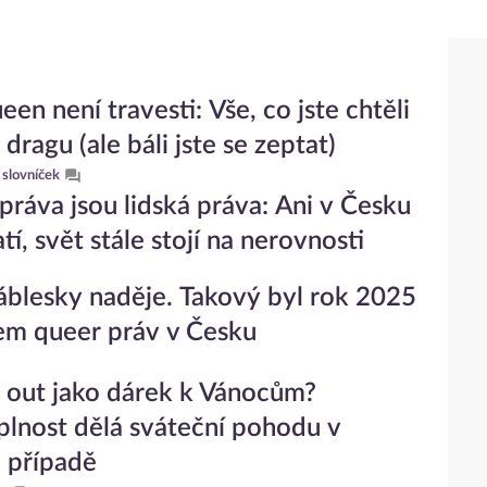
en není travesti: Vše, co jste chtěli
dragu (ale báli jste se zeptat)
 slovníček
práva jsou lidská práva: Ani v Česku
tí, svět stále stojí na nerovnosti
záblesky naděje. Takový byl rok 2025
em queer práv v Česku
out jako dárek k Vánocům?
lnost dělá sváteční pohodu v
 případě