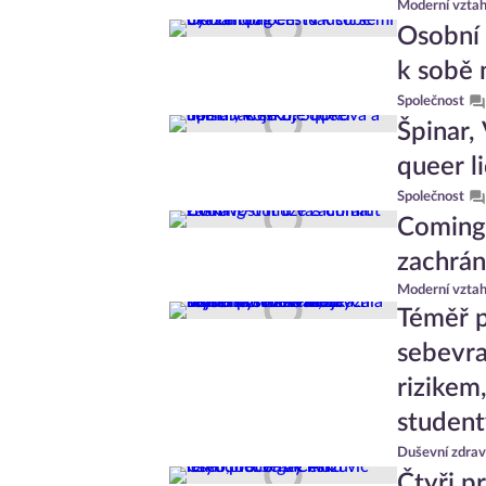
Moderní vzta
Osobní 
k sobě 
Společnost
Špinar, 
queer l
Společnost
Coming-
zachrán
Moderní vzta
Téměř p
sebevra
rizikem
studen
Duševní zdrav
Čtyři p