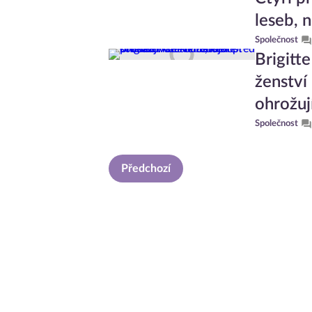
leseb, 
Společnost
Brigitt
ženství
ohrožují
Společnost
Předchozí