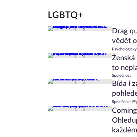
LGBTQ+
Drag que
vědět o 
Psychologický
Ženská 
to nepla
Společnost
Bída i 
pohled
Společnost
Coming 
Ohledup
každém