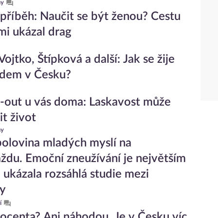
hy
příběh: Naučit se být ženou? Cestu
mi ukázal drag
Vojtko, Štípková a další: Jak se žije
idem v Česku?
out u vás doma: Laskavost může
it život
hy
olovina mladých myslí na
ždu. Emoční zneužívání je největším
, ukázala rozsáhlá studie mezi
ty
í
rocenta? Ani náhodou. Je v Česku víc