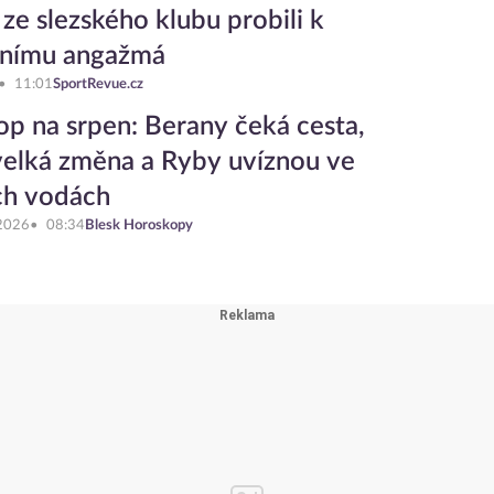
 ze slezského klubu probili k
vnímu angažmá
11:01
SportRevue.cz
op na srpen: Berany čeká cesta,
elká změna a Ryby uvíznou ve
ch vodách
 2026
08:34
Blesk Horoskopy