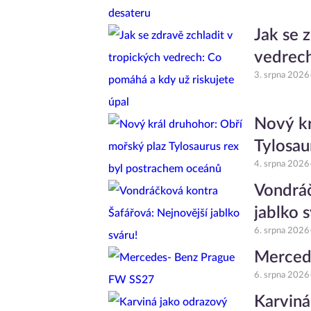
Jak se 
vedrech
3. srpna 2026
Nový kr
Tylosau
4. srpna 2026
Vondráč
jablko 
6. srpna 2026
Merced
6. srpna 2026
Karviná