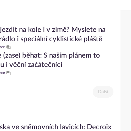
jezdit na kole i v zimě? Myslete na
ádlo i speciální cyklistické pláště
nce
 (zase) běhat: S naším plánem to
u i věční začátečníci
nce
Další
ska ve sněmovních lavicích: Decroix