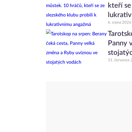
kteří se
lukrati
6. srpna 2026
Tarotsk
Panny v
stojatý
31. července