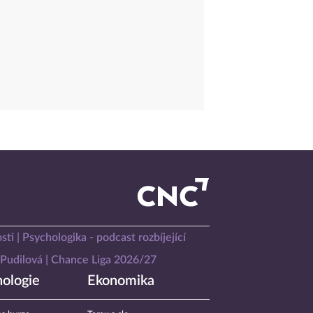
sti
Psychologika - podcast rozbíjející
Pudilová
Chance Liga 2026/27
ologie
Ekonomika