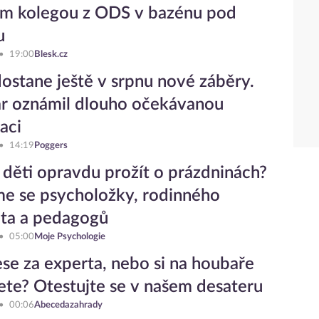
ým kolegou z ODS v bazénu pod
u
19:00
Blesk.cz
ostane ještě v srpnu nové záběry.
r oznámil dlouho očekávanou
aci
14:19
Poggers
 děti opravdu prožít o prázdninách?
sme se psycholožky, rodinného
ta a pedagogů
05:00
Moje Psychologie
lese za experta, nebo si na houbaře
jete? Otestujte se v našem desateru
00:06
Abecedazahrady