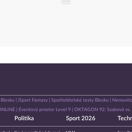
 Blesku
iSport Fantasy
Spotřebitelské testy Blesku
Nemovito
 ONLINE
Eventový prostor Level 9
OKTAGON 92: Szabová vs. 
Politika
Sport 2026
Techn