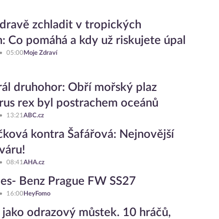
zdravě zchladit v tropických
: Co pomáhá a kdy už riskujete úpal
05:00
Moje Zdraví
ál druhohor: Obří mořský plaz
rus rex byl postrachem oceánů
13:21
ABC.cz
ková kontra Šafářová: Nejnovější
sváru!
08:41
AHA.cz
es- Benz Prague FW SS27
16:00
HeyFomo
 jako odrazový můstek. 10 hráčů,