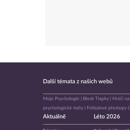
Další témata z našich webů
Moje Psychologie
Blesk Tlapky
Hráči na
psychologické mýty
Fotbalové přestupy
Aktuálně
Léto 2026