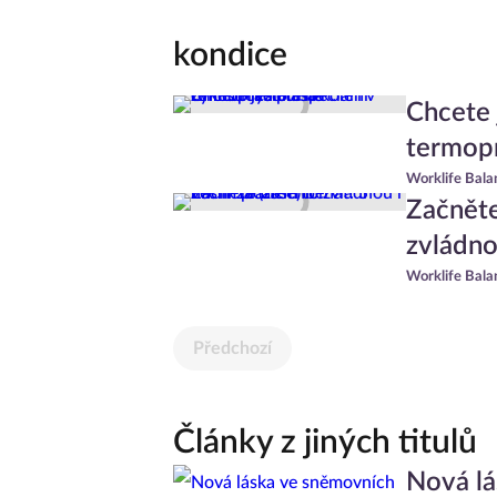
kondice
Chcete 
termopr
Worklife Bala
Začněte
zvládno
Worklife Bala
Předchozí
Články z jiných titulů
Nová lá