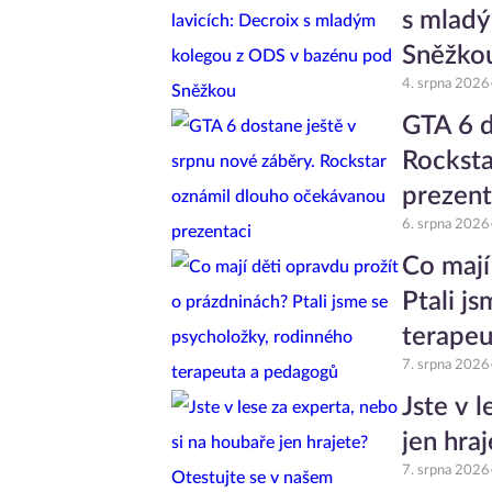
s mlad
Sněžko
4. srpna 2026
GTA 6 d
Rocksta
prezent
6. srpna 2026
Co mají
Ptali j
terapeu
7. srpna 2026
Jste v 
jen hra
7. srpna 2026