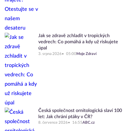
Jak se zdravě zchladit v tropických
vedrech: Co pomáhá a kdy už riskujete
úpal
3. srpna 2026
05:00
Moje Zdraví
Česká společnost ornitologická slaví 100
let: Jak chrání ptáky v ČR?
8. července 2026
16:55
ABC.cz