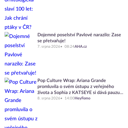
Dojemné poselství Pavlové narazilo: Zase
se přetvařuje!
7. srpna 2026
08:24
AHA.cz
Pop Culture Wrap: Ariana Grande
promluvila o svém ústupu z veřejného
života a Sophia z KATSEYE si dává pauzu
od skupiny
8. srpna 2026
14:00
HeyFomo