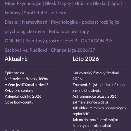
Moje Psychologie
Blesk Tlapky
Hráči na Blesku
iSport
Fantasy
Spotřebitelské testy
Blesku
Nemovitosti
Psychologika - podcast rozbíjející
psychologické mýty
Fotbalové přestupy
ONLINE
Eventový prostor Level 9
OKTAGON 92:
Szabová vs. Pudilová
Chance Liga 2026/27
Aktuálně
Léto 2026
Epicentrum
Karlovarský filmový festival
Neštovice: příznaky, léčba
2026
V čem jezdí Yamal a Mesii?
Znamení, že jste potkali někoho
Kvízy pro seniory
z minulého života
Kalendář úplňků 2026
Astronomické úkazy 2026:
Co je bodycount?
zatmění slunce a další
Jak obléci miminko při vysokých
teplotách?
Jak na dokonalé letní mojito
6 lehkých letních salátů