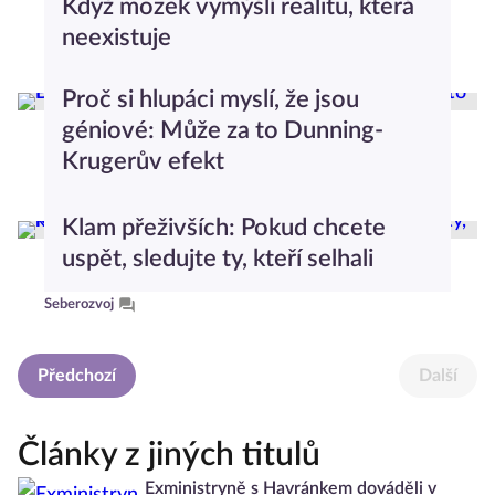
Když mozek vymýšlí realitu, která
neexistuje
Seberozvoj
Proč si hlupáci myslí, že jsou
géniové: Může za to Dunning-
Krugerův efekt
Seberozvoj
1
Klam přeživších: Pokud chcete
uspět, sledujte ty, kteří selhali
Seberozvoj
Předchozí
Další
Články z jiných titulů
Exministryně s Havránkem dováděli v