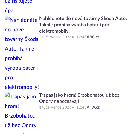
Nahlédněte do nové továrny Škoda Auto:
Takhle probíhá výroba baterií pro
elektromobily!
21. července 2026
12:48
ABC.cz
Trapas jako hrom! Brzobohatou už bez
Ondry nepoznávají
14. července 2026
12:45
AHA.cz