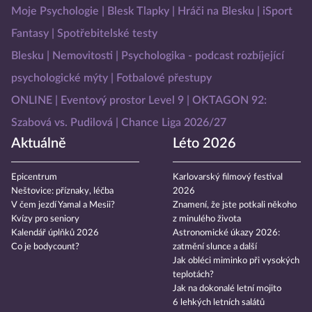
Moje Psychologie
Blesk Tlapky
Hráči na Blesku
iSport
Fantasy
Spotřebitelské testy
Blesku
Nemovitosti
Psychologika - podcast rozbíjející
psychologické mýty
Fotbalové přestupy
ONLINE
Eventový prostor Level 9
OKTAGON 92:
Szabová vs. Pudilová
Chance Liga 2026/27
Aktuálně
Léto 2026
Epicentrum
Karlovarský filmový festival
Neštovice: příznaky, léčba
2026
V čem jezdí Yamal a Mesii?
Znamení, že jste potkali někoho
Kvízy pro seniory
z minulého života
Kalendář úplňků 2026
Astronomické úkazy 2026:
Co je bodycount?
zatmění slunce a další
Jak obléci miminko při vysokých
teplotách?
Jak na dokonalé letní mojito
6 lehkých letních salátů