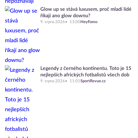
Glow up se stává luxusem, proč mladí lidé
říkají ano glow downu?
9. srpna 2026
13:00
HeyFomo
Legendy z černého kontinentu. Toto je 15
nejlepších afrických fotbalistů všech dob
9. srpna 2026
11:01
SportRevue.cz