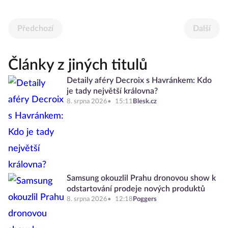
Předchozí
Další
Články z jiných titulů
Detaily aféry Decroix s Havránkem: Kdo
je tady největší královna?
8. srpna 2026
15:11
Blesk.cz
Samsung okouzlil Prahu dronovou show k
odstartování prodeje nových produktů
8. srpna 2026
12:18
Poggers