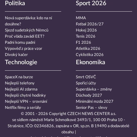
Politika
Sport 2026
Nová superdávka: kdo na ní
MMA
dosáhne?
Fotbal 2026/27
Sjezd sudetských Němců
Hokej 2026
Proč vláda zavádí EET?
Tenis 2026
Padni komu padni
F1 2026
Výpověď z práce vzor
Atletika 2026
Divoký kačer
Cyklistika 2026
Technologie
Ekonomika
SpaceX na burze
Smrt OSVČ
Nejlepší telefony
Spořicí účty
Nejlepší AI zdarma
Superdávka – změny
Nejlepší chytré hodinky
Důchody 2027
Nejlepší VPN – srovnání
Minimální mzda 2027
Netflix filmy a seriály
Senior Pas – slevy
© 2001 - 2026 Copyright
CZECH NEWS CENTER a.s.
se sídlem náměstí Marie Schmolkové 3493/1, 100 00 Praha 10 -
Strašnice, IČO: 02346826, zapsána v OR, sp.zn. B 19490 a dodavatelé
obsahu