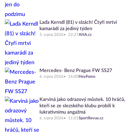
Laďa Kerndl (81) v slzách! Čtyři mrtví
kamarádi za jediný týden
5. srpna 2026
22:27
AHA.cz
Mercedes- Benz Prague FW SS27
6. srpna 2026
16:00
HeyFomo
Karviná jako odrazový můstek. 10 hráčů,
kteří se ze slezského klubu probili k
lukrativnímu angažmá
6. srpna 2026
11:01
SportRevue.cz