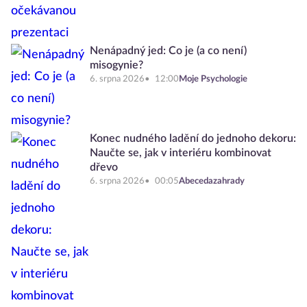
Nenápadný jed: Co je (a co není)
misogynie?
6. srpna 2026
12:00
Moje Psychologie
Konec nudného ladění do jednoho dekoru:
Naučte se, jak v interiéru kombinovat
dřevo
6. srpna 2026
00:05
Abecedazahrady