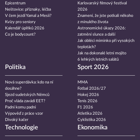
Epicentrum
Karlovarský filmový festival
Neštovice: příznaky, léčba
2026
V čem jezdí Yamal a Mesii?
Znamení, že jste potkali někoho
Kvízy pro seniory
z minulého života
Kalendář úplňků 2026
Astronomické úkazy 2026:
Co je bodycount?
zatmění slunce a další
Jak obléci miminko při vysokých
teplotách?
Jak na dokonalé letní mojito
6 lehkých letních salátů
Politika
Sport 2026
Nová superdávka: kdo na ní
MMA
dosáhne?
Fotbal 2026/27
Sjezd sudetských Němců
Hokej 2026
Proč vláda zavádí EET?
Tenis 2026
Padni komu padni
F1 2026
Výpověď z práce vzor
Atletika 2026
Divoký kačer
Cyklistika 2026
Technologie
Ekonomika