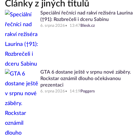
Články z jiných titulů
Speciální řečníci nad rakví režiséra Laurina
(†91): Rozbrečeli i dceru Sabinu
6. srpna 2026
13:47
Blesk.cz
GTA 6 dostane ještě v srpnu nové záběry.
Rockstar oznámil dlouho očekávanou
prezentaci
6. srpna 2026
14:19
Poggers