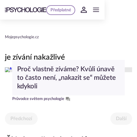
Předplatné
Mojepsychologie.cz
je zívání nakažlivé
Proč vlastně zíváme? Kvůli únavě
to často není, „nakazit se“ můžete
kdykoli
Průvodce světem psychologie
Předchozí
Další