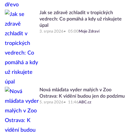
Jak se zdravě zchladit v tropických
vedrech: Co pomáhá a kdy už riskujete
úpal
3. srpna 2026
05:00
Moje Zdraví
Nová mláďata vyder malých v Zoo
Ostrava: K vidění budou jen do podzimu
5. srpna 2026
11:46
ABC.cz