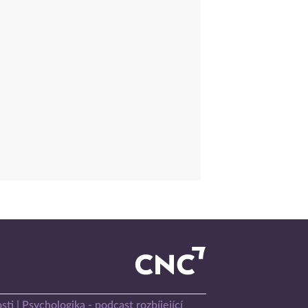
sti
Psychologika - podcast rozbíjející