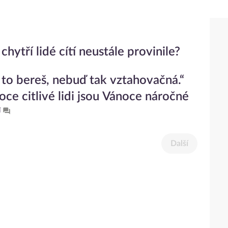
chytří lidé cítí neustále provinile?
 to bereš, nebuď tak vztahovačná.“
oce citlivé lidi jsou Vánoce náročné
í
Další