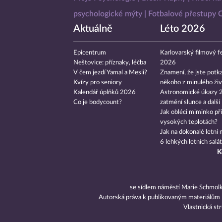
psychologické mýty
Fotbalové přestupy
Aktuálně
Léto 2026
Epicentrum
Karlovarský filmový fe
Neštovice: příznaky, léčba
2026
V čem jezdí Yamal a Mesii?
Znamení, že jste potka
Kvízy pro seniory
někoho z minulého živ
Kalendář úplňků 2026
Astronomické úkazy 
Co je bodycount?
zatmění slunce a další
Jak obléci miminko při
vysokých teplotách?
Jak na dokonalé letní 
6 lehkých letních salá
K
se sídlem náměstí Marie Schmol
Autorská práva k publikovaným materiálům
Vlastnická st