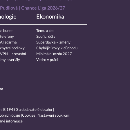
Pudilová
Chance Liga 2026/27
ologie
Ekonomika
a burze
Temu a clo
 telefony
Spořicí účty
 AI zdarma
Superdávka – změny
 chytré hodinky
Chybějící roky k důchodu
 VPN – srovnání
Minimální mzda 2027
ilmy a seriály
Vedro v práci
ra
n. B 19490 a dodavatelé obsahu
obních údajů
Cookies
Nastavení soukromí
ané informace