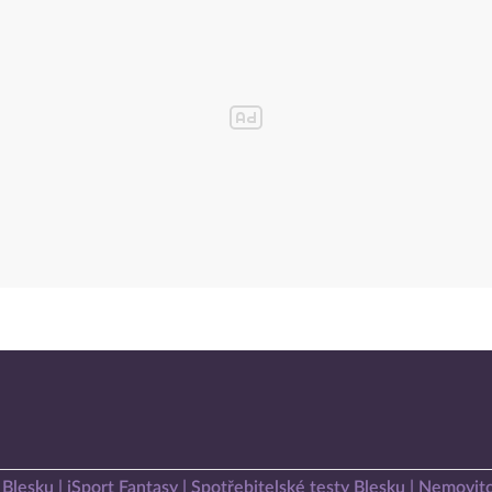
 Blesku
iSport Fantasy
Spotřebitelské testy Blesku
Nemovito