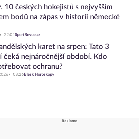
. 10 českých hokejistů s nejvyšším
m bodů na zápas v historii německé
22:04
SportRevue.cz
andělských karet na srpen: Tato 3
 čeká nejnáročnější období. Kdo
otřebovat ochranu?
 2026
08:26
Blesk Horoskopy