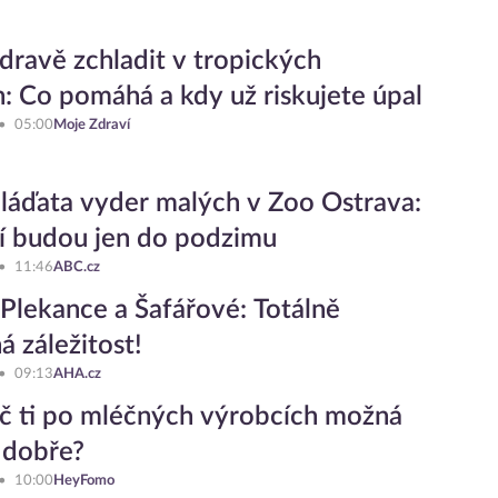
zdravě zchladit v tropických
: Co pomáhá a kdy už riskujete úpal
05:00
Moje Zdraví
áďata vyder malých v Zoo Ostrava:
í budou jen do podzimu
11:46
ABC.cz
 Plekance a Šafářové: Totálně
á záležitost!
09:13
AHA.cz
oč ti po mléčných výrobcích možná
 dobře?
10:00
HeyFomo