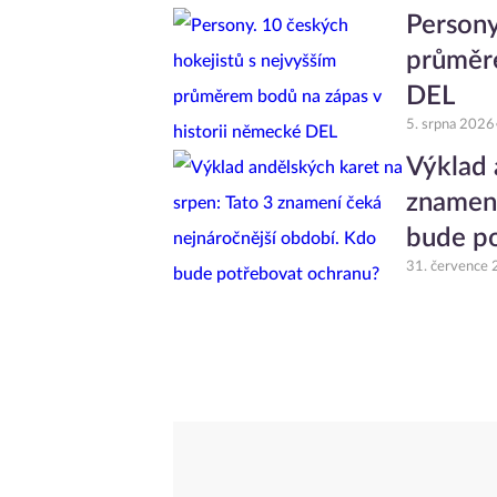
Persony
průměre
DEL
5. srpna 2026
Výklad 
znamení
bude p
31. července