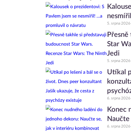
Kalouse
nesmířil
5. srpna 2026
Přesně 
Star Wa
Jedi
5. srpna 2026
Utíkal p
konzult
psychóz
6. srpna 2026
Konec n
Naučte 
6. srpna 2026