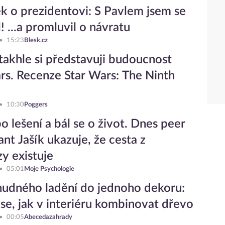
k o prezidentovi: S Pavlem jsem se
! ...a promluvil o návratu
15:23
Blesk.cz
takhle si představuji budoucnost
rs. Recenze Star Wars: The Ninth
10:30
Poggers
o lešení a bál se o život. Dnes peer
ant Jašík ukazuje, že cesta z
y existuje
05:01
Moje Psychologie
udného ladění do jednoho dekoru:
se, jak v interiéru kombinovat dřevo
00:05
Abecedazahrady