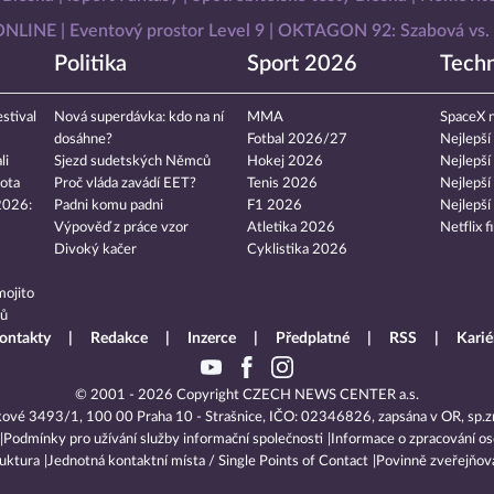
 ONLINE
Eventový prostor Level 9
OKTAGON 92: Szabová vs. 
Politika
Sport 2026
Techn
stival
Nová superdávka: kdo na ní
MMA
SpaceX n
dosáhne?
Fotbal 2026/27
Nejlepší
li
Sjezd sudetských Němců
Hokej 2026
Nejlepší
ota
Proč vláda zavádí EET?
Tenis 2026
Nejlepší
2026:
Padni komu padni
F1 2026
Nejlepší
Výpověď z práce vzor
Atletika 2026
Netflix f
Divoký kačer
Cyklistika 2026
mojito
tů
ontakty
Redakce
Inzerce
Předplatné
RSS
Karié
© 2001 - 2026 Copyright
CZECH NEWS CENTER a.s.
kové 3493/1, 100 00 Praha 10 - Strašnice, IČO: 02346826, zapsána v OR, sp.z
Podmínky pro užívání služby informační společnosti
Informace o zpracování os
ruktura
Jednotná kontaktní místa / Single Points of Contact
Povinně zveřejňov