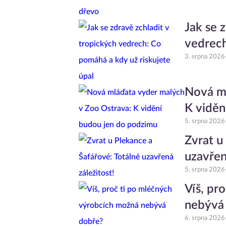
Jak se 
vedrech
3. srpna 2026
Nová ml
K viděn
5. srpna 2026
Zvrat u
uzavřen
5. srpna 2026
Víš, pr
nebývá
6. srpna 2026