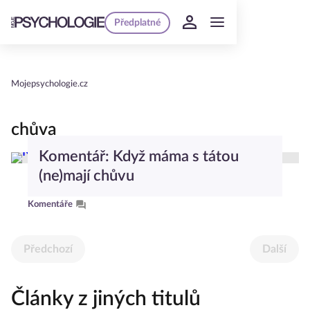
Předplatné
Mojepsychologie.cz
chůva
Komentář: Když máma s tátou
(ne)mají chůvu
Komentáře
Předchozí
Další
Články z jiných titulů