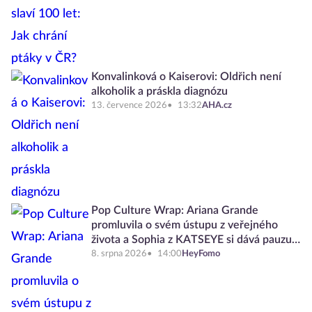
Konvalinková o Kaiserovi: Oldřich není
alkoholik a práskla diagnózu
13. července 2026
13:32
AHA.cz
Pop Culture Wrap: Ariana Grande
promluvila o svém ústupu z veřejného
života a Sophia z KATSEYE si dává pauzu
od skupiny
8. srpna 2026
14:00
HeyFomo