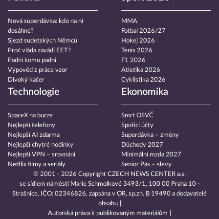
Nová superdávka: kdo na ní
MMA
dosáhne?
Fotbal 2026/27
Sjezd sudetských Němců
Hokej 2026
Proč vláda zavádí EET?
Tenis 2026
Padni komu padni
F1 2026
Výpověď z práce vzor
Atletika 2026
Divoký kačer
Cyklistika 2026
Technologie
Ekonomika
SpaceX na burze
Smrt OSVČ
Nejlepší telefony
Spořicí účty
Nejlepší AI zdarma
Superdávka – změny
Nejlepší chytré hodinky
Důchody 2027
Nejlepší VPN – srovnání
Minimální mzda 2027
Netflix filmy a seriály
Senior Pas – slevy
© 2001 - 2026 Copyright
CZECH NEWS CENTER a.s.
se sídlem náměstí Marie Schmolkové 3493/1, 100 00 Praha 10 -
Strašnice, IČO: 02346826, zapsána v OR, sp.zn. B 19490 a dodavatelé
obsahu
Autorská práva k publikovaným materiálům