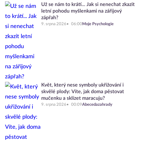
Už se nám to krátí... Jak si nenechat zkazit
letní pohodu myšlenkami na zářijový
zápřah?
9. srpna 2026
06:00
Moje Psychologie
Květ, který nese symboly ukřižování i
skvělé plody: Víte, jak doma pěstovat
mučenku a sklízet maracuju?
9. srpna 2026
00:09
Abecedazahrady