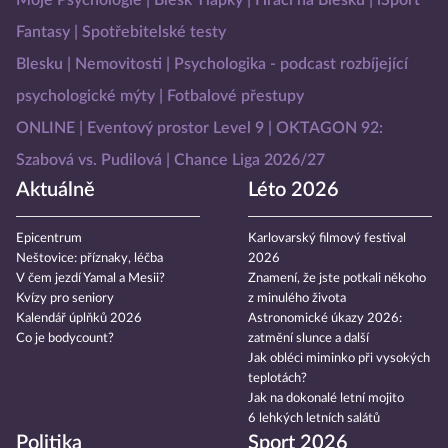
Moje Psychologie
Blesk Tlapky
Hráči na Blesku
iSport
Fantasy
Spotřebitelské testy
Blesku
Nemovitosti
Psychologika - podcast rozbíjející
psychologické mýty
Fotbalové přestupy
ONLINE
Eventový prostor Level 9
OKTAGON 92:
Szabová vs. Pudilová
Chance Liga 2026/27
Aktuálně
Léto 2026
Epicentrum
Karlovarský filmový festival
Neštovice: příznaky, léčba
2026
V čem jezdí Yamal a Mesii?
Znamení, že jste potkali někoho
Kvízy pro seniory
z minulého života
Kalendář úplňků 2026
Astronomické úkazy 2026:
Co je bodycount?
zatmění slunce a další
Jak obléci miminko při vysokých
teplotách?
Jak na dokonalé letní mojito
6 lehkých letních salátů
Politika
Sport 2026