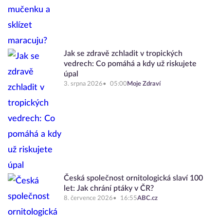
Jak se zdravě zchladit v tropických
vedrech: Co pomáhá a kdy už riskujete
úpal
3. srpna 2026
05:00
Moje Zdraví
Česká společnost ornitologická slaví 100
let: Jak chrání ptáky v ČR?
8. července 2026
16:55
ABC.cz