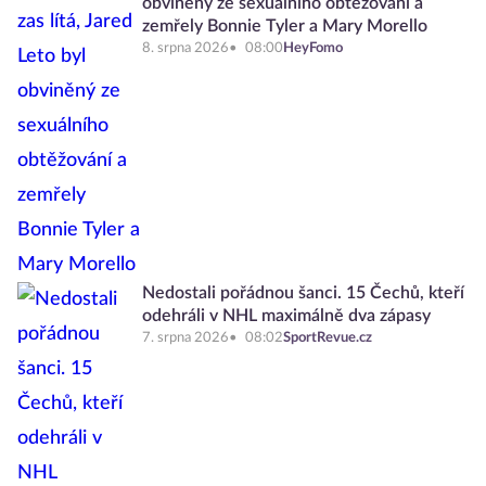
obviněný ze sexuálního obtěžování a
zemřely Bonnie Tyler a Mary Morello
8. srpna 2026
08:00
HeyFomo
Nedostali pořádnou šanci. 15 Čechů, kteří
odehráli v NHL maximálně dva zápasy
7. srpna 2026
08:02
SportRevue.cz