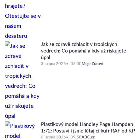
Jak se zdravě zchladit v tropických
vedrech: Co pomáhá a kdy už riskujete
úpal
3. srpna 2026
05:00
Moje Zdraví
Plastikový model Handley Page Hampden
1:72: Postavili jsme létající kufr RAF od KP
6. srpna 2026
09:58
ABC.cz