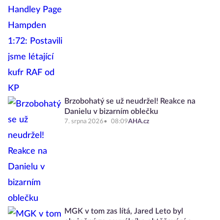
Brzobohatý se už neudržel! Reakce na
Danielu v bizarním oblečku
7. srpna 2026
08:09
AHA.cz
MGK v tom zas lítá, Jared Leto byl