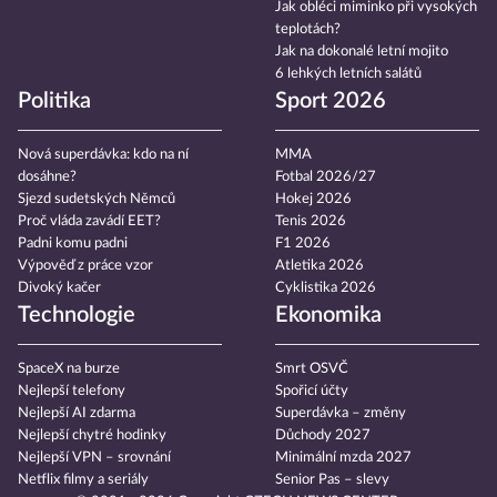
Jak obléci miminko při vysokých
teplotách?
Jak na dokonalé letní mojito
6 lehkých letních salátů
Politika
Sport 2026
Nová superdávka: kdo na ní
MMA
dosáhne?
Fotbal 2026/27
Sjezd sudetských Němců
Hokej 2026
Proč vláda zavádí EET?
Tenis 2026
Padni komu padni
F1 2026
Výpověď z práce vzor
Atletika 2026
Divoký kačer
Cyklistika 2026
Technologie
Ekonomika
SpaceX na burze
Smrt OSVČ
Nejlepší telefony
Spořicí účty
Nejlepší AI zdarma
Superdávka – změny
Nejlepší chytré hodinky
Důchody 2027
Nejlepší VPN – srovnání
Minimální mzda 2027
Netflix filmy a seriály
Senior Pas – slevy