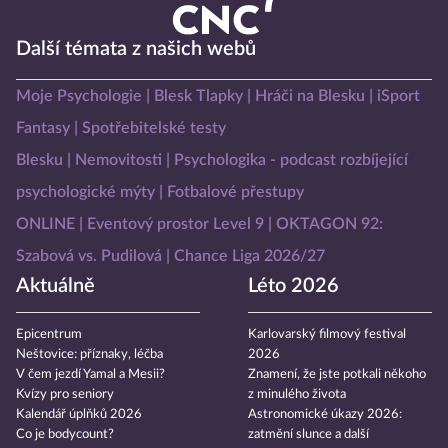
Další témata z našich webů
Moje Psychologie
Blesk Tlapky
Hráči na Blesku
iSport
Fantasy
Spotřebitelské testy
Blesku
Nemovitosti
Psychologika - podcast rozbíjející
psychologické mýty
Fotbalové přestupy
ONLINE
Eventový prostor Level 9
OKTAGON 92:
Szabová vs. Pudilová
Chance Liga 2026/27
Aktuálně
Léto 2026
Epicentrum
Karlovarský filmový festival
Neštovice: příznaky, léčba
2026
V čem jezdí Yamal a Mesii?
Znamení, že jste potkali někoho
Kvízy pro seniory
z minulého života
Kalendář úplňků 2026
Astronomické úkazy 2026:
Co je bodycount?
zatmění slunce a další