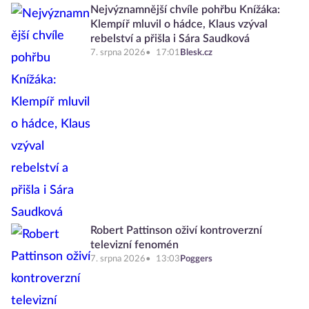
Nejvýznamnější chvíle pohřbu Knížáka:
Klempíř mluvil o hádce, Klaus vzýval
rebelství a přišla i Sára Saudková
7. srpna 2026
17:01
Blesk.cz
Robert Pattinson oživí kontroverzní
televizní fenomén
7. srpna 2026
13:03
Poggers