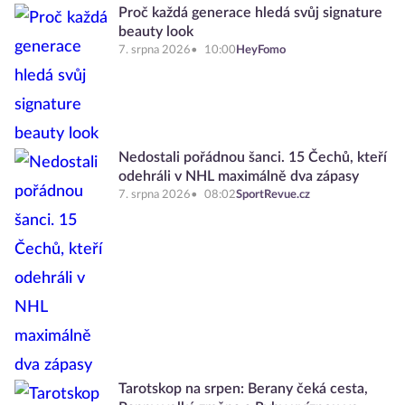
Proč každá generace hledá svůj signature
beauty look
7. srpna 2026
10:00
HeyFomo
Nedostali pořádnou šanci. 15 Čechů, kteří
odehráli v NHL maximálně dva zápasy
7. srpna 2026
08:02
SportRevue.cz
Tarotskop na srpen: Berany čeká cesta,