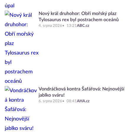
Nový král druhohor: Obří mořský plaz
Tylosaurus rex byl postrachem oceánů
4. srpna 2026
13:21
ABC.cz
Vondráčková kontra Šafářová: Nejnovější
jablko sváru!
6. srpna 2026
08:41
AHA.cz