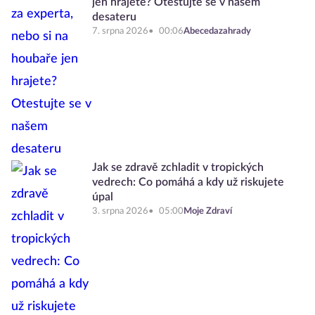
jen hrajete? Otestujte se v našem
desateru
7. srpna 2026
00:06
Abecedazahrady
Jak se zdravě zchladit v tropických
vedrech: Co pomáhá a kdy už riskujete
úpal
3. srpna 2026
05:00
Moje Zdraví