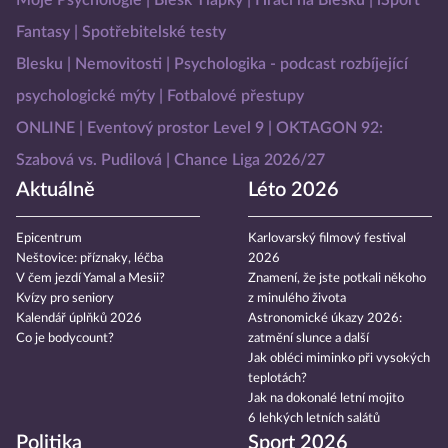
Moje Psychologie
Blesk Tlapky
Hráči na Blesku
iSport
Fantasy
Spotřebitelské testy
Blesku
Nemovitosti
Psychologika - podcast rozbíjející
psychologické mýty
Fotbalové přestupy
ONLINE
Eventový prostor Level 9
OKTAGON 92:
Szabová vs. Pudilová
Chance Liga 2026/27
Aktuálně
Léto 2026
Epicentrum
Karlovarský filmový festival
Neštovice: příznaky, léčba
2026
V čem jezdí Yamal a Mesii?
Znamení, že jste potkali někoho
Kvízy pro seniory
z minulého života
Kalendář úplňků 2026
Astronomické úkazy 2026:
Co je bodycount?
zatmění slunce a další
Jak obléci miminko při vysokých
teplotách?
Jak na dokonalé letní mojito
6 lehkých letních salátů
Politika
Sport 2026