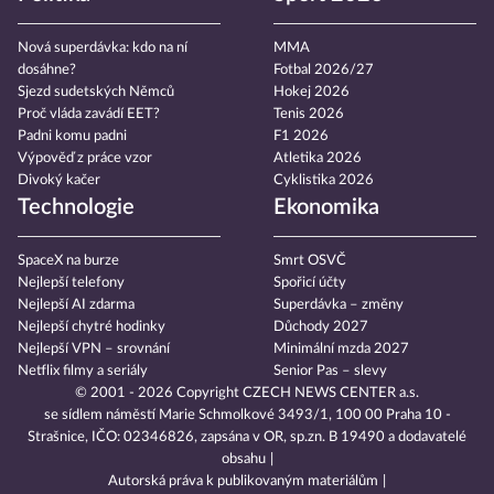
Nová superdávka: kdo na ní
MMA
dosáhne?
Fotbal 2026/27
Sjezd sudetských Němců
Hokej 2026
Proč vláda zavádí EET?
Tenis 2026
Padni komu padni
F1 2026
Výpověď z práce vzor
Atletika 2026
Divoký kačer
Cyklistika 2026
Technologie
Ekonomika
SpaceX na burze
Smrt OSVČ
Nejlepší telefony
Spořicí účty
Nejlepší AI zdarma
Superdávka – změny
Nejlepší chytré hodinky
Důchody 2027
Nejlepší VPN – srovnání
Minimální mzda 2027
Netflix filmy a seriály
Senior Pas – slevy
© 2001 - 2026 Copyright
CZECH NEWS CENTER a.s.
se sídlem náměstí Marie Schmolkové 3493/1, 100 00 Praha 10 -
Strašnice, IČO: 02346826, zapsána v OR, sp.zn. B 19490 a dodavatelé
obsahu
Autorská práva k publikovaným materiálům