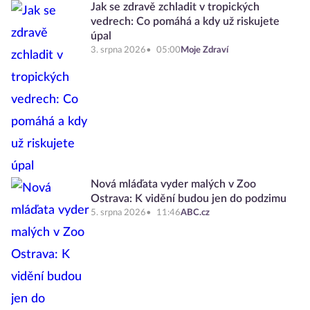
Jak se zdravě zchladit v tropických
vedrech: Co pomáhá a kdy už riskujete
úpal
3. srpna 2026
05:00
Moje Zdraví
Nová mláďata vyder malých v Zoo
Ostrava: K vidění budou jen do podzimu
5. srpna 2026
11:46
ABC.cz