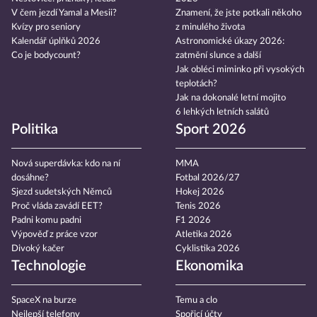
V čem jezdí Yamal a Mesii?
Znamení, že jste potkali někoho
Kvízy pro seniory
z minulého života
Kalendář úplňků 2026
Astronomické úkazy 2026:
Co je bodycount?
zatmění slunce a další
Jak obléci miminko při vysokých
teplotách?
Jak na dokonalé letní mojito
6 lehkých letních salátů
Politika
Sport 2026
Nová superdávka: kdo na ní
MMA
dosáhne?
Fotbal 2026/27
Sjezd sudetských Němců
Hokej 2026
Proč vláda zavádí EET?
Tenis 2026
Padni komu padni
F1 2026
Výpověď z práce vzor
Atletika 2026
Divoký kačer
Cyklistika 2026
Technologie
Ekonomika
SpaceX na burze
Temu a clo
Nejlepší telefony
Spořicí účty