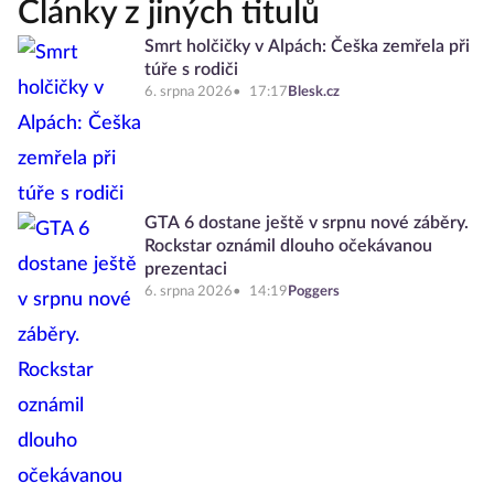
Články z jiných titulů
Smrt holčičky v Alpách: Češka zemřela při
túře s rodiči
6. srpna 2026
17:17
Blesk.cz
GTA 6 dostane ještě v srpnu nové záběry.
Rockstar oznámil dlouho očekávanou
prezentaci
6. srpna 2026
14:19
Poggers