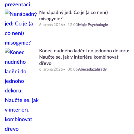
Nenápadný jed: Co je (a co není)
misogynie?
6. srpna 2026
12:00
Moje Psychologie
Konec nudného ladění do jednoho dekoru:
Naučte se, jak v interiéru kombinovat
dřevo
6. srpna 2026
00:05
Abecedazahrady