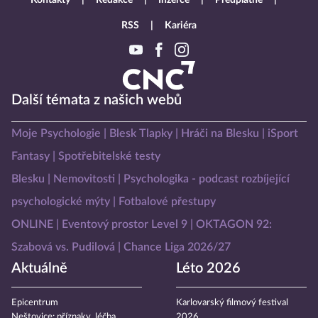
Kontakty
Redakce
Inzerce
Předplatné
RSS
Kariéra
Další témata z našich webů
Moje Psychologie
Blesk Tlapky
Hráči na Blesku
iSport
Fantasy
Spotřebitelské testy
Blesku
Nemovitosti
Psychologika - podcast rozbíjející
psychologické mýty
Fotbalové přestupy
ONLINE
Eventový prostor Level 9
OKTAGON 92:
Szabová vs. Pudilová
Chance Liga 2026/27
Aktuálně
Léto 2026
Epicentrum
Karlovarský filmový festival
Neštovice: příznaky, léčba
2026