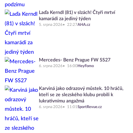
Laďa Kerndl (81) v slzách! Čtyři mrtví
kamarádi za jediný týden
5. srpna 2026
22:27
AHA.cz
Mercedes- Benz Prague FW SS27
6. srpna 2026
16:00
HeyFomo
Karviná jako odrazový můstek. 10 hráčů,
kteří se ze slezského klubu probili k
lukrativnímu angažmá
6. srpna 2026
11:01
SportRevue.cz