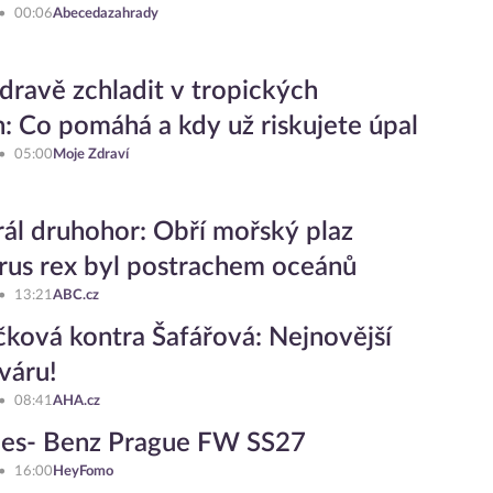
00:06
Abecedazahrady
zdravě zchladit v tropických
: Co pomáhá a kdy už riskujete úpal
05:00
Moje Zdraví
ál druhohor: Obří mořský plaz
rus rex byl postrachem oceánů
13:21
ABC.cz
ková kontra Šafářová: Nejnovější
sváru!
08:41
AHA.cz
es- Benz Prague FW SS27
16:00
HeyFomo