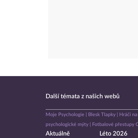
Další témata z našich webů
Moje Psychologie
Blesk Tlapky
Hráči na
psychologické mýty
Fotbalové přestupy
Aktuálně
Léto 2026