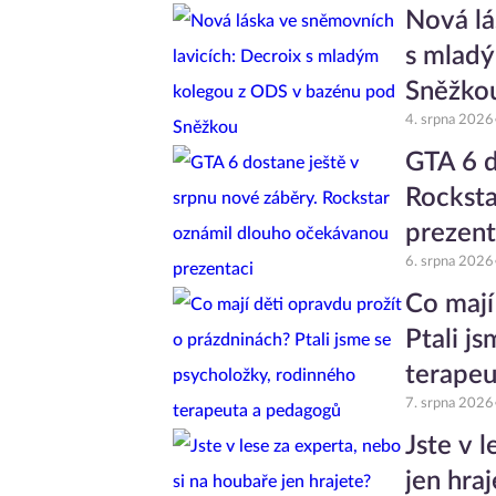
Nová lá
s mlad
Sněžko
4. srpna 2026
GTA 6 d
Rocksta
prezent
6. srpna 2026
Co mají
Ptali j
terapeu
7. srpna 2026
Jste v 
jen hra