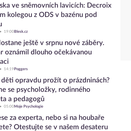
ska ve sněmovních lavicích: Decroix
ým kolegou z ODS v bazénu pod
u
19:00
Blesk.cz
ostane ještě v srpnu nové záběry.
r oznámil dlouho očekávanou
aci
14:19
Poggers
 děti opravdu prožít o prázdninách?
sme se psycholožky, rodinného
ta a pedagogů
05:00
Moje Psychologie
lese za experta, nebo si na houbaře
jete? Otestujte se v našem desateru