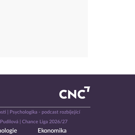
sti
Psychologika - podcast rozbíjející
Pudilová
Chance Liga 2026/27
ologie
Ekonomika