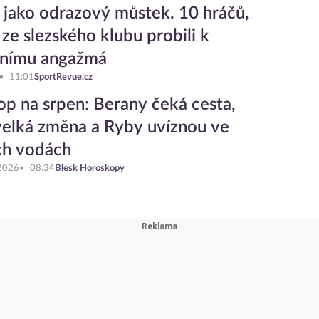
 jako odrazový můstek. 10 hráčů,
 ze slezského klubu probili k
vnímu angažmá
11:01
SportRevue.cz
op na srpen: Berany čeká cesta,
elká změna a Ryby uvíznou ve
ch vodách
 2026
08:34
Blesk Horoskopy