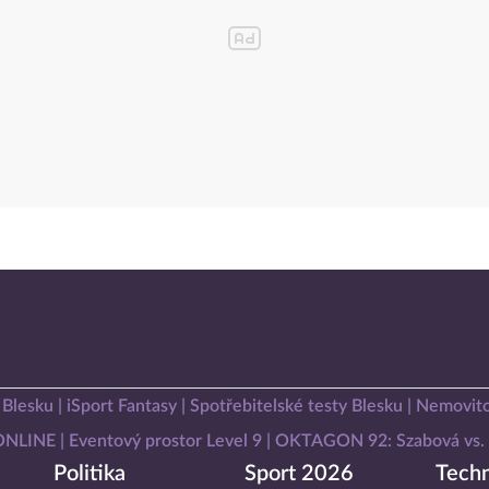
 Blesku
iSport Fantasy
Spotřebitelské testy Blesku
Nemovito
 ONLINE
Eventový prostor Level 9
OKTAGON 92: Szabová vs. 
Politika
Sport 2026
Techn