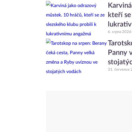
Karviná
kteří se
lukrati
6. srpna 2026
Tarotsk
Panny v
stojatý
31. července