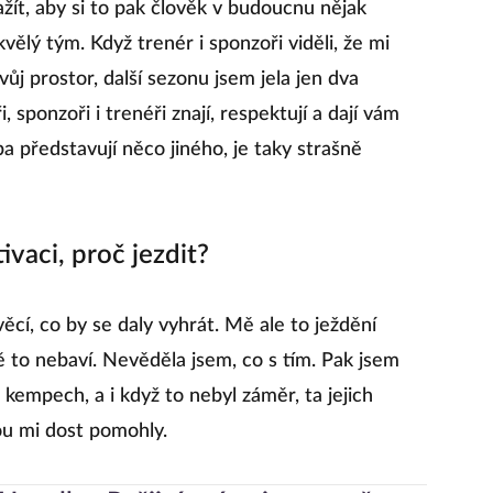
zažít, aby si to pak člověk v budoucnu nějak
ělý tým. Když trenér i sponzoři viděli, že mi
vůj prostor, další sezonu jsem jela jen dva
, sponzoři i trenéři znají, respektují a dají vám
ba představují něco jiného, je taky strašně
ivaci, proč jezdit?
věcí, co by se daly vyhrát. Mě ale to ježdění
ě to nebaví. Nevěděla jsem, co s tím. Pak jsem
kempech, a i když to nebyl záměr, ta jejich
ou mi dost pomohly.