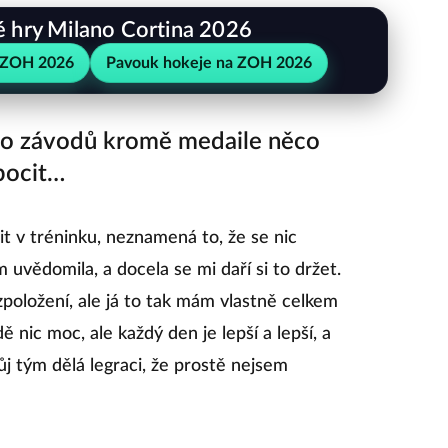
é hry Milano Cortina 2026
 ZOH 2026
Pavouk hokeje na ZOH 2026
hto závodů kromě medaile něco
 pocit…
t v tréninku, neznamená to, že se nic
 uvědomila, a docela se mi daří si to držet.
položení, ale já to tak mám vlastně celkem
ě nic moc, ale každý den je lepší a lepší, a
ůj tým dělá legraci, že prostě nejsem