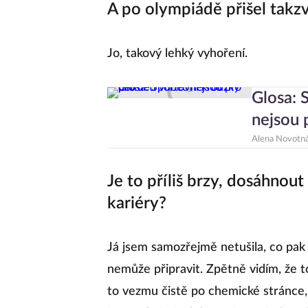
A po olympiádě přišel tak
Jo, takový lehký vyhoření.
Glosa: 
nejsou 
Alena Novotn
Je to příliš brzy, dosáhnou
kariéry?
Já jsem samozřejmě netušila, co pak p
nemůže připravit. Zpětně vidím, že t
to vezmu čistě po chemické stránce