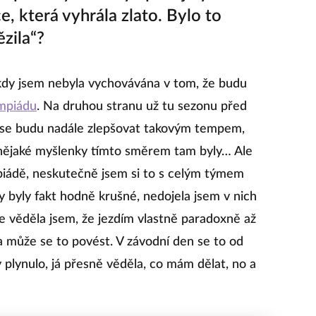
e, která vyhrála zlato. Bylo to
ězila“?
ikdy jsem nebyla vychovávána v tom, že budu
mpiádu
. Na druhou stranu už tu sezonu před
d se budu nadále zlepšovat takovým tempem,
, nějaké myšlenky tímto směrem tam byly… Ale
mpiádě, neskutečně jsem si to s celým týmem
ny byly fakt hodně krušné, nedojela jsem v nich
le věděla jsem, že jezdím vlastně paradoxně až
 a může se to povést. V závodní den se to od
ky plynulo, já přesně věděla, co mám dělat, no a