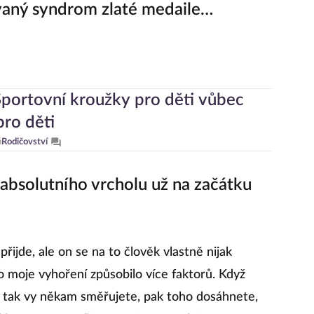
zvaný syndrom zlaté medaile…
Sportovní kroužky pro děti vůbec
pro děti
á
Rodičovství
t absolutního vrcholu už na začátku
řijde, ale on se na to člověk vlastně nijak
o moje vyhoření způsobilo více faktorů. Když
, tak vy někam směřujete, pak toho dosáhnete,