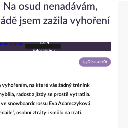
 Na osud nenadávám,
ádě jsem zažila vyhoření
4
Fotogalerie
Diskuze (
0
)
 vyhořením, na které vás žádný trénink
yběla, radost z jízdy se prostě vytratila.
a ve snowboardcrossu Eva Adamczyková
ile“, osobní ztráty i smůlu na trati.