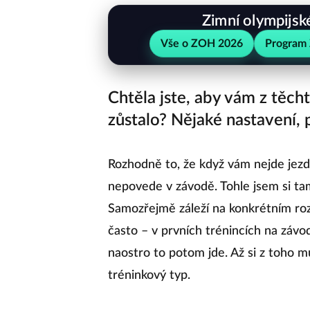
Zimní olympijsk
Vše o ZOH 2026
Program
Chtěla jste, aby vám z těc
zůstalo? Nějaké nastavení,
Rozhodně to, že když vám nejde jezdi
nepovede v závodě. Tohle jsem si tam
Samozřejmě záleží na konkrétním roz
často – v prvních trénincích na závod
naostro to potom jde. Až si z toho m
tréninkový typ.