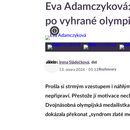
Eva Adamczyková:
po vyhrané olympi
,
Irena Sládečková
dst
·
Rozhovory
13. února 2026
05:12
Prošla si strmým vzestupem i náhlým
nepřipraví. Přestože jí motivace nech
Dvojnásobná olympijská medailistk
dokázala překonat „syndrom zlaté meda