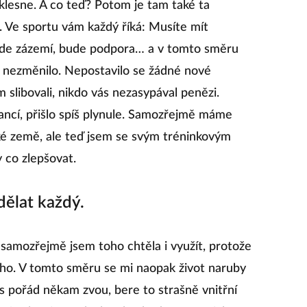
klesne. A co teď? Potom je tam také ta
. Ve sportu vám každý říká: Musíte mít
ude zázemí, bude podpora… a v tomto směru
y nezměnilo. Nepostavilo se žádné nové
slibovali, nikdo vás nezasypával penězi.
ancí, přišlo spíš plynule. Samozřejmě máme
ské země, ale teď jsem se svým tréninkovým
 co zlepšovat.
dělat každý.
, samozřejmě jsem toho chtěla i využít, protože
uho. V tomto směru se mi naopak život naruby
ás pořád někam zvou, bere to strašně vnitřní