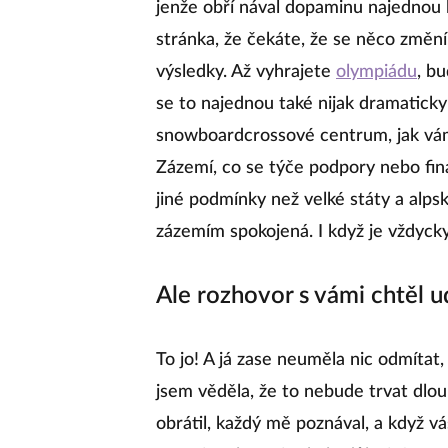
jenže obří nával dopaminu najednou 
stránka, že čekáte, že se něco změní
výsledky. Až vyhrajete
olympiádu
, b
se to najednou také nijak dramatick
snowboardcrossové centrum, jak vám 
Zázemí, co se týče podpory nebo fin
jiné podmínky než velké státy a alp
zázemím spokojená. I když je vždycky
Ale rozhovor s vámi chtěl u
To jo! A já zase neuměla nic odmítat
jsem věděla, že to nebude trvat dlo
obrátil, každý mě poznával, a když v