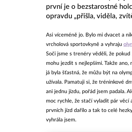
první je o bezstarostné holc
opravdu „přišla, viděla, zvít
Asi víceméně jo. Bylo mi dvacet a n
vrcholová sportovkyně a vyhraju
oly
Soči jsme s trenéry věděli, že poku
mohu jezdit s nejlepšími. Takže ano
já byla šťastná, že můžu být na oly
užívala. Pamatuji si, že tréninkové d
ani jednu jízdu, pořád jsem padala. A
moc rychle, že stačí vyladit pár věcí
prvních jízd dařilo a tak to celé hez
vyhrála jsem.