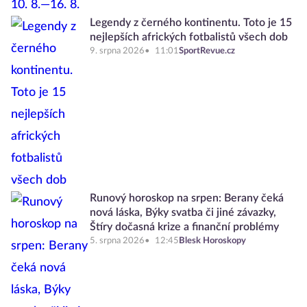
Legendy z černého kontinentu. Toto je 15
nejlepších afrických fotbalistů všech dob
9. srpna 2026
11:01
SportRevue.cz
Runový horoskop na srpen: Berany čeká
nová láska, Býky svatba či jiné závazky,
Štíry dočasná krize a finanční problémy
5. srpna 2026
12:45
Blesk Horoskopy