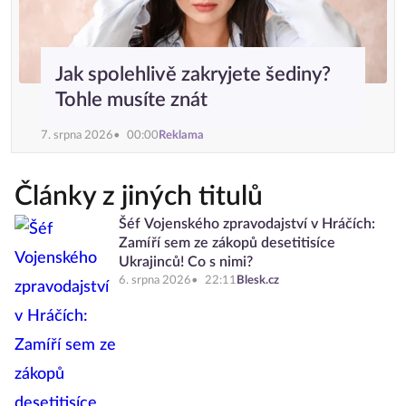
Jak spolehlivě zakryjete šediny?
Tohle musíte znát
7. srpna 2026
00:00
Reklama
Články z jiných titulů
Šéf Vojenského zpravodajství v Hráčích:
Zamíří sem ze zákopů desetitisíce
Ukrajinců! Co s nimi?
6. srpna 2026
22:11
Blesk.cz