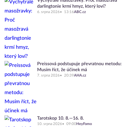
Vychytralé masožravky: Proč masožravá
darlingtonie krmí hmyz, který loví?
6. srpna 2026
13:16
ABC.cz
Preissová podstupuje převratnou metodu:
Musím říct, že účinek má
7. srpna 2026
20:39
AHA.cz
Tarotskop 10. 8.—16. 8.
10. srpna 2026
09:00
HeyFomo