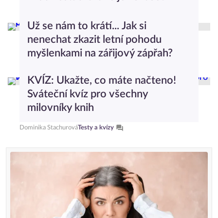
Adam Táborský
Společnost
Už se nám to krátí... Jak si
nenechat zkazit letní pohodu
myšlenkami na zářijový zápřah?
Barbora Šťastná
Cestování
KVÍZ: Ukažte, co máte načteno!
Sváteční kvíz pro všechny
milovníky knih
Dominika Stachurová
Testy a kvízy