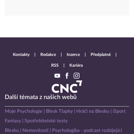
Kontakty
Redakce
Inzerce
Předplatné
RSS
Kariéra
Další témata z našich webů
Moje Psychologie
Blesk Tlapky
Hráči na Blesku
iSport
Fantasy
Spotřebitelské testy
Blesku
Nemovitosti
Psychologika - podcast rozbíjející