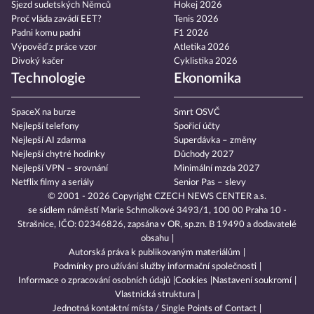
Sjezd sudetských Němců
Hokej 2026
Proč vláda zavádí EET?
Tenis 2026
Padni komu padni
F1 2026
Výpověď z práce vzor
Atletika 2026
Divoký kačer
Cyklistika 2026
Technologie
Ekonomika
SpaceX na burze
Smrt OSVČ
Nejlepší telefony
Spořicí účty
Nejlepší AI zdarma
Superdávka – změny
Nejlepší chytré hodinky
Důchody 2027
Nejlepší VPN – srovnání
Minimální mzda 2027
Netflix filmy a seriály
Senior Pas – slevy
© 2001 - 2026 Copyright
CZECH NEWS CENTER a.s.
se sídlem náměstí Marie Schmolkové 3493/1, 100 00 Praha 10 -
Strašnice, IČO: 02346826, zapsána v OR, sp.zn. B 19490 a dodavatelé
obsahu
Autorská práva k publikovaným materiálům
Podmínky pro užívání služby informační společnosti
Informace o zpracování osobních údajů
Cookies
Nastavení soukromí
Vlastnická struktura
Jednotná kontaktní místa / Single Points of Contact