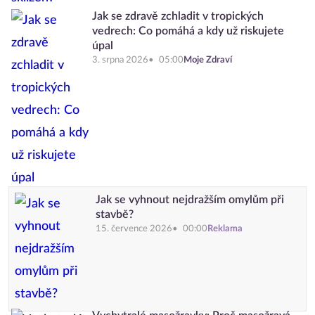
Jak se zdravě zchladit v tropických
vedrech: Co pomáhá a kdy už riskujete
úpal
3. srpna 2026
05:00
Moje Zdraví
Jak se vyhnout nejdražším omylům při
stavbě?
15. července 2026
00:00
Reklama