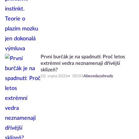
První burčák je na spadnutí: Proč letos
extrémní vedra neznamenají dřívější
sklizeň?
10. srpna 2026
00:03
Abecedazahrady