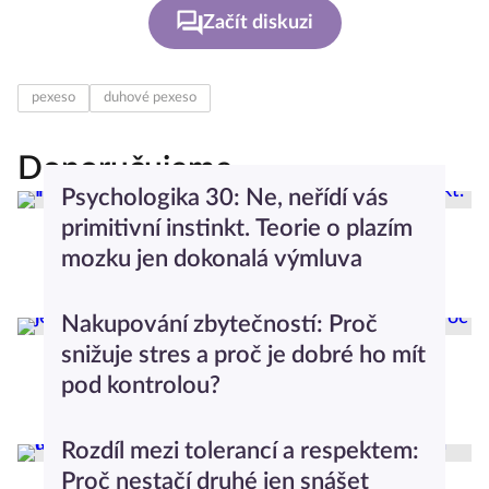
Začít diskuzi
pexeso
duhové pexeso
Doporučujeme
Psychologika 30: Ne, neřídí vás
primitivní instinkt. Teorie o plazím
mozku jen dokonalá výmluva
Dominika Stachurová
Psychologika
Nakupování zbytečností: Proč
snižuje stres a proč je dobré ho mít
pod kontrolou?
Iveta Mazáčová
Seberozvoj
Rozdíl mezi tolerancí a respektem:
Proč nestačí druhé jen snášet