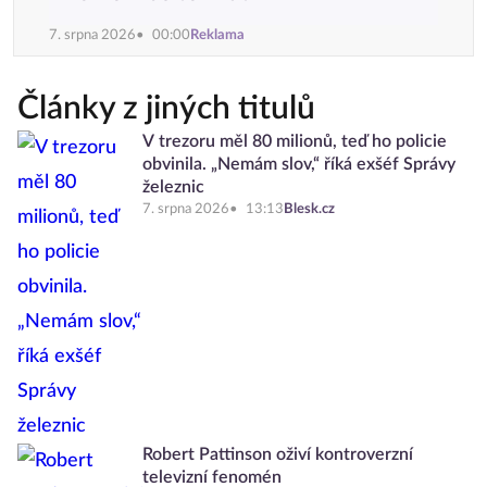
7. srpna 2026
00:00
Reklama
Články z jiných titulů
V trezoru měl 80 milionů, teď ho policie
obvinila. „Nemám slov,“ říká exšéf Správy
železnic
7. srpna 2026
13:13
Blesk.cz
Robert Pattinson oživí kontroverzní
televizní fenomén