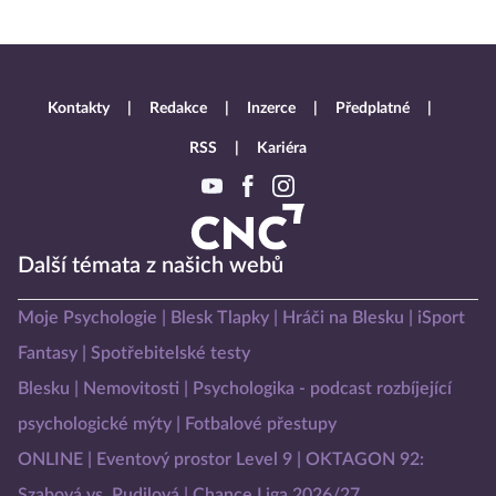
Kontakty
Redakce
Inzerce
Předplatné
RSS
Kariéra
Další témata z našich webů
Moje Psychologie
Blesk Tlapky
Hráči na Blesku
iSport
Fantasy
Spotřebitelské testy
Blesku
Nemovitosti
Psychologika - podcast rozbíjející
psychologické mýty
Fotbalové přestupy
ONLINE
Eventový prostor Level 9
OKTAGON 92:
Szabová vs. Pudilová
Chance Liga 2026/27