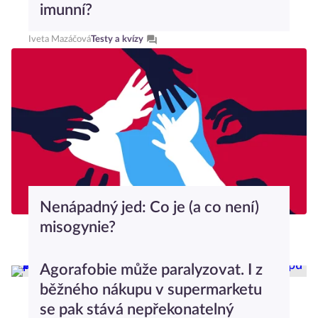
imunní?
Iveta Mazáčová
Testy a kvízy
Nenápadný jed: Co je (a co není)
misogynie?
Anna Nováková
Psychologický slovníček
Agorafobie může paralyzovat. I z
běžného nákupu v supermarketu
se pak stává nepřekonatelný