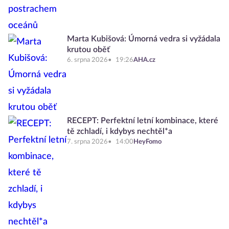
Marta Kubišová: Úmorná vedra si vyžádala
krutou oběť
6. srpna 2026
19:26
AHA.cz
RECEPT: Perfektní letní kombinace, které
tě zchladí, i kdybys nechtěl*a
7. srpna 2026
14:00
HeyFomo