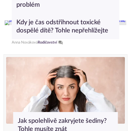
problém
Markéta Grosmanová
Průvodce světem psychologie
Kdy je čas odstřihnout toxické
dospělé dítě? Tohle nepřehlížejte
Anna Nováková
Rodičovství
Jak spolehlivě zakryjete šediny?
Tohle musíte znát