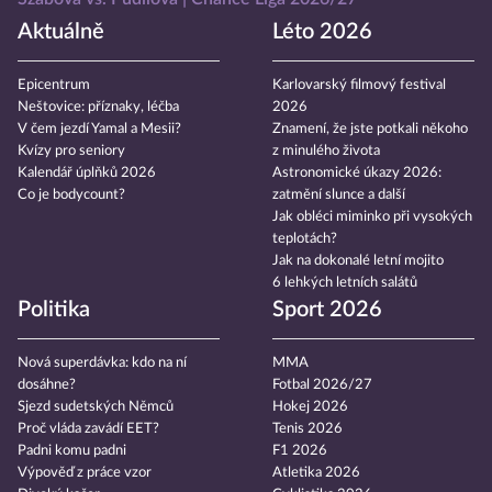
Aktuálně
Léto 2026
Epicentrum
Karlovarský filmový festival
Neštovice: příznaky, léčba
2026
V čem jezdí Yamal a Mesii?
Znamení, že jste potkali někoho
Kvízy pro seniory
z minulého života
Kalendář úplňků 2026
Astronomické úkazy 2026:
Co je bodycount?
zatmění slunce a další
Jak obléci miminko při vysokých
teplotách?
Jak na dokonalé letní mojito
6 lehkých letních salátů
Politika
Sport 2026
Nová superdávka: kdo na ní
MMA
dosáhne?
Fotbal 2026/27
Sjezd sudetských Němců
Hokej 2026
Proč vláda zavádí EET?
Tenis 2026
Padni komu padni
F1 2026
Výpověď z práce vzor
Atletika 2026