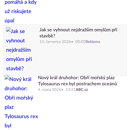
Jak se vyhnout nejdražším omylům při
stavbě?
15. července 2026
00:00
Reklama
Nový král druhohor: Obří mořský plaz
Tylosaurus rex byl postrachem oceánů
4. srpna 2026
13:21
ABC.cz