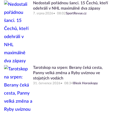
Nedostali pořádnou šanci. 15 Čechů, kteří
odehráli v NHL maximálně dva zápasy
7. srpna 2026
08:02
SportRevue.cz
Tarotskop na srpen: Berany čeká cesta,
Panny velká změna a Ryby uvíznou ve
stojatých vodách
31. července 2026
08:34
Blesk Horoskopy