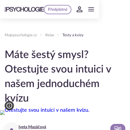
Předplatné
Mojepsychologie.cz
Relax
Testy a kvízy
Máte šestý smysl?
Otestujte svou intuici v
našem jednoduchém
kvízu
Iveta Mazáčová
0