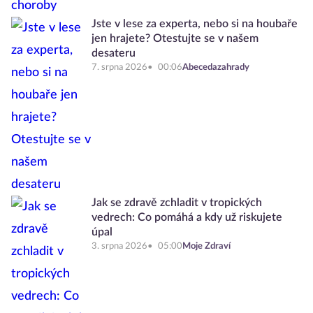
Jste v lese za experta, nebo si na houbaře
jen hrajete? Otestujte se v našem
desateru
7. srpna 2026
00:06
Abecedazahrady
Jak se zdravě zchladit v tropických
vedrech: Co pomáhá a kdy už riskujete
úpal
3. srpna 2026
05:00
Moje Zdraví