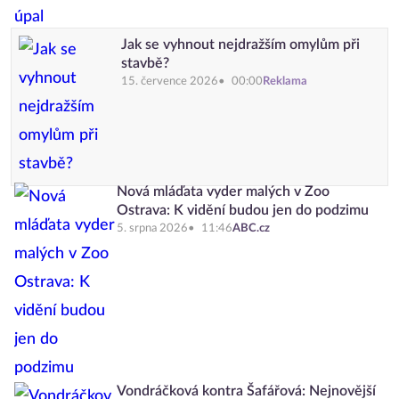
Jak se vyhnout nejdražším omylům při
stavbě?
15. července 2026
00:00
Reklama
Nová mláďata vyder malých v Zoo
Ostrava: K vidění budou jen do podzimu
5. srpna 2026
11:46
ABC.cz
Vondráčková kontra Šafářová: Nejnovější