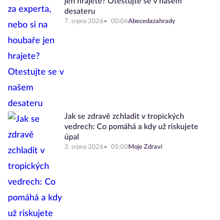
jen hrajete? Otestujte se v našem
desateru
7. srpna 2026
00:06
Abecedazahrady
Jak se zdravě zchladit v tropických
vedrech: Co pomáhá a kdy už riskujete
úpal
3. srpna 2026
05:00
Moje Zdraví