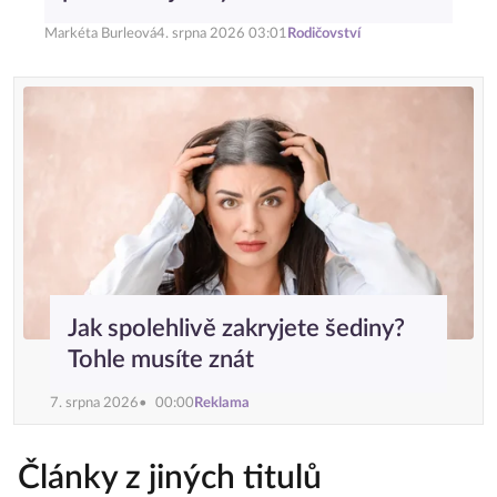
Markéta Burleová
4. srpna 2026 03:01
Rodičovství
Jak spolehlivě zakryjete šediny?
Tohle musíte znát
7. srpna 2026
00:00
Reklama
Články z jiných titulů