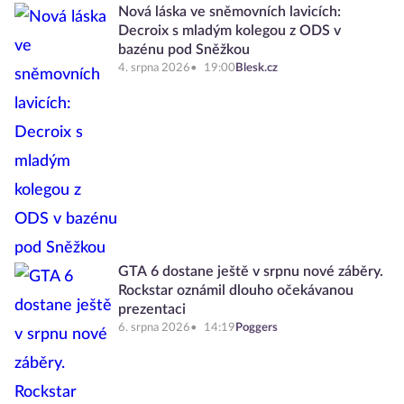
Nová láska ve sněmovních lavicích:
Decroix s mladým kolegou z ODS v
bazénu pod Sněžkou
4. srpna 2026
19:00
Blesk.cz
GTA 6 dostane ještě v srpnu nové záběry.
Rockstar oznámil dlouho očekávanou
prezentaci
6. srpna 2026
14:19
Poggers