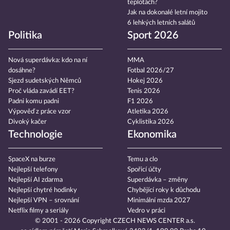
teplotách?
Jak na dokonalé letní mojito
6 lehkých letních salátů
Politika
Sport 2026
Nová superdávka: kdo na ní
MMA
dosáhne?
Fotbal 2026/27
Sjezd sudetských Němců
Hokej 2026
Proč vláda zavádí EET?
Tenis 2026
Padni komu padni
F1 2026
Výpověď z práce vzor
Atletika 2026
Divoký kačer
Cyklistika 2026
Technologie
Ekonomika
SpaceX na burze
Temu a clo
Nejlepší telefony
Spořicí účty
Nejlepší AI zdarma
Superdávka – změny
Nejlepší chytré hodinky
Chybějící roky k důchodu
Nejlepší VPN – srovnání
Minimální mzda 2027
Netflix filmy a seriály
Vedro v práci
© 2001 - 2026 Copyright
CZECH NEWS CENTER a.s.