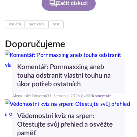
Začít diskuzi
kariéra
motivace
test
Doporučujeme
Komentář: Pornmaxxing aneb
touha odstranit vlastní touhu na
úkor potřeb ostatních
Alena Julie Novotná
31. července 2026 04:00
Komentáře
Vědomostní kvíz na srpen:
Otestujte svůj přehled a osvěžte
paměť