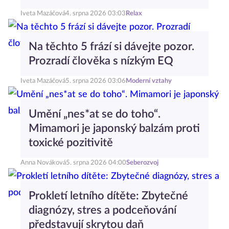
Iveta Mazáčová
4. srpna 2026 03:03
Relax
Na těchto 5 frází si dávejte pozor.
Prozradí člověka s nízkým EQ
Iveta Mazáčová
5. srpna 2026 03:06
Moderní vztahy
Umění „nes*at se do toho“.
Mimamori je japonský balzám proti
toxické pozitivitě
Anna Nováková
5. srpna 2026 04:00
Seberozvoj
Prokletí letního dítěte: Zbytečné
diagnózy, stres a podceňování
představují skrytou daň