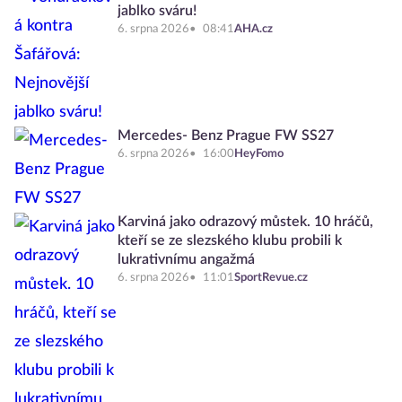
jablko sváru!
6. srpna 2026
08:41
AHA.cz
Mercedes- Benz Prague FW SS27
6. srpna 2026
16:00
HeyFomo
Karviná jako odrazový můstek. 10 hráčů,
kteří se ze slezského klubu probili k
lukrativnímu angažmá
6. srpna 2026
11:01
SportRevue.cz