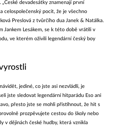
a. „České devadesátky znamenají první
a celospolečenský pocit, že je všechno
ýčková Preslová z tvůrčího dua Janek & Natálka.
m Jankem Lesákem, se k této době vrátili v
du, ve kterém oživili legendární český boy
yrostli
ávidět, jediné, co jste asi nezvládli, je
eli jste sledovat legendární hitparádu Eso ani
o, přesto jste se mohli přistihnout, že hit s
rovolně prozpěvujete cestou do školy nebo
ly v dějinách české hudby, která vznikla