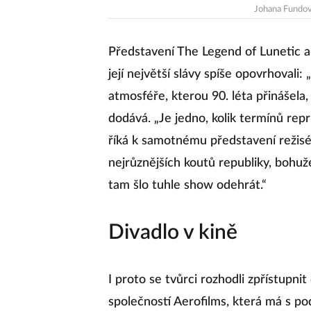
Johana Fundo
Představení The Legend of Lunetic ale
její největší slávy spíše opovrhovali
atmosféře, kterou 90. léta přinášela,
dodává. „Je jedno, kolik termínů rep
říká k samotnému představení režisé
nejrůznějších koutů republiky, bohuž
tam šlo tuhle show odehrát.“
Divadlo v kině
I proto se tvůrci rozhodli zpřístupnit
společností Aerofilms, která má s 