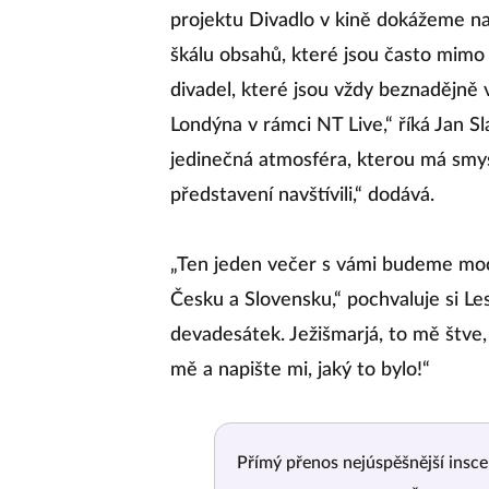
projektu Divadlo v kině dokážeme n
škálu obsahů, které jsou často mimo j
divadel, které jsou vždy beznadějně
Londýna v rámci NT Live,“ říká Jan Sl
jedinečná atmosféra, kterou má smysl z
představení navštívili,“ dodává.
„Ten jeden večer s vámi budeme moc
Česku a Slovensku,“ pochvaluje si Le
devadesátek. Ježišmarjá, to mě štve
mě a napište mi, jaký to bylo!“
Přímý přenos nejúspěšnější ins