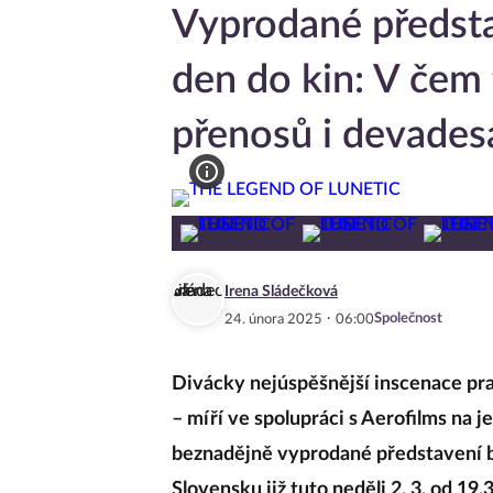
Vyprodané předsta
den do kin: V čem 
přenosů i devades
Irena Sládečková
·
Společnost
24. února 2025
06:00
Divácky nejúspěšnější inscenace pr
– míří ve spolupráci s Aerofilms na je
beznadějně vyprodané představení bu
Slovensku již tuto neděli 2. 3. od 19