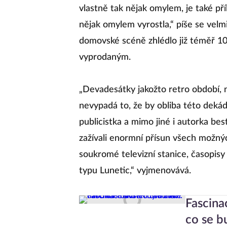
vlastně tak nějak omylem, je také p
nějak omylem vyrostla,“ píše se velm
domovské scéně zhlédlo již téměř 10 
vyprodaným.
„Devadesátky jakožto retro období, n
nevypadá to, že by obliba této dekád
publicistka a mimo jiné i autorka b
zažívali enormní přísun všech možný
soukromé televizní stanice, časopisy 
typu Lunetic,“ vyjmenovává.
Fascina
co se b