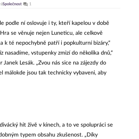
vá
Společnost
1
 podle ní oslovuje i ty, kteří kapelou v době
: „Hra se věnuje nejen Luneticu, ale celkově
 a k té nepochybně patří i popkulturní bizáry,“
ríz nasadíme, vstupenky zmizí do několika dnů,“
r Janek Lesák. „Zvou nás sice na zájezdy do
el málokde jsou tak technicky vybaveni, aby
 divácký hit živě v kinech, a to ve spolupráci se
podobným typem obsahu zkušenost. „Díky