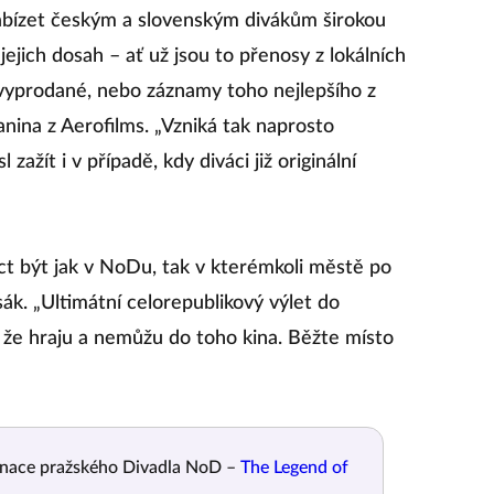
abízet českým a slovenským divákům širokou
ejich dosah – ať už jsou to přenosy z lokálních
 vyprodané, nebo záznamy toho nejlepšího z
anina z Aerofilms. „Vzniká tak naprosto
ažít i v případě, kdy diváci již originální
t být jak v NoDu, tak v kterémkoli městě po
sák. „Ultimátní celorepublikový výlet do
, že hraju a nemůžu do toho kina. Běžte místo
cenace pražského Divadla NoD –
The Legend of