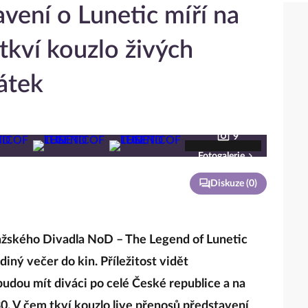
vení o Lunetic míří na
tkví kouzlo živých
átek
9
Fotogalerie
Diskuze (
0
)
ažského Divadla NoD – The Legend of Lunetic
diný večer do kin. Příležitost vidět
dou mít diváci po celé České republice a na
.30. V čem tkví kouzlo live přenosů představení