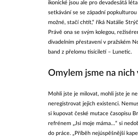
ikonické jsou ale pro devadesátá lét
setkávání se se západní popkulturou 
možné, stačí chtít,“ říká Natálie Str
Právě ona se svým kolegou, režisére
divadelním přestavení v pražském No
band z přelomu tisíciletí – Lunetic.
Omylem jsme na nich v
Mohli jste je milovat, mohli jste je nen
neregistrovat jejich existenci. Nemus
si kupovat české mutace časopisu Brav
refrénem „Jsi moje máma…“ si nedob
do práce. „Příběh nejúspěšnější kape