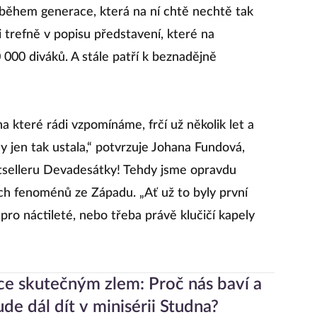
říběhem generace, která na ní chtě nechtě tak
i trefně v popisu představení, které na
000 diváků. A stále patří k beznadějně
a které rádi vzpomínáme, frčí už několik let a
y jen tak ustala,“ potvrzuje Johana Fundová,
estselleru Devadesátky! Tehdy jsme opravdu
ch fenoménů ze Západu. „Ať už to byly první
pro náctileté, nebo třeba právě klučičí kapely
ce skutečným zlem: Proč nás baví a
ude dál dít v minisérii Studna?