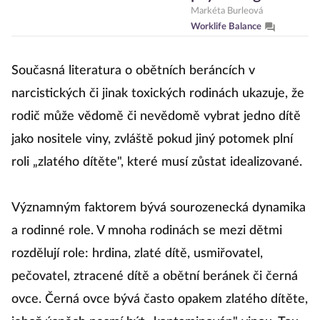
nutnost: Proč
Markéta Burleová
Worklife Balance
mozek potřebuje
pauzu
Současná literatura o obětních beráncích v
narcistických či jinak toxických rodinách ukazuje, že
rodič může vědomě či nevědomě vybrat jedno dítě
jako nositele viny, zvláště pokud jiný potomek plní
roli „zlatého dítěte", které musí zůstat idealizované.
Významným faktorem bývá sourozenecká dynamika
a rodinné role. V mnoha rodinách se mezi dětmi
rozdělují role: hrdina, zlaté dítě, usmiřovatel,
pečovatel, ztracené dítě a obětní beránek či černá
ovce. Černá ovce bývá často opakem zlatého dítěte,