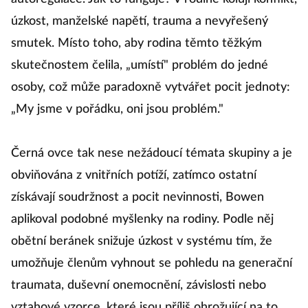
úzkost, manželské napětí, trauma a nevyřešený
smutek. Místo toho, aby rodina těmto těžkým
skutečnostem čelila, „umístí" problém do jedné
osoby, což může paradoxně vytvářet pocit jednoty:
„My jsme v pořádku, oni jsou problém."
Černá ovce tak nese nežádoucí témata skupiny a je
obviňována z vnitřních potíží, zatímco ostatní
získávají soudržnost a pocit nevinnosti, Bowen
aplikoval podobné myšlenky na rodiny. Podle něj
obětní beránek snižuje úzkost v systému tím, že
umožňuje členům vyhnout se pohledu na generační
traumata, duševní onemocnění, závislosti nebo
vztahové vzorce, které jsou příliš ohrožující na to,