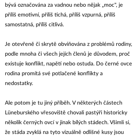
bývá označována za vadnou nebo nějak „moc", je
příliš emotivní, příliš tichá, příliš vzpurná, příliš
samostatná, příliš citlivá.
Je otevřeně či skrytě obviňována z problémů rodiny,
podle mnoha či všech jejích členů je důvodem, proč
existuje konflikt, napětí nebo ostuda. Do černé ovce
rodina promítá své potlačené konflikty a
nedostatky.
Ale potom je tu jiný příběh. V některých částech
Lüneburského vřesoviště chovali pastýři historicky
několik černých ovcí v jinak bílých stádech. Všimli si,
že stáda zvyklá na tyto vizuálně odlišné kusy jsou