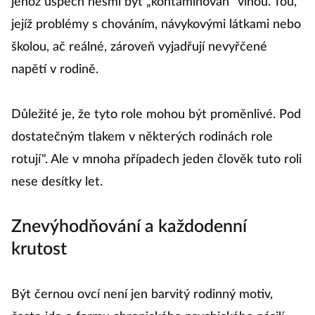
jehož úspěch nesmí být „kontaminován" vinou. Tou,
jejíž problémy s chováním, návykovými látkami nebo
školou, ač reálné, zároveň vyjadřují nevyřčené
napětí v rodině.
Důležité je, že tyto role mohou být proměnlivé. Pod
dostatečným tlakem v některých rodinách role
rotují". Ale v mnoha případech jeden člověk tuto roli
nese desítky let.
Znevýhodňování a každodenní
krutost
Být černou ovcí není jen barvitý rodinný motiv,