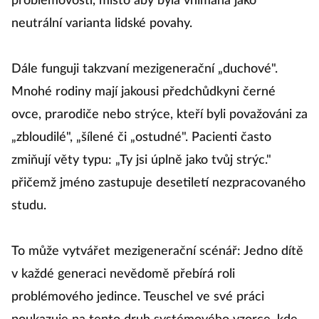
problémovosti, místo aby byla vnímána jako
neutrální varianta lidské povahy.
Dále funguji takzvaní mezigenerační „duchové".
Mnohé rodiny mají jakousi předchůdkyni černé
ovce, prarodiče nebo strýce, kteří byli považováni za
„zbloudilé", „šílené či „ostudné". Pacienti často
zmiňují věty typu: „Ty jsi úplně jako tvůj strýc."
přičemž jméno zastupuje desetiletí nezpracovaného
studu.
To může vytvářet mezigenerační scénář: Jedno dítě
v každé generaci nevědomě přebírá roli
problémového jedince. Teuschel ve své práci