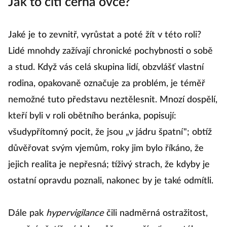
Jak to cítí černá ovce?
Jaké je to zevnitř, vyrůstat a poté žít v této roli?
Lidé mnohdy zažívají chronické pochybnosti o sobě
a stud. Když vás celá skupina lidí, obzvlášť vlastní
rodina, opakovaně označuje za problém, je téměř
nemožné tuto představu neztělesnit. Mnozí dospělí,
kteří byli v roli obětního beránka, popisují:
všudypřítomný pocit, že jsou „v jádru špatní"; obtíž
důvěřovat svým vjemům, roky jim bylo říkáno, že
jejich realita je nepřesná; tíživý strach, že kdyby je
ostatní opravdu poznali, nakonec by je také odmítli.
Dále pak
hypervigilance
čili nadměrná ostražitost,