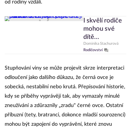
od rodiny vzdálí.
I skvělí rodiče
mohou své
dítě
traumatizovat.
Dominika Stachurová
Rodičovství
Na tyhle 3
nevědomé
Stupňování viny se může projevit skrze interpretaci
chyby si dejte
raději pozor
odloučení jako dalšího důkazu, že černá ovce je
sobecká, nestabilní nebo krutá. Přepisování historie,
kdy se příběhy vyprávějí tak, aby vymazaly minulé
zneužívání a zdůraznily „zradu" černé ovce. Ostatní
příbuzní (tety, bratranci, dokonce mladší sourozenci)
mohou být zapojení do vyprávění, které znovu