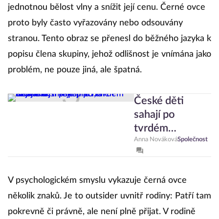
jednotnou bělost vlny a snížit její cenu. Černé ovce
proto byly často vyřazovány nebo odsouvány
stranou. Tento obraz se přenesl do běžného jazyka k
popisu člena skupiny, jehož odlišnost je vnímána jako
problém, ne pouze jiná, ale špatná.
České děti
sahají po
tvrdém
alkoholu. Pití je
Anna Nováková
Společnost
pro ně
nejlevnější
V psychologickém smyslu vykazuje černá ovce
psychiatr, ale i
zabiják
několik znaků. Je to outsider uvnitř rodiny: Patří tam
pokrevně či právně, ale není plně přijat. V rodině