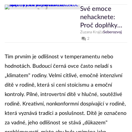
Své emoce
nehacknete:
Proč doplňky
stravy a ledové
Zuzana Krajča
Seberozvoj
2
sprchy nevyřeší
vaši úzkost
Tím prvním je odlišnost v temperamentu nebo
hodnotách. Budoucí černá ovce často neladí s
„klimatem" rodiny. Velmi citlivé, emočně intenzivní
dítě v rodině, která si cení stoicismu a emoční
kontroly. Pilné, introvertní dítě v hlučné, soutěživé
rodině. Kreativní, nonkonformní dospívající v rodině,
která vyznává tradici a poslušnost. Dítě je označeno
za vadné, jeho odlišnost se stává „důkazem"