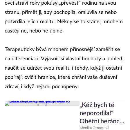
ovcí stráví roky pokusy „převést" rodinu na svou
stranu, přimět ji, aby pochopila, omluvila se nebo
potvrdila jejich realitu. Někdy se to stane; mnohem
častěji ne, nebo ne úplně.
Terapeuticky bývá mnohem přínosnější zaměřit se
na diferenciaci: Vyjasnit si vlastní hodnoty a pohled;
naučit se udržet svou realitu i tehdy, když ji ostatní
popírají; cvičit hranice, které chrání vaše duševní
zdraví, i když nejsou pochopeny.
„Kéž bych tě
neporodila!“
Obětní beránci
drží rodinu
Monika Otmarová