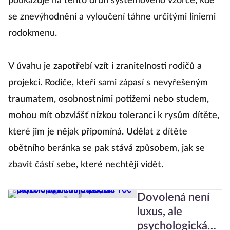
poukazuje na tento druh systémového vzorce, kde
se znevýhodnění a vyloučení táhne určitými liniemi
rodokmenu.
V úvahu je zapotřebí vzít i zranitelnosti rodičů a
projekci. Rodiče, kteří sami zápasí s nevyřešeným
traumatem, osobnostními potížemi nebo studem,
mohou mít obzvlášť nízkou toleranci k rysům dítěte,
které jim je nějak připomíná. Udělat z dítěte
obětního beránka se pak stává způsobem, jak se
zbavit částí sebe, které nechtějí vidět.
Dovolená není
luxus, ale
psychologická