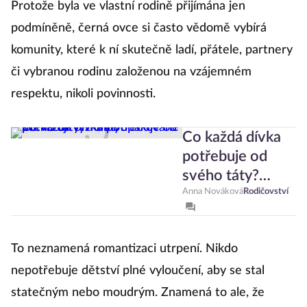
Protože byla ve vlastní rodině přijímána jen
podmíněně, černá ovce si často vědomě vybírá
komunity, které k ní skutečně ladí, přátele, partnery
či vybranou rodinu založenou na vzájemném
respektu, nikoli povinnosti.
Co každá dívka
potřebuje od
svého táty?
Tohle opakovaně
Anna Nováková
Rodičovství
potvrzují
výzkumy
To neznamená romantizaci utrpení. Nikdo
nepotřebuje dětství plné vyloučení, aby se stal
statečným nebo moudrým. Znamená to ale, že