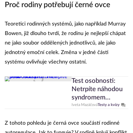
Proč rodiny potřebují černé ovce
Teoretici rodinných systémů, jako například Murray
Bowen, již dlouho tvrdí, že rodinu je nejlepší chápat
ne jako soubor oddělených jednotlivců, ale jako
jednotný emoční celek. Změna v jedné části
systému ovlivňuje všechny ostatní.
Test osobnosti:
Netrpíte náhodou
syndromem
podvodníka?
Iveta Mazáčová
Testy a kvízy
Z tohoto pohledu je černá ovce součástí rodinné
autoregulace. Jak to funguje? V rodině kolují konflikt,