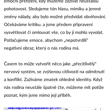
emoční přetížení, kdy můžeme zažívať neustálou
pohotovost. Sledujeme tón hlasu, mimiku a jemné
změny nálady, aby bylo možné předvídat obviňování.
Očekáváme kritiku. a jsme předem připravení
vysvětlovat či omlouvat vše, co by ji mohlo vyvolat.
Potlačujeme emoce, abychom „nepotvrdili"
negativní obraz, který o nás rodina má.
Časem to může vytvořit něco jako „přecitlivělý"
nervový systém, se zvýšenou citlivostí na odmítnutí
a konflikt. Zažíváme zmatek ohledně identity. Když
nás rodina neustále špatně čte, můžeme mít potíže
poznat, kým jsme mimo její příběh.