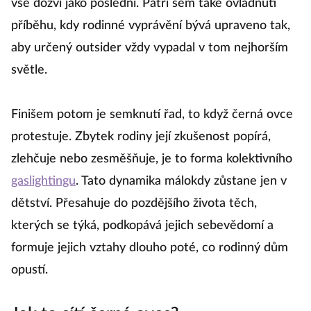
vše dozví jako poslední. Patří sem také ovládnutí
příběhu, kdy rodinné vyprávění bývá upraveno tak,
aby určený outsider vždy vypadal v tom nejhorším
světle.
Finišem potom je semknutí řad, to když černá ovce
protestuje. Zbytek rodiny její zkušenost popírá,
zlehčuje nebo zesměšňuje, je to forma kolektivního
gaslightingu
. Tato dynamika málokdy zůstane jen v
dětství. Přesahuje do pozdějšího života těch,
kterých se týká, podkopává jejich sebevědomí a
formuje jejich vztahy dlouho poté, co rodinný dům
opustí.