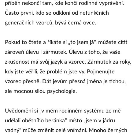
příběh nekončí tam, kde končí rodinné vyprávění.
Často první, kdo se odkloní od nefunkčních
generačních vzorců, bývá černá ovce.
Pokud to čtete a říkáte si „to jsem já", můžete cítit
zároveň úlevu i zármutek. Úlevu z toho, že vaše
zkušenost má svůj jazyk a vzorec. Zármutek za roky,
kdy jste věřili, že problém jste vy. Pojmenujte
vzorec přesně. Dát jevům přesná jména je tichou,
ale mocnou silou psychologie.
Uvědomění si „v mém rodinném systému ze mě
udělali obětního beránka" místo „jsem v jádru
vadný" může změnit celé vnímání. Mnoho černých