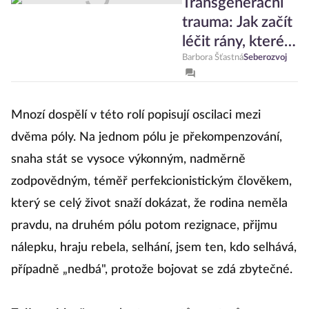
Transgenerační
trauma: Jak začít
léčit rány, které
jsme my sami
Barbora Šťastná
Seberozvoj
nezpůsobili
Mnozí dospělí v této rolí popisují oscilaci mezi
dvěma póly. Na jednom pólu je překompenzování,
snaha stát se vysoce výkonným, nadměrně
zodpovědným, téměř perfekcionistickým člověkem,
který se celý život snaží dokázat, že rodina neměla
pravdu, na druhém pólu potom rezignace, přijmu
nálepku, hraju rebela, selhání, jsem ten, kdo selhává,
případně „nedbá", protože bojovat se zdá zbytečné.