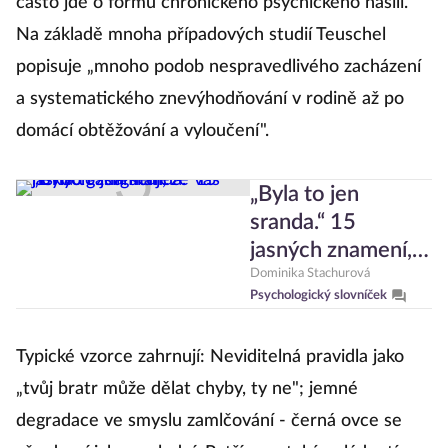
často jde o formu chronického psychického násilí.
Na základě mnoha případových studií Teuschel
popisuje „mnoho podob nespravedlivého zacházení
a systematického znevýhodňování v rodině až po
domácí obtěžování a vyloučení".
„Byla to jen
sranda.“ 15
jasných znamení,
že vás někdo
Dominika Stachurová
Psychologický slovníček
gaslightuje
Typické vzorce zahrnují: Neviditelná pravidla jako
„tvůj bratr může dělat chyby, ty ne"; jemné
degradace ve smyslu zamlčování - černá ovce se