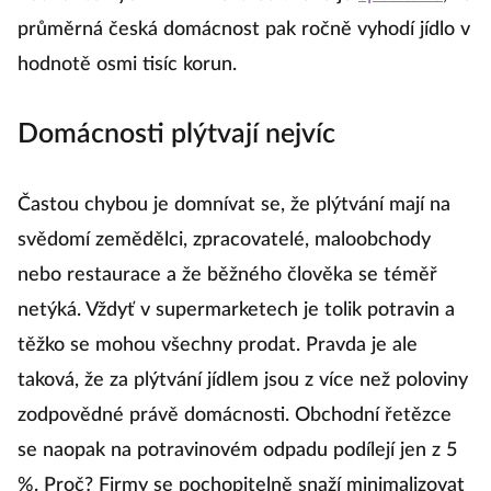
průměrná česká domácnost pak ročně vyhodí jídlo v
hodnotě osmi tisíc korun.
Domácnosti plýtvají nejvíc
Častou chybou je domnívat se, že plýtvání mají na
svědomí zemědělci, zpracovatelé, maloobchody
nebo restaurace a že běžného člověka se téměř
netýká. Vždyť v supermarketech je tolik potravin a
těžko se mohou všechny prodat. Pravda je ale
taková, že za plýtvání jídlem jsou z více než poloviny
zodpovědné právě domácnosti. Obchodní řetězce
se naopak na potravinovém odpadu podílejí jen z 5
%. Proč? Firmy se pochopitelně snaží minimalizovat