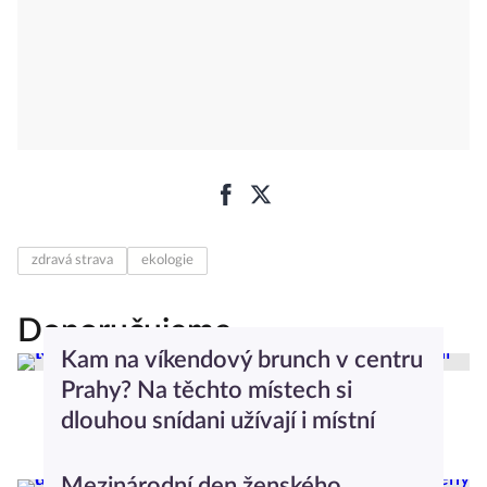
zdravá strava
ekologie
Doporučujeme
Kam na víkendový brunch v centru
Prahy? Na těchto místech si
dlouhou snídani užívají i místní
Dominika Stachurová
Gastro
Mezinárodní den ženského