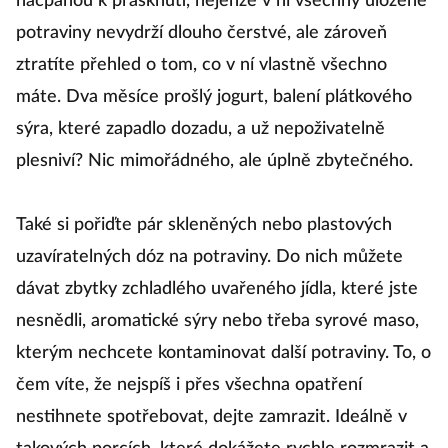
nacpanou k prasknutí, nejenže v ní všechny uložené
potraviny nevydrží dlouho čerstvé, ale zároveň
ztratíte přehled o tom, co v ní vlastně všechno
máte. Dva měsíce prošlý jogurt, balení plátkového
sýra, které zapadlo dozadu, a už nepoživatelně
plesniví? Nic mimořádného, ale úplně zbytečného.
Také si pořiďte pár skleněných nebo plastových
uzavíratelných dóz na potraviny. Do nich můžete
dávat zbytky zchladlého uvařeného jídla, které jste
nesnědli, aromatické sýry nebo třeba syrové maso,
kterým nechcete kontaminovat další potraviny. To, o
čem víte, že nejspíš i přes všechna opatření
nestihnete spotřebovat, dejte zamrazit. Ideálně v