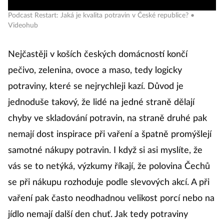
Podcast Restart: Jaká je kvalita potravin v České republice? •
Videohub
Nejčastěji v koších českých domácností končí
pečivo, zelenina, ovoce a maso, tedy logicky
potraviny, které se nejrychleji kazí. Důvod je
jednoduše takový, že lidé na jedné straně dělají
chyby ve skladování potravin, na straně druhé pak
nemají dost inspirace při vaření a špatně promýšlejí
samotné nákupy potravin. I když si asi myslíte, že
vás se to netýká, výzkumy říkají, že polovina Čechů
se při nákupu rozhoduje podle slevových akcí. A při
vaření pak často neodhadnou velikost porcí nebo na
jídlo nemají další den chuť. Jak tedy potraviny