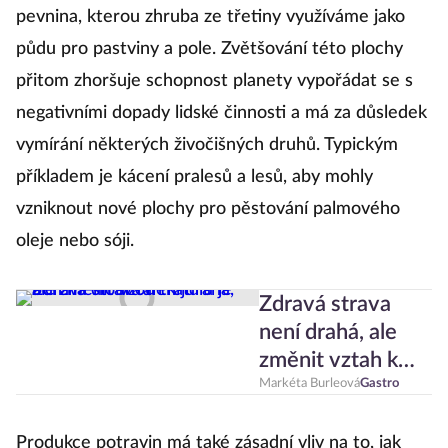
pevnina, kterou zhruba ze třetiny využíváme jako
půdu pro pastviny a pole. Zvětšování této plochy
přitom zhoršuje schopnost planety vypořádat se s
negativními dopady lidské činnosti a má za důsledek
vymírání některých živočišných druhů. Typickým
příkladem je kácení pralesů a lesů, aby mohly
vzniknout nové plochy pro pěstování palmového
oleje nebo sóji.
Zdravá strava
není drahá, ale
změnit vztah k
jídlu je běh na
Markéta Burleová
Gastro
dlouhou trať
Produkce potravin má také zásadní vliv na to, jak