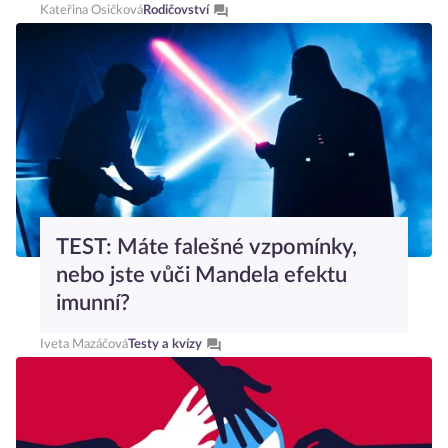
Kateřina Osičková
Rodičovství
TEST: Máte falešné vzpomínky,
nebo jste vůči Mandela efektu
imunní?
Iveta Mazáčová
Testy a kvízy