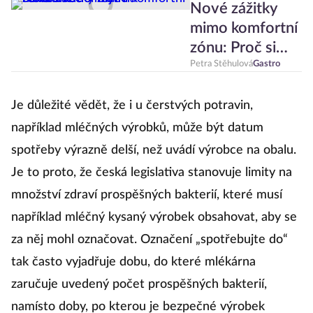
Nové zážitky
mimo komfortní
zónu: Proč si
zajít na
Petra Stěhulová
Gastro
dovolené do
místní
Je důležité vědět, že i u čerstvých potravin,
restaurace
například mléčných výrobků, může být datum
spotřeby výrazně delší, než uvádí výrobce na obalu.
Je to proto, že česká legislativa stanovuje limity na
množství zdraví prospěšných bakterií, které musí
například mléčný kysaný výrobek obsahovat, aby se
za něj mohl označovat. Označení „spotřebujte do“
tak často vyjadřuje dobu, do které mlékárna
zaručuje uvedený počet prospěšných bakterií,
namísto doby, po kterou je bezpečné výrobek