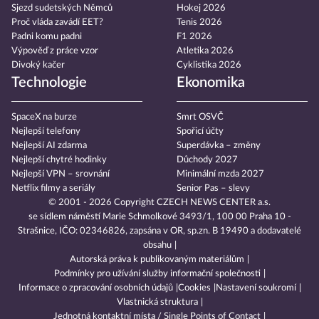
Sjezd sudetských Němců
Hokej 2026
Proč vláda zavádí EET?
Tenis 2026
Padni komu padni
F1 2026
Výpověď z práce vzor
Atletika 2026
Divoký kačer
Cyklistika 2026
Technologie
Ekonomika
SpaceX na burze
Smrt OSVČ
Nejlepší telefony
Spořicí účty
Nejlepší AI zdarma
Superdávka – změny
Nejlepší chytré hodinky
Důchody 2027
Nejlepší VPN – srovnání
Minimální mzda 2027
Netflix filmy a seriály
Senior Pas – slevy
© 2001 - 2026 Copyright
CZECH NEWS CENTER a.s.
se sídlem náměstí Marie Schmolkové 3493/1, 100 00 Praha 10 -
Strašnice, IČO: 02346826, zapsána v OR, sp.zn. B 19490 a dodavatelé
obsahu
Autorská práva k publikovaným materiálům
Podmínky pro užívání služby informační společnosti
Informace o zpracování osobních údajů
Cookies
Nastavení soukromí
Vlastnická struktura
Jednotná kontaktní místa / Single Points of Contact