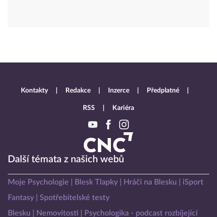
Kontakty
Redakce
Inzerce
Předplatné
RSS
Kariéra
Další témata z našich webů
Moje Psychologie
Blesk Tlapky
Hráči na Blesku
iSport
Fantasy
Spotřebitelské testy
Blesku
Nemovitosti
Psychologika - podcast rozbíjející