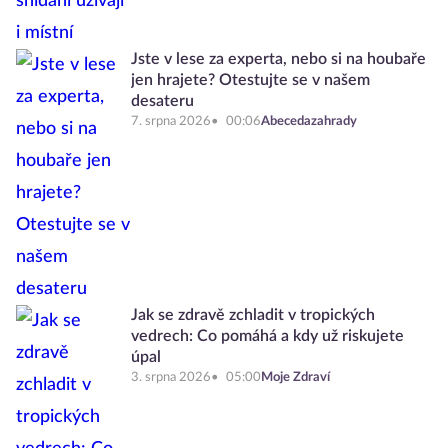
Jste v lese za experta, nebo si na houbaře
jen hrajete? Otestujte se v našem
desateru
7. srpna 2026
00:06
Abecedazahrady
Jak se zdravě zchladit v tropických
vedrech: Co pomáhá a kdy už riskujete
úpal
3. srpna 2026
05:00
Moje Zdraví