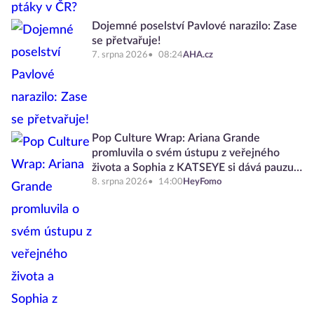
Dojemné poselství Pavlové narazilo: Zase
se přetvařuje!
7. srpna 2026
08:24
AHA.cz
Pop Culture Wrap: Ariana Grande
promluvila o svém ústupu z veřejného
života a Sophia z KATSEYE si dává pauzu
od skupiny
8. srpna 2026
14:00
HeyFomo