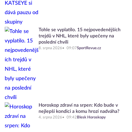
Tohle se vyplatilo. 15 nejpovedenějších
trejdů v NHL, které byly upečeny na
poslední chvíli
8. srpna 2026
09:07
SportRevue.cz
Horoskop zdraví na srpen: Kdo bude v
nejlepší kondici a komu hrozí nadváha?
4. srpna 2026
09:42
Blesk Horoskopy