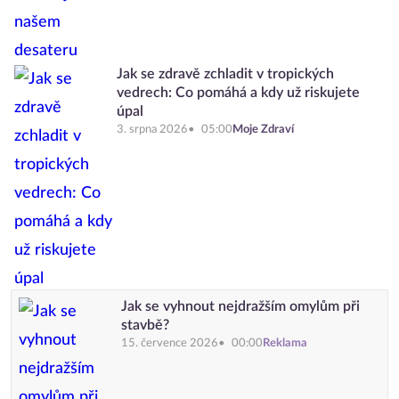
Jak se zdravě zchladit v tropických
vedrech: Co pomáhá a kdy už riskujete
úpal
3. srpna 2026
05:00
Moje Zdraví
Jak se vyhnout nejdražším omylům při
stavbě?
15. července 2026
00:00
Reklama