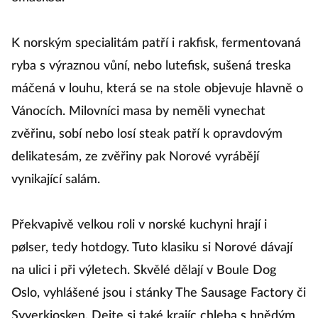
K norským specialitám patří i rakfisk, fermentovaná
ryba s výraznou vůní, nebo lutefisk, sušená treska
máčená v louhu, která se na stole objevuje hlavně o
Vánocích. Milovníci masa by neměli vynechat
zvěřinu, sobí nebo losí steak patří k opravdovým
delikatesám, ze zvěřiny pak Norové vyrábějí
vynikající salám.
Překvapivě velkou roli v norské kuchyni hrají i
pølser, tedy hotdogy. Tuto klasiku si Norové dávají
na ulici i při výletech. Skvělé dělají v Boule Dog
Oslo, vyhlášené jsou i stánky The Sausage Factory či
Syverkiosken. Dejte si také krajíc chleba s hnědým