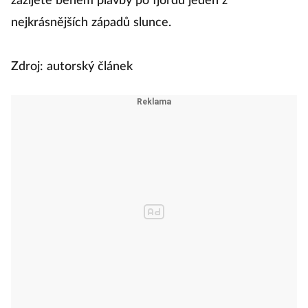
zažijete během plavby po fjordu jeden z
nejkrásnějších západů slunce.
Zdroj: autorský článek