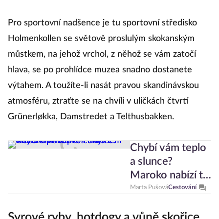
Pro sportovní nadšence je tu sportovní středisko
Holmenkollen se světově proslulým skokanským
můstkem, na jehož vrchol, z něhož se vám zatočí
hlava, se po prohlídce muzea snadno dostanete
výtahem. A toužíte-li nasát pravou skandinávskou
atmosféru, ztraťte se na chvíli v uličkách čtvrtí
Grünerløkka, Damstredet a Telthusbakken.
Chybí vám teplo
a slunce?
Maroko nabízí to
i mnohem víc a
Marta Pušová
Cestování
za přívětivé ceny
Syrové ryby, hotdogy a vůně skořice