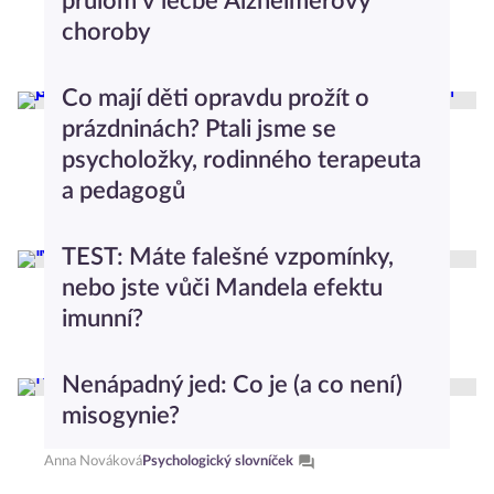
průlom v léčbě Alzheimerovy
choroby
Anna Nováková
Život s nemocí
Co mají děti opravdu prožít o
prázdninách? Ptali jsme se
psycholožky, rodinného terapeuta
a pedagogů
Kateřina Osičková
Rodičovství
TEST: Máte falešné vzpomínky,
nebo jste vůči Mandela efektu
imunní?
Iveta Mazáčová
Testy a kvízy
Nenápadný jed: Co je (a co není)
misogynie?
Anna Nováková
Psychologický slovníček