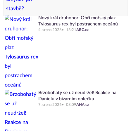
Nový král druhohor: Obří mořský plaz
Tylosaurus rex byl postrachem oceánů
4. srpna 2026
13:21
ABC.cz
Brzobohatý se už neudržel! Reakce na
Danielu v bizarním oblečku
7. srpna 2026
08:09
AHA.cz