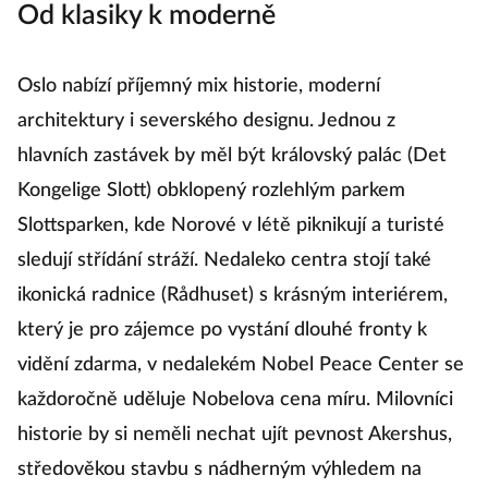
Od klasiky k moderně
i gastro
Oslo nabízí příjemný mix historie, moderní
architektury i severského designu. Jednou z
hlavních zastávek by měl být královský palác (Det
Kongelige Slott) obklopený rozlehlým parkem
Slottsparken, kde Norové v létě piknikují a turisté
sledují střídání stráží. Nedaleko centra stojí také
ikonická radnice (Rådhuset) s krásným interiérem,
který je pro zájemce po vystání dlouhé fronty k
vidění zdarma, v nedalekém Nobel Peace Center se
každoročně uděluje Nobelova cena míru. Milovníci
historie by si neměli nechat ujít pevnost Akershus,
středověkou stavbu s nádherným výhledem na