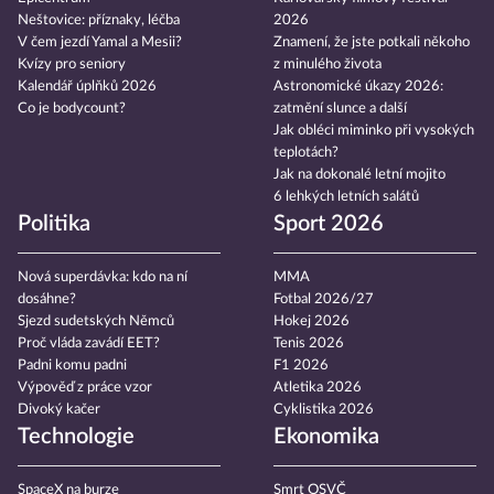
Neštovice: příznaky, léčba
2026
V čem jezdí Yamal a Mesii?
Znamení, že jste potkali někoho
Kvízy pro seniory
z minulého života
Kalendář úplňků 2026
Astronomické úkazy 2026:
Co je bodycount?
zatmění slunce a další
Jak obléci miminko při vysokých
teplotách?
Jak na dokonalé letní mojito
6 lehkých letních salátů
Politika
Sport 2026
Nová superdávka: kdo na ní
MMA
dosáhne?
Fotbal 2026/27
Sjezd sudetských Němců
Hokej 2026
Proč vláda zavádí EET?
Tenis 2026
Padni komu padni
F1 2026
Výpověď z práce vzor
Atletika 2026
Divoký kačer
Cyklistika 2026
Technologie
Ekonomika
SpaceX na burze
Smrt OSVČ