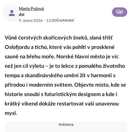
Marta Pušová
0
dst
·
Cestování
9. února 2026
13:00
Vůně čerstvých skořicových šneků, slaná tříšť
Oslofjordu a ticho, které vás pohltí v prosklené
sauně na břehu moře. Norské hlavní město je víc
než jen cíl výletu – je to lekce z pomalého životního
tempa a skandinávského umění žít v harmonii s
přírodou i moderním světem. Objevte místo, kde se
historie snoubí s futuristickým designem a kde i
krátký víkend dokáže restartovat vaši unavenou
mysl.