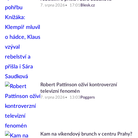
7. srpna 2026
17:01
Blesk.cz
Robert Pattinson oživí kontroverzní
televizní fenomén
7. srpna 2026
13:03
Poggers
Kam na víkendový brunch v centru Prahy?