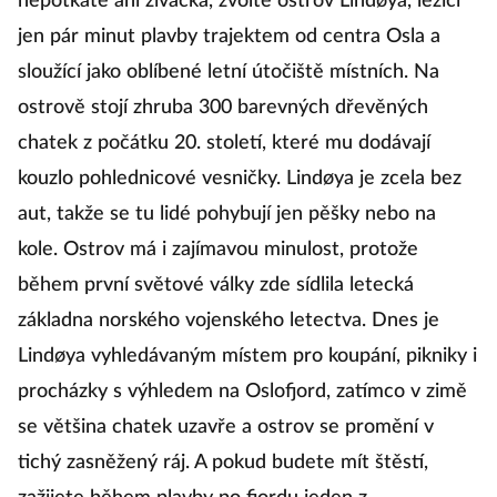
nepotkáte ani živáčka, zvolte ostrov Lindøya, ležící
jen pár minut plavby trajektem od centra Osla a
sloužící jako oblíbené letní útočiště místních. Na
ostrově stojí zhruba 300 barevných dřevěných
chatek z počátku 20. století, které mu dodávají
kouzlo pohlednicové vesničky. Lindøya je zcela bez
aut, takže se tu lidé pohybují jen pěšky nebo na
kole. Ostrov má i zajímavou minulost, protože
během první světové války zde sídlila letecká
základna norského vojenského letectva. Dnes je
Lindøya vyhledávaným místem pro koupání, pikniky i
procházky s výhledem na Oslofjord, zatímco v zimě
se většina chatek uzavře a ostrov se promění v
tichý zasněžený ráj. A pokud budete mít štěstí,