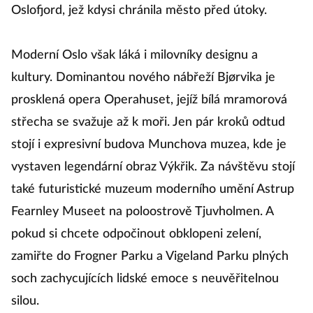
Oslofjord, jež kdysi chránila město před útoky.
Moderní Oslo však láká i milovníky designu a
kultury. Dominantou nového nábřeží Bjørvika je
prosklená opera Operahuset, jejíž bílá mramorová
střecha se svažuje až k moři. Jen pár kroků odtud
stojí i expresivní budova Munchova muzea, kde je
vystaven legendární obraz Výkřik. Za návštěvu stojí
také futuristické muzeum moderního umění Astrup
Fearnley Museet na poloostrově Tjuvholmen. A
pokud si chcete odpočinout obklopeni zelení,
zamiřte do Frogner Parku a Vigeland Parku plných
soch zachycujících lidské emoce s neuvěřitelnou
silou.