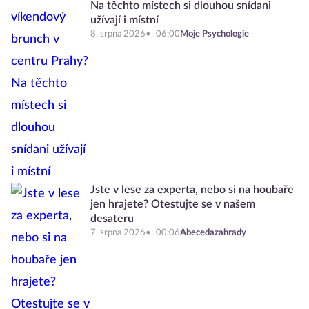
Na těchto místech si dlouhou snídani
užívají i místní
8. srpna 2026
06:00
Moje Psychologie
Jste v lese za experta, nebo si na houbaře
jen hrajete? Otestujte se v našem
desateru
7. srpna 2026
00:06
Abecedazahrady