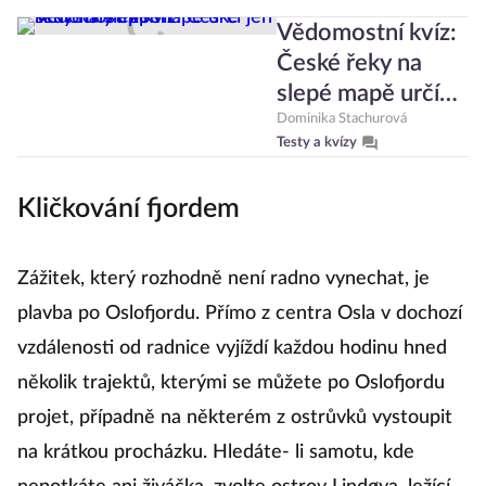
Vědomostní kvíz:
České řeky na
slepé mapě určí
jen skutečný
Dominika Stachurová
Testy a kvízy
expert
Kličkování fjordem
Zážitek, který rozhodně není radno vynechat, je
plavba po Oslofjordu. Přímo z centra Osla v dochozí
vzdálenosti od radnice vyjíždí každou hodinu hned
několik trajektů, kterými se můžete po Oslofjordu
projet, případně na některém z ostrůvků vystoupit
na krátkou procházku. Hledáte- li samotu, kde