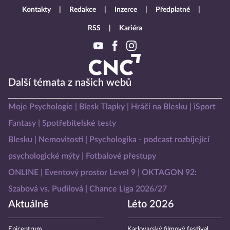
Kontakty
Redakce
Inzerce
Předplatné
RSS
Kariéra
Další témata z našich webů
Moje Psychologie
Blesk Tlapky
Hráči na Blesku
iSport
Fantasy
Spotřebitelské testy
Blesku
Nemovitosti
Psychologika - podcast rozbíjející
psychologické mýty
Fotbalové přestupy
ONLINE
Eventový prostor Level 9
OKTAGON 92:
Szabová vs. Pudilová
Chance Liga 2026/27
Aktuálně
Léto 2026
Epicentrum
Karlovarský filmový festival