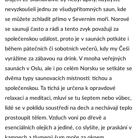
nevyzkoušeli jednu ze všudypřítomných saun, kde
se můžete zchladit přímo v Severním moři. Norové
se saunují často a rádi a tento zvyk považují za
společenskou událost, proto je v saunách potkáte i
během pátečních či sobotních večerů, kdy my Češi
vyrážíme za zábavou na drink. V mnoha veřejných
saunách v Oslu, ale i po celém Norsku se setkáte se
dvěma typy saunovacích místností: tichou a
společenskou. Ta tichá je určena k opravdové
relaxaci a meditaci, mluví se tu šeptem nebo vůbec,
lidé se v poklidu soustředí na dech a nechávají teplo
prostoupit tělem. Vzduch voní po dřevě a
esenciálních olejích a jediné, co slyšíte, je praskání v
kamnech a tlumený šum moře za oknem.