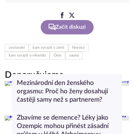
Začít diskuzi
cestování
kam vyrazit v zimě
Norsko
kam vyrazit o víkendu
Oslo
sauna
Doporučujeme
Mezinárodní den ženského
orgasmu: Proč ho ženy dosahují
častěji samy než s partnerem?
Anna Nováková
Moderní vztahy
Zbavíme se demence? Léky jako
Ozempic mohou přinést zásadní