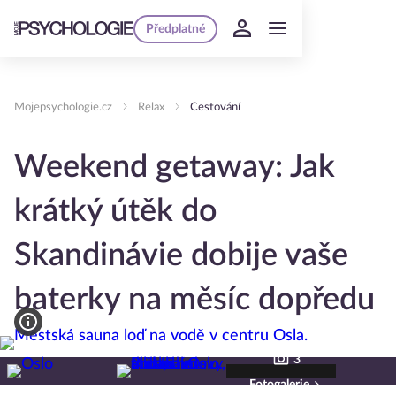
Předplatné
Mojepsychologie.cz
Relax
Cestování
Weekend getaway: Jak
krátký útěk do
Skandinávie dobije vaše
baterky na měsíc dopředu
3
Fotogalerie