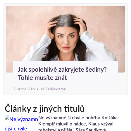
Jak spolehlivě zakryjete šediny?
Tohle musíte znát
7. srpna 2026
00:00
Reklama
Články z jiných titulů
Nejvýznamnější chvíle pohřbu Knížáka:
Klempíř mluvil o hádce, Klaus vzýval
rebelství a přišla i Sára Saudková