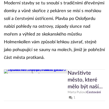
Moderní stavby se tu snoubí s tradičními dřevěnými
domky a vůně skořice z pekáren se mísí s mořskou
solí a čerstvými ústřicemi. Plavba po Oslofjordu
nabízí pohledy na ostrovy, západy slunce nad
mořem a výhled ze skokanského můstku
Holmenkollen vám způsobí lehkou závrať, stejně
jako pohupující se sauny na molech, jimiž je pobřežní
část města protkaná.
Navštivte
město, které
mělo být naším
hlavním
Marta Pušová
Cestování
1
městem. Nabízí
historii, přírodu