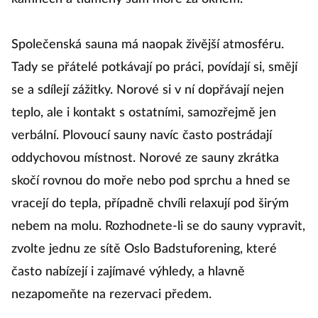
Společenská sauna má naopak živější atmosféru.
Tady se přátelé potkávají po práci, povídají si, smějí
se a sdílejí zážitky. Norové si v ní dopřávají nejen
teplo, ale i kontakt s ostatními, samozřejmě jen
verbální. Plovoucí sauny navíc často postrádají
oddychovou místnost. Norové ze sauny zkrátka
skočí rovnou do moře nebo pod sprchu a hned se
vracejí do tepla, případně chvíli relaxují pod širým
nebem na molu. Rozhodnete-li se do sauny vypravit,
zvolte jednu ze sítě Oslo Badstuforening, které
často nabízejí i zajímavé výhledy, a hlavně
nezapomeňte na rezervaci předem.