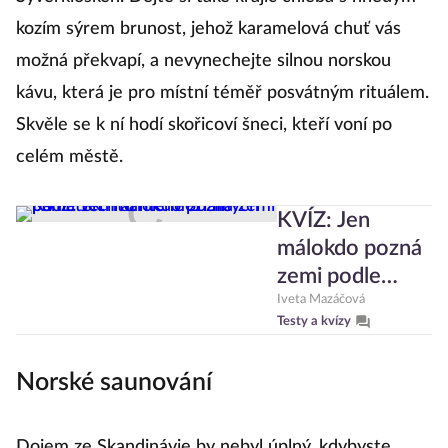
kozím sýrem brunost, jehož karamelová chuť vás
možná překvapí, a nevynechejte silnou norskou
kávu, která je pro místní téměř posvátným rituálem.
Skvěle se k ní hodí skořicoví šneci, kteří voní po
celém městě.
KVÍZ: Jen
málokdo pozná
zemi podle
těchto méně
Iveta Mazáčová
Testy a kvízy
známých
památek.
Norské saunování
Patříte mezi ně?
Dojem ze Skandinávie by nebyl úplný, kdybyste