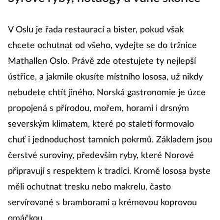
V Oslu je řada restaurací a bister, pokud však
chcete ochutnat od všeho, vydejte se do tržnice
Mathallen Oslo. Právě zde otestujete ty nejlepší
ústřice, a jakmile okusíte místního lososa, už nikdy
nebudete chtít jiného. Norská gastronomie je úzce
propojená s přírodou, mořem, horami i drsným
severským klimatem, které po staletí formovalo
chuť i jednoduchost tamních pokrmů. Základem jsou
čerstvé suroviny, především ryby, které Norové
připravují s respektem k tradici. Kromě lososa byste
měli ochutnat tresku nebo makrelu, často
servírované s bramborami a krémovou koprovou
omáčkou.