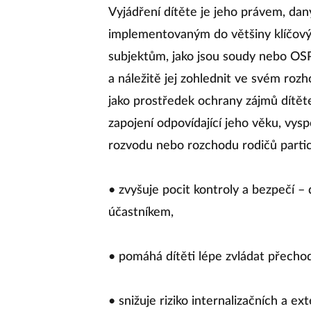
Vyjádření dítěte je jeho právem, d
implementovaným do většiny klíčov
subjektům, jako jsou soudy nebo OSP
a náležitě jej zohlednit ve svém rozh
jako prostředek ochrany zájmů dítěte
zapojení odpovídající jeho věku, vysp
rozvodu nebo rozchodu rodičů partic
• zvyšuje pocit kontroly a bezpečí –
účastníkem,
• pomáhá dítěti lépe zvládat přecho
• snižuje riziko internalizačních a e