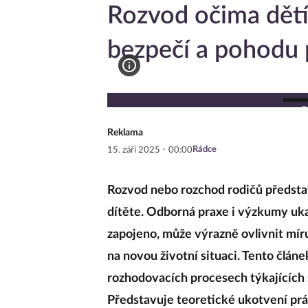
Rozvod očima dětí: 
bezpečí a pohodu 
F
Reklama
·
Rádce
15. září 2025
00:00
Rozvod nebo rozchod rodičů představ
dítěte. Odborná praxe i výzkumy ukaz
zapojeno, může výrazně ovlivnit mír
na novou životní situaci. Tento člán
rozhodovacích procesech týkajících 
Představuje teoretické ukotvení prá