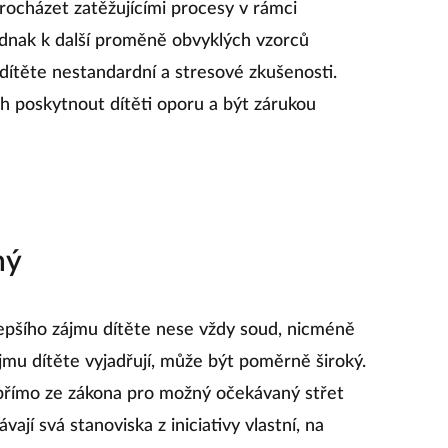
rocházet zatěžujícími procesy v rámci
ednak k další proměně obvyklých vzorců
 dítěte nestandardní a stresové zkušenosti.
h poskytnout dítěti oporu a být zárukou
ný
epšího zájmu dítěte nese vždy soud, nicméně
jmu dítěte vyjadřují, může být poměrně široký.
 přímo ze zákona pro možný očekávaný střet
vají svá stanoviska z iniciativy vlastní, na