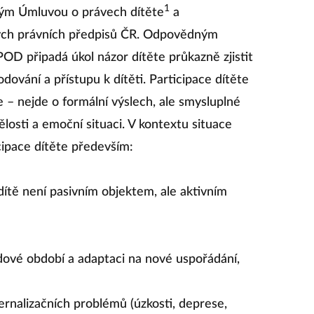
1
aným Úmluvou o právech dítěte
a
ých právních předpisů ČR. Odpovědným
OD připadá úkol názor dítěte průkazně zjistit
odování a přístupu k dítěti. Participace dítěte
 – nejde o formální výslech, ale smysluplné
ělosti a emoční situaci. V kontextu situace
ipace dítěte především:
 dítě není pasivním objektem, ale aktivním
dové období a adaptaci na nové uspořádání,
xternalizačních problémů (úzkosti, deprese,