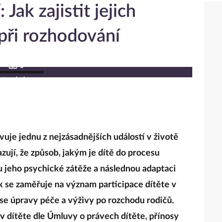
Jak zajistit jejich
při rozhodování
3
otogalerie
uje jednu z nejzásadnějších událostí v životě
ují, že způsob, jakým je dítě do procesu
u jeho psychické zátěže a následnou adaptaci
ek se zaměřuje na význam participace dítěte v
se úpravy péče a výživy po rozchodu rodičů.
v dítěte dle Úmluvy o právech dítěte, přínosy