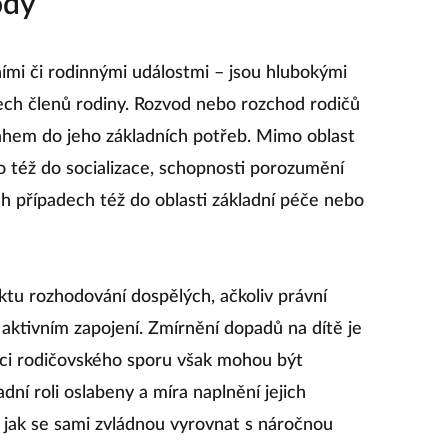
ody
ími či rodinnými událostmi – jsou hlubokými
ech členů rodiny. Rozvod nebo rozchod rodičů
sahem do jeho základních potřeb. Mimo oblast
o též do socializace, schopnosti porozumění
ch případech též do oblasti základní péče nebo
ktu rozhodování dospělých, ačkoliv právní
o aktivním zapojení. Zmírnění dopadů na dítě je
aci rodičovského sporu však mohou být
ní roli oslabeny a míra naplnění jejich
, jak se sami zvládnou vyrovnat s náročnou