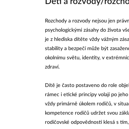
Děti a rozvody/rozch
Rozchody a rozvody nejsou jen právn
psychologickými zásahy do života vš
je z hlediska dítěte vždy vážným zá
stability a bezpečí může být zasažen
okolnímu světu, identity, v extrémní
zdraví.
Dítě je často postaveno do role obje
rámec i etické principy volají po jeh
vždy primárně úkolem rodičů, v situ
kompetence rodičů udržet svou základ
rodičovské odpovědnosti klesá s tím