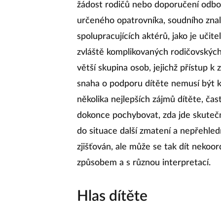
žádost rodičů nebo doporučení odbo
určeného opatrovníka, soudního zna
spolupracujících aktérů, jako je učit
zvláště komplikovaných rodičovskýc
větší skupina osob, jejichž přístup k
snaha o podporu dítěte nemusí být 
několika nejlepších zájmů dítěte, ča
dokonce pochybovat, zda jde skutečn
do situace další zmatení a nepřehled
zjišťován, ale může se tak dít nek
způsobem a s různou interpretací.
Hlas dítěte