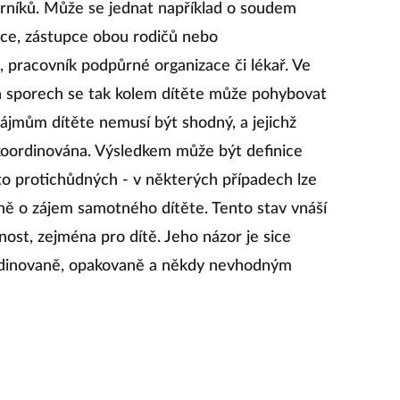
rníků. Může se jednat například o soudem
lce, zástupce obou rodičů nebo
el, pracovník podpůrné organizace či lékař. Ve
h sporech se tak kolem dítěte může pohybovat
 zájmům dítěte nemusí být shodný, a jejichž
koordinována. Výsledkem může být definice
sto protichůdných - v některých případech lze
ě o zájem samotného dítěte. Tento stav vnáší
nost, zejména pro dítě. Jeho názor je sice
oordinovaně, opakovaně a někdy nevhodným