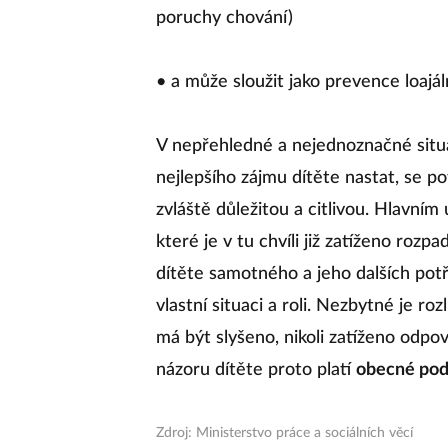
poruchy chování)
• a může sloužit jako prevence loajáln
V nepřehledné a nejednoznačné situa
nejlepšího zájmu dítěte nastat, se p
zvláště důležitou a citlivou. Hlavním
které je v tu chvíli již zatíženo roz
dítěte samotného a jeho dalších potře
vlastní situaci a roli. Nezbytné je ro
má být slyšeno, nikoli zatíženo odpo
názoru dítěte proto platí
obecné pod
Zdroj: Ministerstvo práce a sociálních věcí