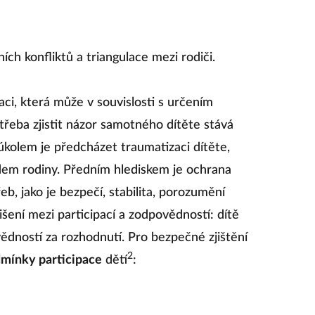
ích konfliktů a triangulace mezi rodiči.
ci, která může v souvislosti s určením
otřeba zjistit názor samotného dítěte stává
 úkolem je předcházet traumatizaci dítěte,
padem rodiny. Předním hlediskem je ochrana
b, jako je bezpečí, stabilita, porozumění
zlišení mezi participací a zodpovědností: dítě
vědností za rozhodnutí. Pro bezpečné zjištění
2
mínky participace
dětí
: