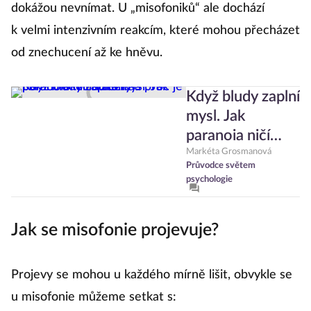
dokážou nevnímat. U „misofoniků“ ale dochází
k velmi intenzivním reakcím, které mohou přecházet
od znechucení až ke hněvu.
Když bludy zaplní
mysl. Jak
paranoia ničí
vztahy a proč je
Markéta Grosmanová
Průvodce světem
pomoc okolí
psychologie
důležitá?
Jak se misofonie projevuje?
Projevy se mohou u každého mírně lišit, obvykle se
u misofonie můžeme setkat s: