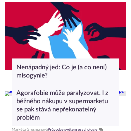
Nenápadný jed: Co je (a co není)
misogynie?
Anna Nováková
Psychologický slovníček
Agorafobie může paralyzovat. I z
běžného nákupu v supermarketu
se pak stává nepřekonatelný
problém
Markéta Grosmanová
Průvodce světem psychologie