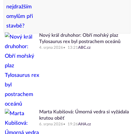
Nový král druhohor: Obří mořský plaz
Tylosaurus rex byl postrachem oceánů
4. srpna 2026
13:21
ABC.cz
Marta Kubišová: Úmorná vedra si vyžádala
krutou oběť
6. srpna 2026
19:26
AHA.cz