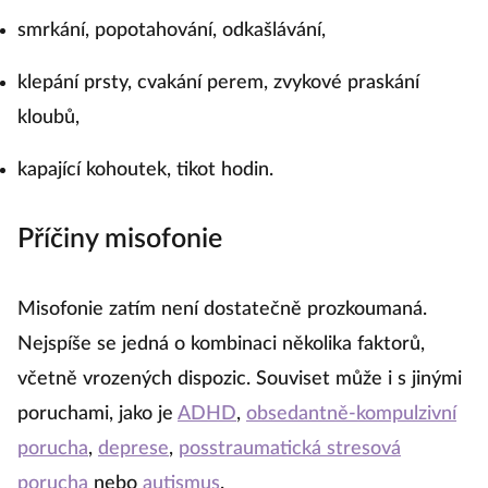
smrkání, popotahování, odkašlávání,
klepání prsty, cvakání perem, zvykové praskání
kloubů,
kapající kohoutek, tikot hodin.
Příčiny misofonie
Misofonie zatím není dostatečně prozkoumaná.
Nejspíše se jedná o kombinaci několika faktorů,
včetně vrozených dispozic. Souviset může i s jinými
poruchami, jako je
ADHD
,
obsedantně-kompulzivní
porucha
,
deprese
,
posstraumatická stresová
porucha
nebo
autismus
.