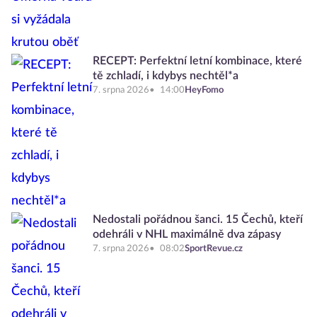
RECEPT: Perfektní letní kombinace, které
tě zchladí, i kdybys nechtěl*a
7. srpna 2026
14:00
HeyFomo
Nedostali pořádnou šanci. 15 Čechů, kteří
odehráli v NHL maximálně dva zápasy
7. srpna 2026
08:02
SportRevue.cz