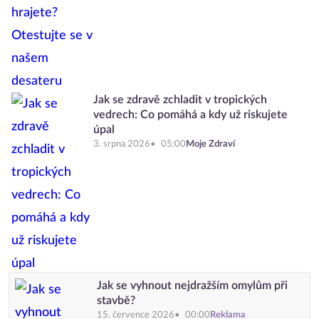
Jak se zdravě zchladit v tropických
vedrech: Co pomáhá a kdy už riskujete
úpal
3. srpna 2026
05:00
Moje Zdraví
Jak se vyhnout nejdražším omylům při
stavbě?
15. července 2026
00:00
Reklama