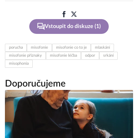
Vstoupit do diskuze (1)
porucha
misofonie
misofonie co to je
mlaskání
misofonie příznaky
misofonie léčba
odpor
srkání
misophonia
Doporučujeme