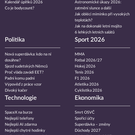
Kalendář úplňků 2026
Astronomické úkazy 2026:
Co je bodycount?
zatmění slunce a další
Jak obléci miminko při vysokých
teplotách?
Jak na dokonalé letní mojito
6 lehkých letních salátů
Politika
Sport 2026
Nová superdávka: kdo na ní
MMA
dosáhne?
Fotbal 2026/27
Sjezd sudetských Němců
Hokej 2026
Proč vláda zavádí EET?
Tenis 2026
Padni komu padni
F1 2026
Výpověď z práce vzor
Atletika 2026
Divoký kačer
Cyklistika 2026
Technologie
Ekonomika
SpaceX na burze
Smrt OSVČ
Nejlepší telefony
Spořicí účty
Nejlepší AI zdarma
Superdávka – změny
Nejlepší chytré hodinky
Důchody 2027