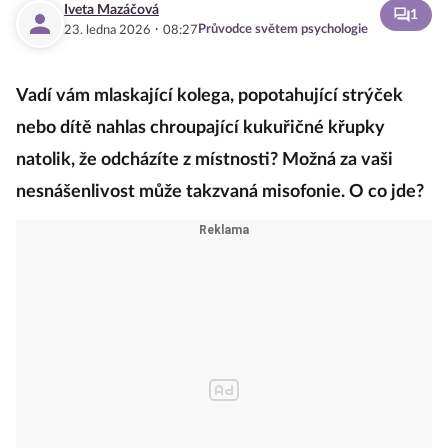
Iveta Mazáčová
1
·
Průvodce světem psychologie
23. ledna 2026
08:27
Vadí vám mlaskající kolega, popotahující strýček
nebo dítě nahlas chroupající kukuřičné křupky
natolik, že odcházíte z místnosti? Možná za vaši
nesnášenlivost může takzvaná misofonie. O co jde?