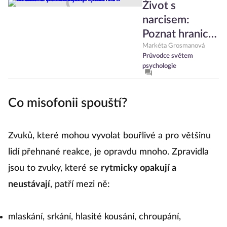
Život s
narcisem:
Poznat hranici
mezi vysokým
Markéta Grosmanová
Průvodce světem
sebevědomím
psychologie
a poruchou
může být
Co misofonii spouští?
složité
Zvuků, které mohou vyvolat bouřlivé a pro většinu
lidí přehnané reakce, je opravdu mnoho. Zpravidla
jsou to zvuky, které se
rytmicky opakují a
neustávají
, patří mezi ně:
mlaskání, srkání, hlasité kousání, chroupání,