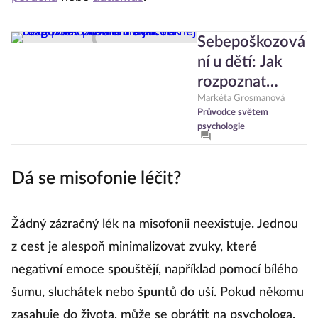
Sebepoškozová
ní u dětí: Jak
rozpoznat
problém a jak
Markéta Grosmanová
Průvodce světem
na něj
psychologie
reagovat?
Hlavně
Dá se misofonie léčit?
nekřičet!
Žádný zázračný lék na misofonii neexistuje. Jednou
z cest je alespoň minimalizovat zvuky, které
negativní emoce spouštějí, například pomocí bílého
šumu, sluchátek nebo špuntů do uší. Pokud někomu
zasahuje do života, může se obrátit na psychologa.