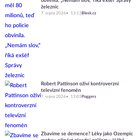
obvinila. „Nemám slov,“ říká exšéf Správy
železnic
7. srpna 2026
13:13
Blesk.cz
Robert Pattinson oživí kontroverzní
televizní fenomén
7. srpna 2026
13:03
Poggers
Zbavíme se demence? Léky jako Ozempic