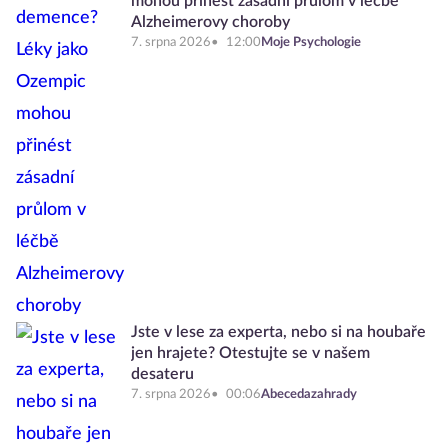
mohou přinést zásadní průlom v léčbě
Alzheimerovy choroby
7. srpna 2026
12:00
Moje Psychologie
Jste v lese za experta, nebo si na houbaře
jen hrajete? Otestujte se v našem
desateru
7. srpna 2026
00:06
Abecedazahrady