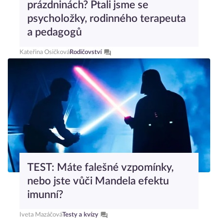
prázdninách? Ptali jsme se
psycholožky, rodinného terapeuta
a pedagogů
Kateřina Osičková
Rodičovství
TEST: Máte falešné vzpomínky,
nebo jste vůči Mandela efektu
imunní?
Iveta Mazáčová
Testy a kvízy