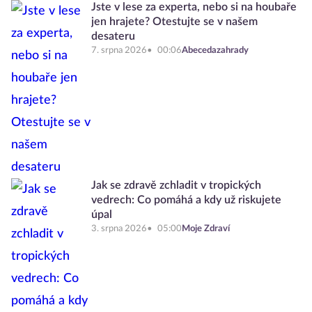
Jste v lese za experta, nebo si na houbaře
jen hrajete? Otestujte se v našem
desateru
7. srpna 2026
00:06
Abecedazahrady
Jak se zdravě zchladit v tropických
vedrech: Co pomáhá a kdy už riskujete
úpal
3. srpna 2026
05:00
Moje Zdraví