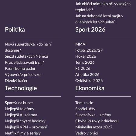
Jak obléci miminko při vysokých
teplotách?
Jak na dokonalé letní mojito
6 lehkých letních salátů
Politika
Sport 2026
Nová superdávka: kdo na ní
MMA
dosáhne?
Fotbal 2026/27
Sjezd sudetských Němců
Hokej 2026
Proč vláda zavádí EET?
Tenis 2026
Padni komu padni
F1 2026
Výpověď z práce vzor
Atletika 2026
Divoký kačer
Cyklistika 2026
Technologie
Ekonomika
SpaceX na burze
Temu a clo
Nejlepší telefony
Spořicí účty
Nejlepší AI zdarma
Superdávka – změny
Nejlepší chytré hodinky
Chybějící roky k důchodu
Nejlepší VPN – srovnání
Minimální mzda 2027
Netflix filmy a seriály
Vedro v práci