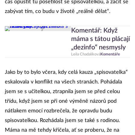
čas opustit tu pošetilost se spisovatelkou, a začít se
zabývat tím, co budu v životě „reálně dělat“.
Komentář: Když
máma s tátou plácají
„dezinfo“ nesmysly
Leila Chadalíková
Komentáře
Jako by to bylo včera, kdy celá kauza „spisovatelka“
eskalovala v konflikt na všech stranách. Pohádala
jsem se s učitelkou, ztrapnila jsem se před celou
třídu, když jsem se při oné výměně názorů pod
nátlakem emocí rozbrečela, že opravdu budu
spisovatelkou. Rozhádala jsem se také s rodinou.
Máma na mě tehdy křičela, ať se proberu, že na