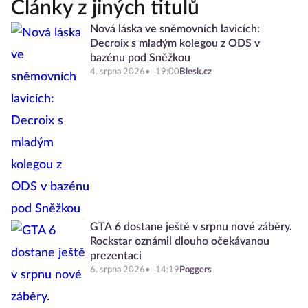
Články z jiných titulů
Nová láska ve sněmovních lavicích:
Decroix s mladým kolegou z ODS v
bazénu pod Sněžkou
4. srpna 2026
19:00
Blesk.cz
GTA 6 dostane ještě v srpnu nové záběry.
Rockstar oznámil dlouho očekávanou
prezentaci
6. srpna 2026
14:19
Poggers