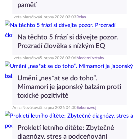
paměť
Iveta Mazáčová
4. srpna 2026 03:03
Relax
Na těchto 5 frází si dávejte pozor.
Prozradí člověka s nízkým EQ
Iveta Mazáčová
5. srpna 2026 03:06
Moderní vztahy
Umění „nes*at se do toho“.
Mimamori je japonský balzám proti
toxické pozitivitě
Anna Nováková
5. srpna 2026 04:00
Seberozvoj
Prokletí letního dítěte: Zbytečné
diagnózy, stres a podceňování