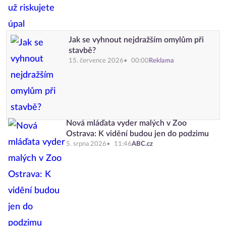
Jak se vyhnout nejdražším omylům při
stavbě?
15. července 2026
00:00
Reklama
Nová mláďata vyder malých v Zoo
Ostrava: K vidění budou jen do podzimu
5. srpna 2026
11:46
ABC.cz