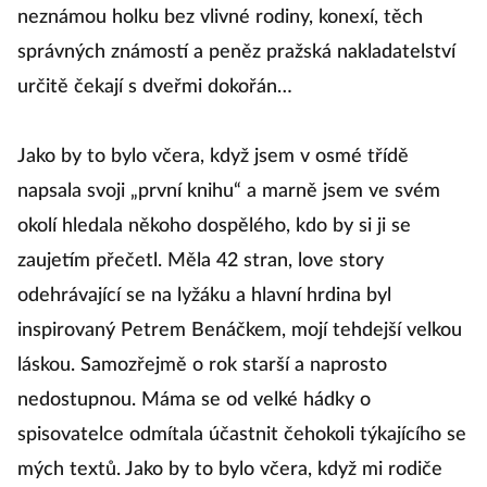
neznámou holku bez vlivné rodiny, konexí, těch
správných známostí a peněz pražská nakladatelství
určitě čekají s dveřmi dokořán…
Jako by to bylo včera, když jsem v osmé třídě
napsala svoji „první knihu“ a marně jsem ve svém
okolí hledala někoho dospělého, kdo by si ji se
zaujetím přečetl. Měla 42 stran, love story
odehrávající se na lyžáku a hlavní hrdina byl
inspirovaný Petrem Benáčkem, mojí tehdejší velkou
láskou. Samozřejmě o rok starší a naprosto
nedostupnou. Máma se od velké hádky o
spisovatelce odmítala účastnit čehokoli týkajícího se
mých textů. Jako by to bylo včera, když mi rodiče