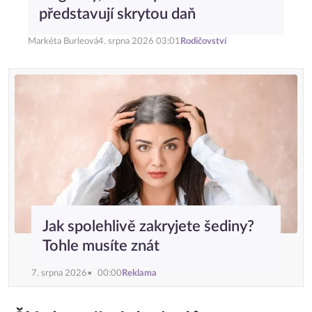
představují skrytou daň
Markéta Burleová
4. srpna 2026 03:01
Rodičovství
Jak spolehlivě zakryjete šediny?
Tohle musíte znát
7. srpna 2026
00:00
Reklama