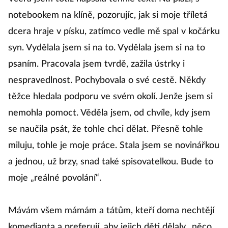
notebookem na klíně, pozorujíc, jak si moje tříletá
dcera hraje v písku, zatímco vedle mě spal v kočárku
syn. Vydělala jsem si na to. Vydělala jsem si na to
psaním. Pracovala jsem tvrdě, zažila ústrky i
nespravedlnost. Pochybovala o své cestě. Někdy
těžce hledala podporu ve svém okolí. Jenže jsem si
nemohla pomoct. Věděla jsem, od chvíle, kdy jsem
se naučila psát, že tohle chci dělat. Přesně tohle
miluju, tohle je moje práce. Stala jsem se novinářkou
a jednou, už brzy, snad také spisovatelkou. Bude to
moje „reálné povolání“.
Mávám všem mámám a tátům, kteří doma nechtějí
komedianta a preferují, aby jejich děti dělaly „něco