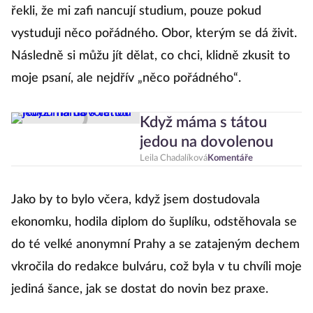
řekli, že mi zafi nancují studium, pouze pokud
vystuduji něco pořádného. Obor, kterým se dá živit.
Následně si můžu jít dělat, co chci, klidně zkusit to
moje psaní, ale nejdřív „něco pořádného“.
Když máma s tátou
jedou na dovolenou
Leila Chadalíková
Komentáře
Jako by to bylo včera, když jsem dostudovala
ekonomku, hodila diplom do šuplíku, odstěhovala se
do té velké anonymní Prahy a se zatajeným dechem
vkročila do redakce bulváru, což byla v tu chvíli moje
jediná šance, jak se dostat do novin bez praxe.