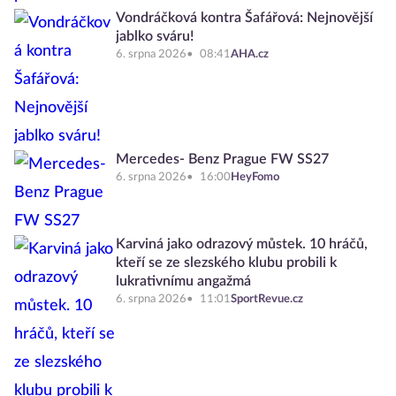
Vondráčková kontra Šafářová: Nejnovější
jablko sváru!
6. srpna 2026
08:41
AHA.cz
Mercedes- Benz Prague FW SS27
6. srpna 2026
16:00
HeyFomo
Karviná jako odrazový můstek. 10 hráčů,
kteří se ze slezského klubu probili k
lukrativnímu angažmá
6. srpna 2026
11:01
SportRevue.cz