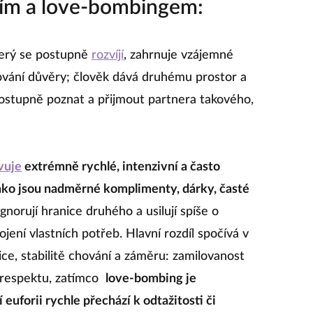
ním a love-bombingem:
terý se postupně
rozvíjí
, zahrnuje vzájemné
ování důvěry; člověk dává druhému prostor a
postupně poznat a přijmout partnera takového,
vuje
extrémně rychlé, intenzivní a často
jako jsou nadměrné komplimenty, dárky, časté
ignorují hranice druhého a usilují spíše o
ojení vlastních potřeb. Hlavní rozdíl spočívá v
ce, stabilitě chování a záměru: zamilovanost
 respektu, zatímco
love‑bombing je
euforii rychle přechází k odtažitosti či