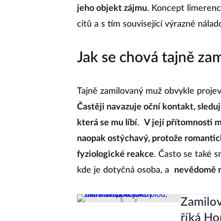
jeho objekt zájmu
. Koncept limerenc
citů a s tím související výrazné nál
Jak se chová tajně za
Tajně zamilovaný muž obvykle proje
Častěji navazuje oční kontakt, sleduj
která se mu líbí
.
V její přítomnosti 
naopak ostýchavý, protože romantická
fyziologické reakce
. Často se také s
kde je dotyčná osoba, a
nevědomě můž
Zamilo
říká Ho