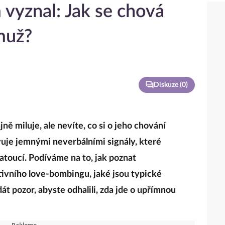
 vyznal: Jak se chová
muž?
Diskuze (
0
)
jně miluje, ale nevíte, co si o jeho chování
vuje jemnými neverbálními signály, které
atoucí. Podíváme na to, jak poznat
ivního love‑bombingu, jaké jsou typické
dát pozor, abyste odhalili, zda jde o upřímnou