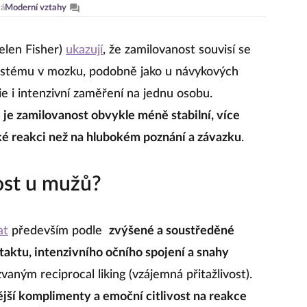
vá
Moderní vztahy
elen Fisher)
ukazují
, že zamilovanost souvisí se
ystému v mozku, podobně jako u návykových
ie i intenzivní zaměření na jednu osobu.
je zamilovanost obvykle méně stabilní, více
cké reakci než na hlubokém poznání a závazku
.
ost u mužů?
at
především podle
zvýšené a soustředěné
taktu, intenzivního očního spojení a snahy
zvaným reciprocal liking (vzájemná přitažlivost).
ější komplimenty a emoční citlivost na reakce