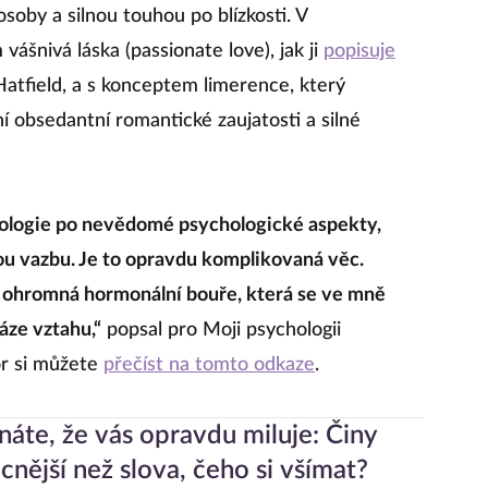
é osoby a silnou touhou po blízkosti. V
ášnivá láska (passionate love), jak ji
popisuje
Hatfield, a s konceptem limerence, který
 obsedantní romantické zaujatosti a silné
yziologie po nevědomé psychologické aspekty,
ovou vazbu. Je to opravdu komplikovaná věc.
t, ohromná hormonální bouře, která se ve mně
áze vztahu,“
popsal pro Moji psychologii
or si můžete
přečíst na tomto odkaze
.
náte, že vás opravdu miluje: Činy
cnější než slova, čeho si všímat?