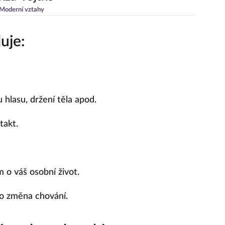
Moderní vztahy
uje:
hlasu, držení těla apod.
takt.
m o váš osobní život.
bo změna chování.