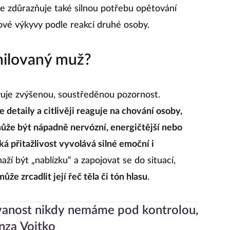
e zdůrazňuje také silnou potřebu opětování
adové výkyvy podle reakcí druhé osoby.
milovaný muž?
vuje zvýšenou, soustředěnou pozornost.
e detaily a citlivěji reaguje na chování osoby,
může být nápadně nervózní, energičtější nebo
 přitažlivost vyvolává silné emoční i
naží být „nablízku“ a zapojovat se do situací,
e zrcadlit její řeč těla či tón hlasu
.
vanost nikdy nemáme pod kontrolou,
nza Vojtko