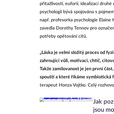
přitažlivostí, euforií, idealizací druh
psychologii bývá spojována s pojmem v
např. profesorka psychologie Elaine 
zavedla Dorothy Tennov pro označení
potřeby opětování citů.
„Láska je velmi složitý proces od f
zahrnující vůli, motivaci, chtíč, cit
Takže zamilovanost je jen první čás
spouští a které říkáme symbiotická f
terapeut Honza Vojtko. Celý rozhov
Jak poz
jsou mo