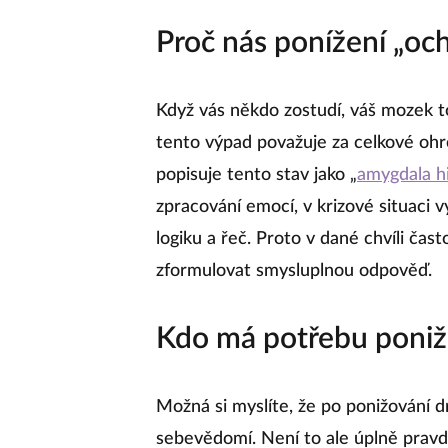
Proč nás ponížení „oc
Když vás někdo zostudí, váš mozek t
tento výpad považuje za celkové ohr
popisuje tento stav jako „
amygdala hi
zpracování emocí, v krizové situaci
logiku a řeč. Proto v dané chvíli ča
zformulovat smysluplnou odpověď.
Kdo má potřebu poniž
Možná si myslíte, že po ponižování dr
sebevědomí. Není to ale úplně prav