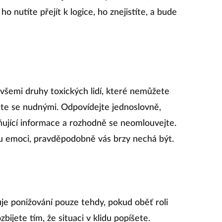
o nutíte přejít k logice, ho znejistíte, a bude
 všemi druhy toxických lidí, které nemůžete
ňte se nudnými. Odpovídejte jednoslovně,
ující informace a rozhodně se neomlouvejte.
u emoci, pravděpodobně vás brzy nechá být.
je ponižování pouze tehdy, pokud oběť roli
ijete tím, že situaci v klidu popíšete.