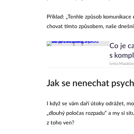
Příklad: „Tenhle způsob komunikace
chovat tímto způsobem, naše dnešní
Co je c
s komp
Iveta Mazáčov
Jak se nenechat psychi
I když se vám daří útoky odrážet, mo
„dlouhý poločas rozpadu“ a my si sit
z toho ven?