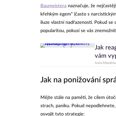
Baumeistera
naznačuje, že nejčastějš
křehkým egem“ (často s narcistickými
iluze vlastní nadřazenosti. Pokud se
popularitou, pokusí se vás znemožnit
Jak rea
vám vyp
Iveta Mazáčov
Jak na ponižování spr
Mějte stále na paměti, že cílem útoč
strach, paniku. Pokud nepodlehnete,
osvojit tyto strategie: