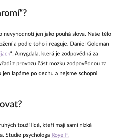
hromí“?
o nevyhodnotí jen jako pouhá slova. Naše tělo
ožení a podle toho i reaguje. Daniel Goleman
jack
“. Amygdala, která je zodpovědná za
 vyřadí z provozu část mozku zodpovědnou za
sto jen lapáme po dechu a nejsme schopni
ovat?
uhých touží lidé, kteří mají sami nízké
da. Studie psychologa
Roye F.