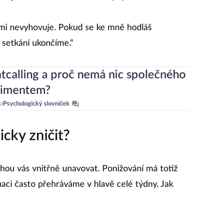
 mi nevyhovuje. Pokud se ke mně hodláš
 setkání ukončíme.“
atcalling a proč nemá nic společného
limentem?
á
Psychologický slovníček
cky zničit?
hou vás vnitřně unavovat. Ponižování má totiž
uaci často přehráváme v hlavě celé týdny. Jak