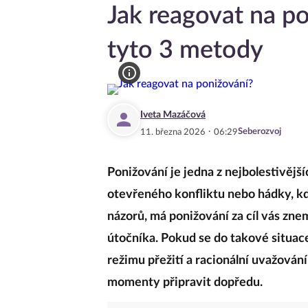
Jak reagovat na 
tyto 3 metody
Iveta Mazáčová
·
Seberozvoj
11. března 2026
06:29
Ponižování je jedna z nejbolestivější
otevřeného konfliktu nebo hádky, k
názorů, má ponižování za cíl vás zn
útočníka. Pokud se do takové situac
režimu přežití a racionální uvažování
momenty připravit dopředu.