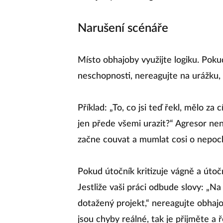
Narušení scénáře
Místo obhajoby využijte logiku. Pok
neschopnosti, nereagujte na urážku, a
Příklad: „To, co jsi teď řekl, mělo za 
jen přede všemi urazit?“ Agresor nen
začne couvat a mumlat cosi o nepoc
Pokud útočník kritizuje vágně a útočn
Jestliže vaši práci odbude slovy: „Na 
dotažený projekt,“ nereagujte obhaj
jsou chyby reálné, tak je přijměte a 