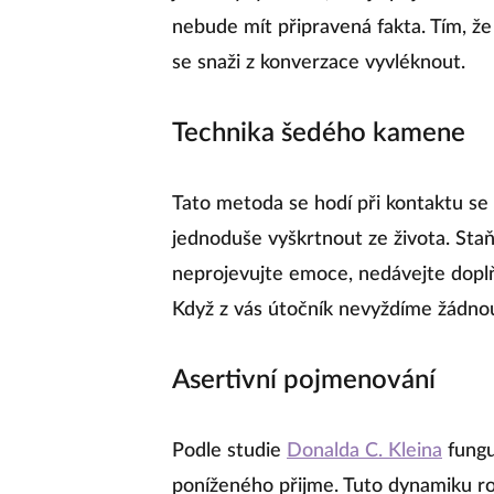
nebude mít připravená fakta. Tím, že h
se snaži z konverzace vyvléknout.
Technika šedého kamene
Tato metoda se hodí při kontaktu se
jednoduše vyškrtnout ze života. Sta
neprojevujte emoce, nedávejte doplň
Když z vás útočník nevyždíme žádno
Asertivní pojmenování
Podle studie
Donalda C. Kleina
fungu
poníženého přijme. Tuto dynamiku rozb