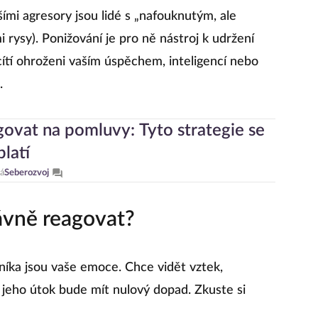
ími agresory jsou lidé s „nafouknutým, ale
 rysy). Ponižování je pro ně nástroj k udržení
 cítí ohroženi vaším úspěchem, inteligencí nebo
.
govat na pomluvy: Tyto strategie se
latí
á
Seberozvoj
ávně reagovat?
níka jsou vaše emoce. Chce vidět vztek,
 jeho útok bude mít nulový dopad. Zkuste si