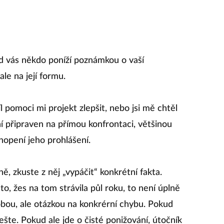
ud vás někdo poníží poznámkou o vaší
le na její formu.
cíl pomoci mi projekt zlepšit, nebo jsi mě chtěl
í připraven na přímou konfrontaci, většinou
hopení jeho prohlášení.
ě, zkuste z něj „vypáčit“ konkrétní fakta.
to, žes na tom strávila půl roku, to není úplně
obou, ale otázkou na konkrérní chybu. Pokud
řešte. Pokud ale jde o čisté ponižování, útočník