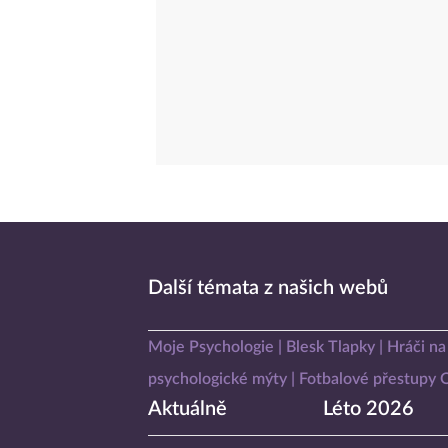
Další témata z našich webů
Moje Psychologie
Blesk Tlapky
Hráči na
psychologické mýty
Fotbalové přestupy
Aktuálně
Léto 2026