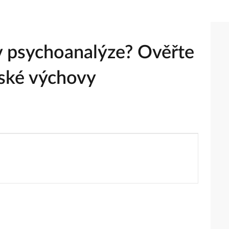
v psychoanalýze? Ověřte
nské výchovy