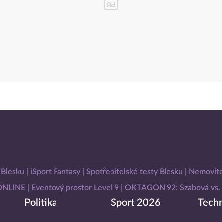
 Blesku
iSport Fantasy
Spotřebitelské testy Blesku
Nemovito
 ONLINE
Eventový prostor Level 9
OKTAGON 92: Szabová vs. 
Politika
Sport 2026
Techn