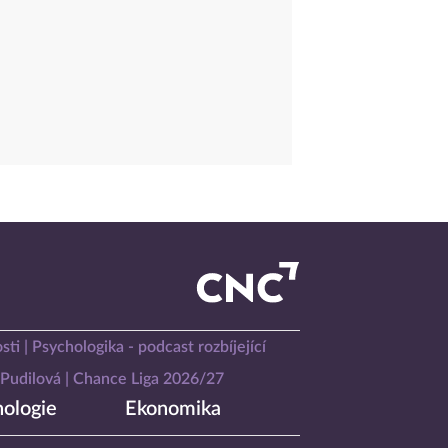
sti
Psychologika - podcast rozbíjející
Pudilová
Chance Liga 2026/27
ologie
Ekonomika