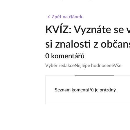
Zpět na článek
KVÍZ: Vyznáte se 
si znalosti z obča
0 komentářů
Výběr redakce
Nejlépe hodnocené
Vše
Seznam komentářů je prázdný.