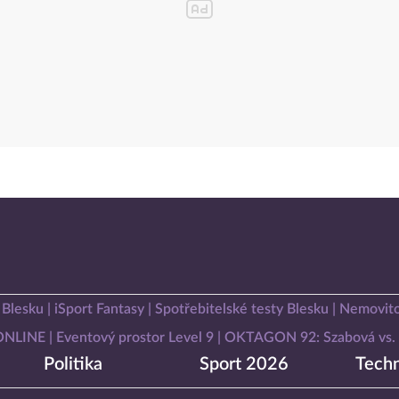
 Blesku
iSport Fantasy
Spotřebitelské testy Blesku
Nemovito
 ONLINE
Eventový prostor Level 9
OKTAGON 92: Szabová vs. 
Politika
Sport 2026
Techn