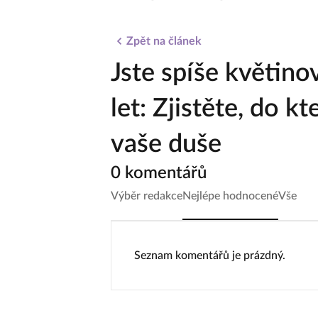
Zpět na článek
Jste spíše květino
let: Zjistěte, do k
vaše duše
0 komentářů
Výběr redakce
Nejlépe hodnocené
Vše
Seznam komentářů je prázdný.