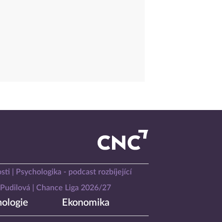
sti
Psychologika - podcast rozbíjející
Pudilová
Chance Liga 2026/27
ologie
Ekonomika