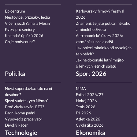
Epicentrum
Karlovarský filmový festival
Neštovice: příznaky, léčba
2026
V čem jezdí Yamal a Mesii?
Znamení, že jste potkali někoho
Kvízy pro seniory
z minulého života
Kalendář úplňků 2026
Astronomické úkazy 2026:
Co je bodycount?
zatmění slunce a další
Jak obléci miminko při vysokých
teplotách?
Jak na dokonalé letní mojito
6 lehkých letních salátů
Politika
Sport 2026
Nová superdávka: kdo na ní
MMA
dosáhne?
Fotbal 2026/27
Sjezd sudetských Němců
Hokej 2026
Proč vláda zavádí EET?
Tenis 2026
Padni komu padni
F1 2026
Výpověď z práce vzor
Atletika 2026
Divoký kačer
Cyklistika 2026
Technologie
Ekonomika