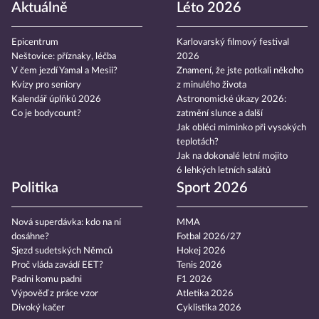
Aktuálně
Léto 2026
Epicentrum
Karlovarský filmový festival
Neštovice: příznaky, léčba
2026
V čem jezdí Yamal a Mesii?
Znamení, že jste potkali někoho
Kvízy pro seniory
z minulého života
Kalendář úplňků 2026
Astronomické úkazy 2026:
Co je bodycount?
zatmění slunce a další
Jak obléci miminko při vysokých
teplotách?
Jak na dokonalé letní mojito
6 lehkých letních salátů
Politika
Sport 2026
Nová superdávka: kdo na ní
MMA
dosáhne?
Fotbal 2026/27
Sjezd sudetských Němců
Hokej 2026
Proč vláda zavádí EET?
Tenis 2026
Padni komu padni
F1 2026
Výpověď z práce vzor
Atletika 2026
Divoký kačer
Cyklistika 2026