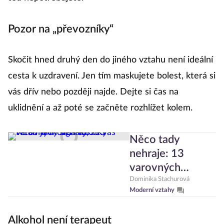
Pozor na „převozníky“
Skočit hned druhý den do jiného vztahu není ideální
cesta k uzdravení. Jen tím maskujete bolest, která si
vás dřív nebo později najde. Dejte si čas na
uklidnění a až poté se začněte rozhlížet kolem.
Něco tady
nehraje: 13
varovných
signálů, že váš
Dominika Stachurová
Moderní vztahy
vztah je možná
toxický
Alkohol není terapeut