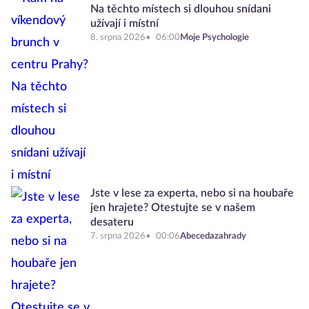
Na těchto místech si dlouhou snídani
užívají i místní
8. srpna 2026
06:00
Moje Psychologie
Jste v lese za experta, nebo si na houbaře
jen hrajete? Otestujte se v našem
desateru
7. srpna 2026
00:06
Abecedazahrady