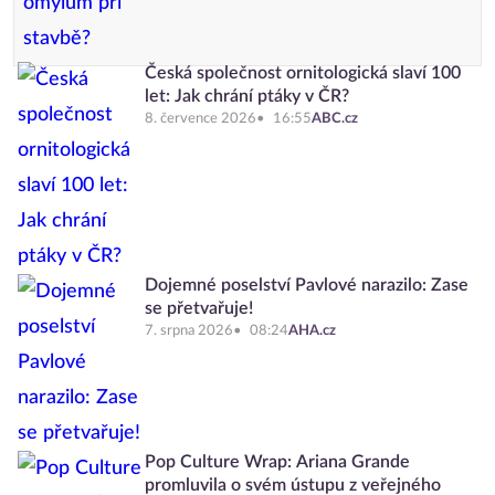
Česká společnost ornitologická slaví 100
let: Jak chrání ptáky v ČR?
8. července 2026
16:55
ABC.cz
Dojemné poselství Pavlové narazilo: Zase
se přetvařuje!
7. srpna 2026
08:24
AHA.cz
Pop Culture Wrap: Ariana Grande
promluvila o svém ústupu z veřejného