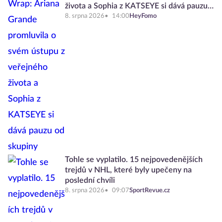
života a Sophia z KATSEYE si dává pauzu
od skupiny
8. srpna 2026
14:00
HeyFomo
Tohle se vyplatilo. 15 nejpovedenějších
trejdů v NHL, které byly upečeny na
poslední chvíli
8. srpna 2026
09:07
SportRevue.cz