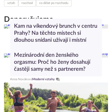
vztah
rozchod
co dělat po rozchodu
Doporučujeme
Kam na víkendový brunch v centru
Prahy? Na těchto místech si
dlouhou snídani užívají i místní
Dominika Stachurová
Gastro
Mezinárodní den ženského
orgasmu: Proč ho ženy dosahují
častěji samy než s partnerem?
Anna Nováková
Moderní vztahy