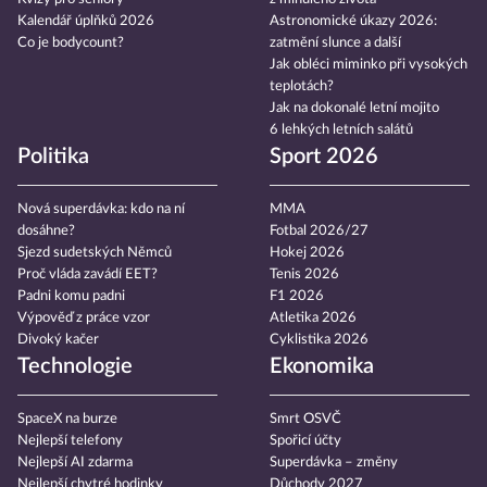
Kalendář úplňků 2026
Astronomické úkazy 2026:
Co je bodycount?
zatmění slunce a další
Jak obléci miminko při vysokých
teplotách?
Jak na dokonalé letní mojito
6 lehkých letních salátů
Politika
Sport 2026
Nová superdávka: kdo na ní
MMA
dosáhne?
Fotbal 2026/27
Sjezd sudetských Němců
Hokej 2026
Proč vláda zavádí EET?
Tenis 2026
Padni komu padni
F1 2026
Výpověď z práce vzor
Atletika 2026
Divoký kačer
Cyklistika 2026
Technologie
Ekonomika
SpaceX na burze
Smrt OSVČ
Nejlepší telefony
Spořicí účty
Nejlepší AI zdarma
Superdávka – změny
Nejlepší chytré hodinky
Důchody 2027