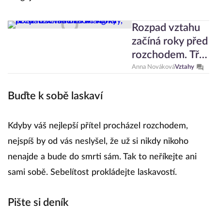
Rozpad vztahu
začíná roky před
rozchodem. Tři
signály, že se
Anna Nováková
Vztahy
ten váš blíží ke
konci
Buďte k sobě laskaví
Kdyby váš nejlepší přítel procházel rozchodem,
nejspíš by od vás neslyšel, že už si nikdy nikoho
nenajde a bude do smrti sám. Tak to neříkejte ani
sami sobě. Sebelítost prokládejte laskavostí.
Pište si deník