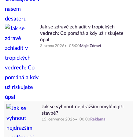
Jak se zdravě zchladit v tropických
vedrech: Co pomáhá a kdy už riskujete
úpal
3. srpna 2026
05:00
Moje Zdraví
Jak se vyhnout nejdražším omylům při
stavbě?
15. července 2026
00:00
Reklama