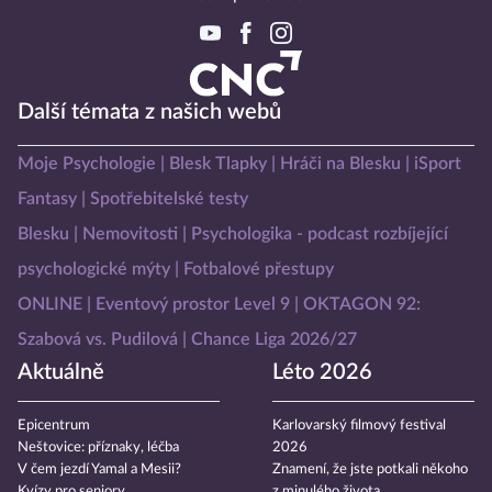
Další témata z našich webů
Moje Psychologie
Blesk Tlapky
Hráči na Blesku
iSport
Fantasy
Spotřebitelské testy
Blesku
Nemovitosti
Psychologika - podcast rozbíjející
psychologické mýty
Fotbalové přestupy
ONLINE
Eventový prostor Level 9
OKTAGON 92:
Szabová vs. Pudilová
Chance Liga 2026/27
Aktuálně
Léto 2026
Epicentrum
Karlovarský filmový festival
Neštovice: příznaky, léčba
2026
V čem jezdí Yamal a Mesii?
Znamení, že jste potkali někoho
Kvízy pro seniory
z minulého života