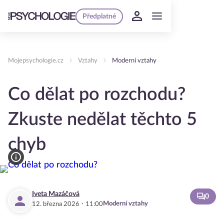
Předplatné
Mojepsychologie.cz
Vztahy
Moderní vztahy
Co dělat po rozchodu?
Zkuste nedělat těchto 5
chyb
Iveta Mazáčová
0
·
Moderní vztahy
12. března 2026
11:00