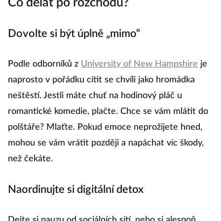
Co dělat po rozchodu?
Dovolte si být úplně „mimo“
Podle odborníků z
University of New Hampshire
je
naprosto v pořádku cítit se chvíli jako hromádka
neštěstí. Jestli máte chuť na hodinový pláč u
romantické komedie, plačte. Chce se vám mlátit do
polštáře? Mlaťte. Pokud emoce neprožijete hned,
mohou se vám vrátit později a napáchat víc škody,
než čekáte.
Naordinujte si digitální detox
Dejte si pauzu od sociálních sítí, nebo si alespoň